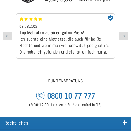
08.08.2026
07
Top Matratze zu einen guten Preis!
Sc
Ich suchte eine Matratze, die auch für heiße
ha
Nächte und wenn man viel schwitzt geeignet ist.
zu
Die habe ich gefunden und sie ist einfach nur gut
👍🏻😃Dass die Lieferzeit länger ist, ist kein
Problem gewesen. Bin sehr zufrieden!
KUNDENBERATUNG
0800 10 77 777
(9:00-12:00 Uhr / Mo. - Fr. / kostenfrei in DE)
Rechtliches