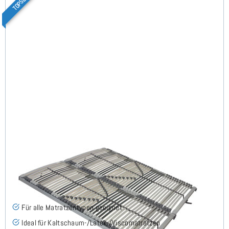
Nimbo 44 NV - Lattenrost 180x200 cm (2x90x200)
(186)
Für alle Matratzentypen geeignet
Ideal für Kaltschaum-/Latex-/Viscomatratzen