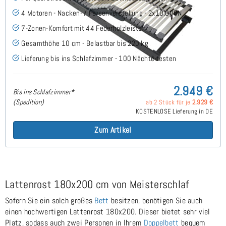
4 Motoren - Nacken- / Fersenverstellung - 2x10.000N
7-Zonen-Komfort mit 44 Federholzleisten
Gesamthöhe 10 cm - Belastbar bis 220 kg
Lieferung bis ins Schlafzimmer - 100 Nächte testen
2.949 €
Bis ins Schlafzimmer*
(Spedition)
ab 2 Stück für je
2.929 €
KOSTENLOSE Lieferung in DE
Zum Artikel
Lattenrost 180x200 cm von Meisterschlaf
Sofern Sie ein solch großes
Bett
besitzen, benötigen Sie auch
einen hochwertigen Lattenrost 180x200. Dieser bietet sehr viel
Platz, sodass auch zwei Personen in Ihrem
Doppelbett
bequem