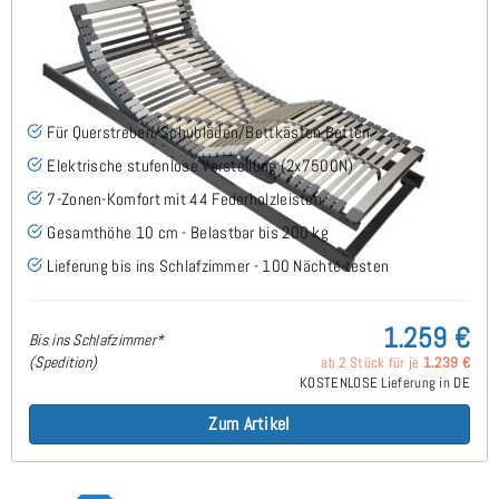
Nimbo 44 EKFV Flach - Lattenrost 180x200 cm
(2x90x200)
(58)
Für Querstreben/Schubläden/Bettkästen Betten
Elektrische stufenlose Verstellung (2x7500N)
7-Zonen-Komfort mit 44 Federholzleisten
Gesamthöhe 10 cm - Belastbar bis 200 kg
Lieferung bis ins Schlafzimmer - 100 Nächte testen
1.259 €
Bis ins Schlafzimmer*
(Spedition)
ab 2 Stück für je
1.239 €
KOSTENLOSE Lieferung in DE
Zum Artikel