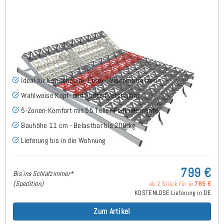
Cirro KFV - Tellerlattenrost 180x200 cm (2x90x200)
(12)
Ideal für Kaltschaum-, Latex-, Viscomatratzen
Wahlweise Kopf- und Fußteil verstellbar
5-Zonen-Komfort mit 55 Teller-Federelemente
Bauhöhe 11 cm - Belastbar bis 200 kg
Lieferung bis in die Wohnung
799 €
Bis ins Schlafzimmer*
(Spedition)
ab 2 Stück für je
789 €
KOSTENLOSE Lieferung in DE
Zum Artikel