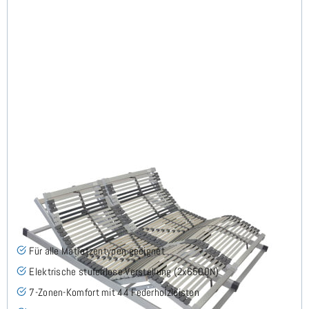
Nimbo 44 EKFV - Lattenrost 180x200 cm (2x90x200)
(66)
Für alle Matratzentypen geeignet
Elektrische stufenlose Verstellung (2x6500N)
7-Zonen-Komfort mit 44 Federholzleisten