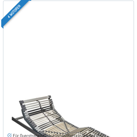
4 MOTOREN
Nimbo 4 Motoren Flach - Lattenrost 180x200 cm
(2x90x200)
(6)
Für Querstreben/Schubläden/Bettkästen Betten