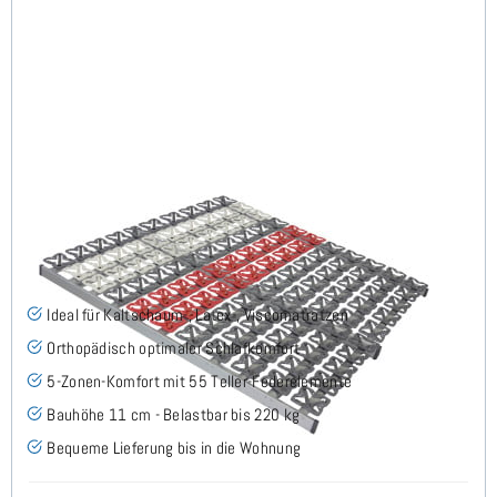
Cirro NV - Tellerlattenrost 180x200 cm (2x90x200)
(58)
Ideal für Kaltschaum-, Latex-, Viscomatratzen
Orthopädisch optimaler Schlafkomfort
5-Zonen-Komfort mit 55 Teller-Federelemente
Bauhöhe 11 cm - Belastbar bis 220 kg
Bequeme Lieferung bis in die Wohnung