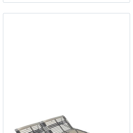
Nimbo 44 KFV - Lattenrost 180x200 cm (2x90x200)
(76)