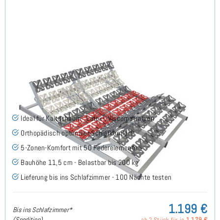
Cirro EKFV - Tellerlattenrost 180x200 cm (2x90x200)
(23)
Ideal für Kaltschaum-, Latex-, Viscomatratzen
Orthopädisch optimaler Schlafkomfort
5-Zonen-Komfort mit 50 Federelemente
Bauhöhe 11,5 cm - Belastbar bis 200 kg
Lieferung bis ins Schlafzimmer - 100 Nächte testen
1.199 €
Bis ins Schlafzimmer*
(Spedition)
ab 2 Stück für je
1.179 €