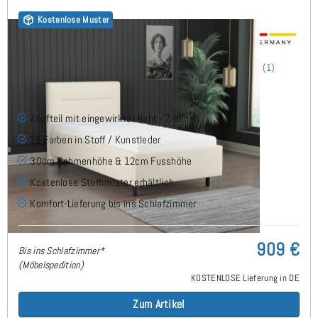
Kostenlose Muster
Horizon Polsterbett 90x210 cm
(1)
Kopfteil mit eingewirkter Naht - 7 Höhen
25 Farben in Stoff / Kunstleder
30cm Rahmenhöhe & 12cm Fusshöhe
Kostenlose Stoffmuster erhältlich
Komfort-Lieferung bis ins Schlafzimmer
909 €
Bis ins Schlafzimmer*
(Möbelspedition)
KOSTENLOSE Lieferung in DE
Zum Artikel