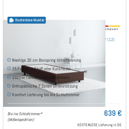
Kostenlose Muster
20cm Boxspring Base 90x210 cm
(12)
Niedrige 20 cm Boxspring-Unterfederung
25 Farben in Stoff oder Kunstleder
1000er Tonnentaschenfederkern
Orthopädische 7 Zonen Unterstützung
Komfort-Lieferung bis ins Schlafzimmer
639 €
Bis ins Schlafzimmer*
(Möbelspedition)
KOSTENLOSE Lieferung in DE