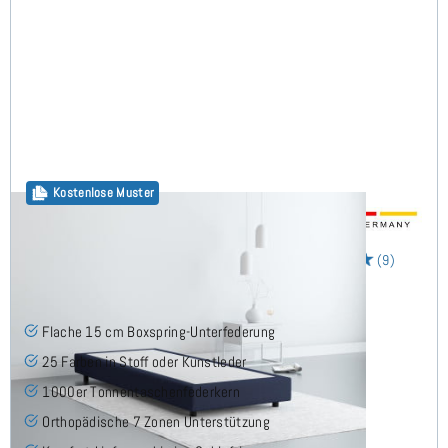
Kostenlose Muster
15cm Boxspring Base 90x210 cm
(9)
Flache 15 cm Boxspring-Unterfederung
25 Farben in Stoff oder Kunstleder
1000er Tonnentaschenfederkern
Orthopädische 7 Zonen Unterstützung