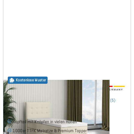
Kostenlose Muster
Salo Boxspringbett 90x210 cm
(5)
Kopfteil mit Knöpfen in vielen Höhen
1000er TTFK Matratze & Premium Topper