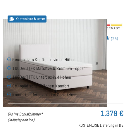
Kostenlose Muster
Arminius Boxspringbett 90x210 cm
(25)
Geradliniges Kopfteil in vielen Höhen
1000er TTFK Matratze & Premium Topper
1000er TTFK Unterbox in 4 Höhen
Orthopädischer 7 Zonen-Komfort
Komfort-Lieferung bis ins Schlafzimmer
1.379 €
Bis ins Schlafzimmer*
(Möbelspedition)
KOSTENLOSE Lieferung in DE