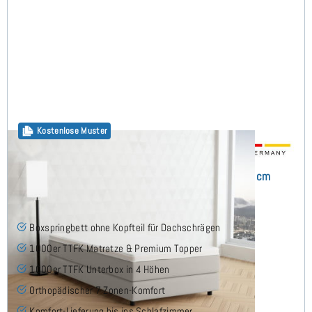
Kostenlose Muster
Flavius Boxspringbett ohne Kopfteil 90x210 cm
(8)
Boxspringbett ohne Kopfteil für Dachschrägen
1000er TTFK Matratze & Premium Topper
1000er TTFK Unterbox in 4 Höhen
Orthopädischer 7 Zonen-Komfort
Komfort-Lieferung bis ins Schlafzimmer