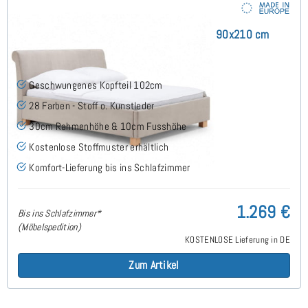
Singapur Polsterbett mit Bettkasten 90x210 cm
Geschwungenes Kopfteil 102cm
28 Farben - Stoff o. Kunstleder
30cm Rahmenhöhe & 10cm Fusshöhe
Kostenlose Stoffmuster erhältlich
Komfort-Lieferung bis ins Schlafzimmer
1.269 €
Bis ins Schlafzimmer*
(Möbelspedition)
KOSTENLOSE Lieferung in DE
Zum Artikel