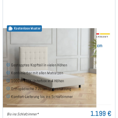
Kostenlose Muster
Monte Boxspringbett ohne Matratze 90x210 cm
Gestepptes Kopfteil in vielen Höhen
Kombinierbar mit allen Matratzen
1000er TTFK Unterbox in 4 Höhen
Orthopädische 7 Zonen Unterstützung
Komfort-Lieferung bis ins Schlafzimmer
1.199 €
Bis ins Schlafzimmer*