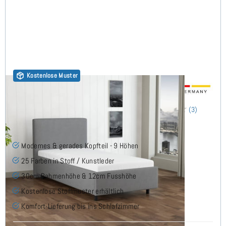
Kostenlose Muster
Arminius Polsterbett 90x210 cm
(3)
Modernes & gerades Kopfteil - 9 Höhen
25 Farben in Stoff / Kunstleder
30cm Rahmenhöhe & 12cm Fusshöhe
Kostenlose Stoffmuster erhältlich
Komfort-Lieferung bis ins Schlafzimmer