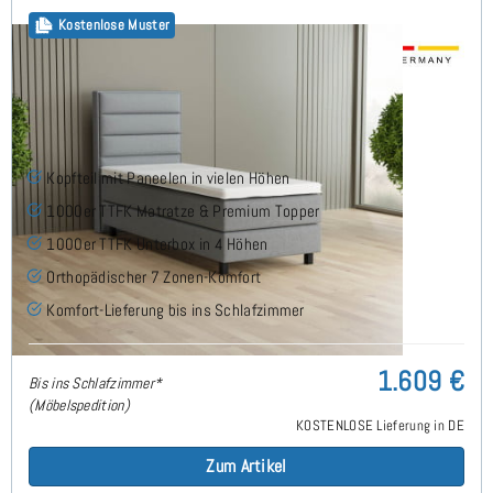
Kostenlose Muster
Alex Boxspringbett 90x210 cm
Kopfteil mit Paneelen in vielen Höhen
1000er TTFK Matratze & Premium Topper
1000er TTFK Unterbox in 4 Höhen
Orthopädischer 7 Zonen-Komfort
Komfort-Lieferung bis ins Schlafzimmer
1.609 €
Bis ins Schlafzimmer*
(Möbelspedition)
KOSTENLOSE Lieferung in DE
Zum Artikel