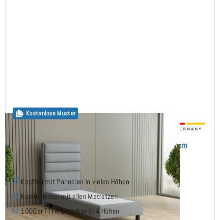
Kostenlose Muster
Alex Boxspringbett ohne Matratze 90x210 cm
(1)
Kopfteil mit Paneelen in vielen Höhen
Kombinierbar mit allen Matratzen
1000er TTFK Unterbox in 4 Höhen