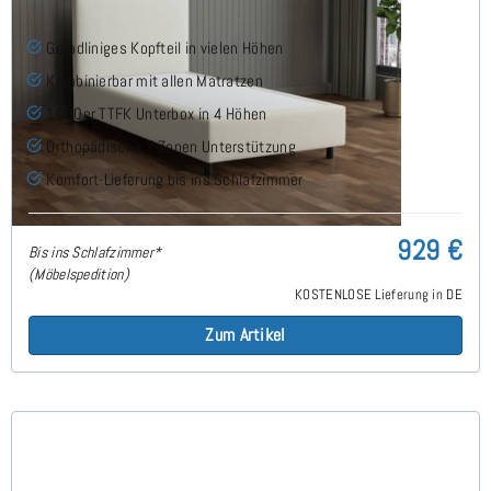
Geradliniges Kopfteil in vielen Höhen
Kombinierbar mit allen Matratzen
1000er TTFK Unterbox in 4 Höhen
Orthopädische 7 Zonen Unterstützung
Komfort-Lieferung bis ins Schlafzimmer
929 €
Bis ins Schlafzimmer*
(Möbelspedition)
KOSTENLOSE Lieferung in DE
Zum Artikel