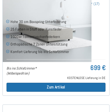
30cm Boxspring Base 90x210 cm
(17)
Hohe 30 cm Boxspring-Unterfederung
25 Farben in Stoff oder Kunstleder
1000er Tonnentaschenfederkern
Orthopädische 7 Zonen Unterstützung
Komfort-Lieferung bis ins Schlafzimmer
699 €
Bis ins Schlafzimmer*
(Möbelspedition)
KOSTENLOSE Lieferung in DE
Zum Artikel