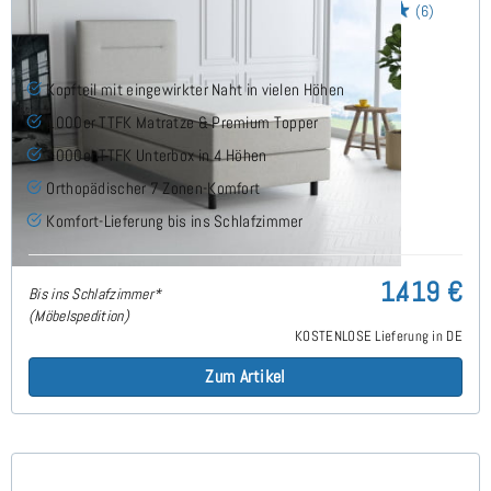
Horizon Boxspringbett 90x210 cm
(6)
Kopfteil mit eingewirkter Naht in vielen Höhen
1000er TTFK Matratze & Premium Topper
1000er TTFK Unterbox in 4 Höhen
Orthopädischer 7 Zonen-Komfort
Komfort-Lieferung bis ins Schlafzimmer
1.419 €
Bis ins Schlafzimmer*
(Möbelspedition)
KOSTENLOSE Lieferung in DE
Zum Artikel