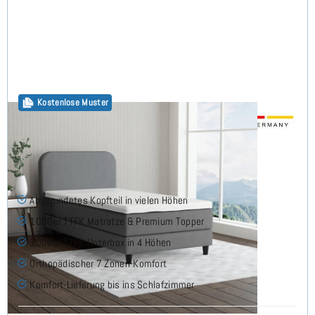
Kostenlose Muster
Megy Boxspringbett 90x210 cm
Abgerundetes Kopfteil in vielen Höhen
1000er TTFK Matratze & Premium Topper
1000er TTFK Unterbox in 4 Höhen
Orthopädischer 7 Zonen-Komfort
Komfort-Lieferung bis ins Schlafzimmer