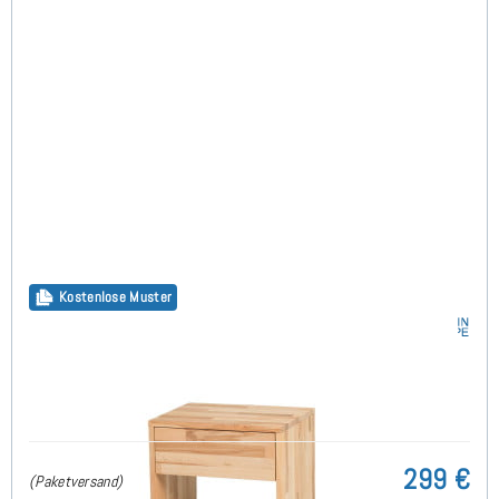
Kostenlose Muster
Klass Nachttisch B48 x T40 x H39cm - Buche
299 €
(Paketversand)