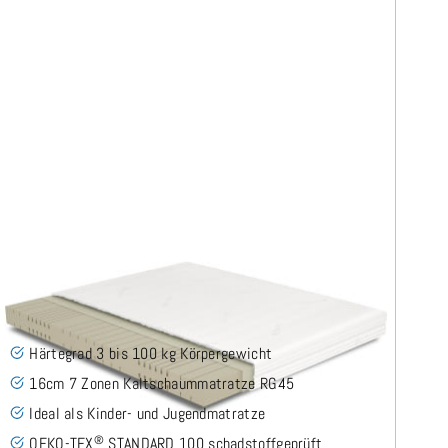
Midsofty H3 (TENCEL™ Lyocell) Kaltschaummatratze
240x200 cm - Sonderanfertigung
(49)
Härtegrad 3 bis 100 kg Körpergewicht
16cm 7 Zonen Kaltschaummatratze RG45
Ideal als Kinder- und Jugendmatratze
®
OEKO-TEX
STANDARD 100 schadstoffgeprüft