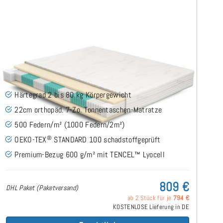
SERA H2 (TENCEL™ Lyocell) TTFK-Matratze 240x200
cm
(489)
Härtegrad 2 bis 80 kg Körpergewicht
22cm orthopäd. 7-Zo. Tonnentaschen-Matratze
500 Federn/m² (1000 Federn/2m²)
®
OEKO-TEX
STANDARD 100 schadstoffgeprüft
Premium-Bezug 600 g/m² mit TENCEL™ Lyocell
809 €
DHL Paket (Paketversand)
ab 2 Stück für je
794 €
KOSTENLOSE Lieferung in DE