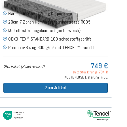
(30)
Härtegrad 3 bis 120 kg Körpergewicht
20cm 7 Zonen Komfortschaummatratze RG35
Mittelfester Liegekomfort (nicht weich)
®
OEKO-TEX
STANDARD 100 schadstoffgeprüft
Premium-Bezug 600 g/m² mit TENCEL™ Lyocell
749 €
DHL Paket (Paketversand)
ab 2 Stück für je
734 €
KOSTENLOSE Lieferung in DE
Zum Artikel