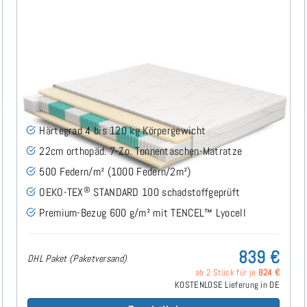
SERA H4 (TENCEL™ Lyocell) TTFK-Matratze 240x200
cm
(489)
Härtegrad 4 bis 120 kg Körpergewicht
22cm orthopäd. 7-Zo. Tonnentaschen-Matratze
500 Federn/m² (1000 Federn/2m²)
®
OEKO-TEX
STANDARD 100 schadstoffgeprüft
Premium-Bezug 600 g/m² mit TENCEL™ Lyocell
839 €
DHL Paket (Paketversand)
ab 2 Stück für je
824 €
KOSTENLOSE Lieferung in DE