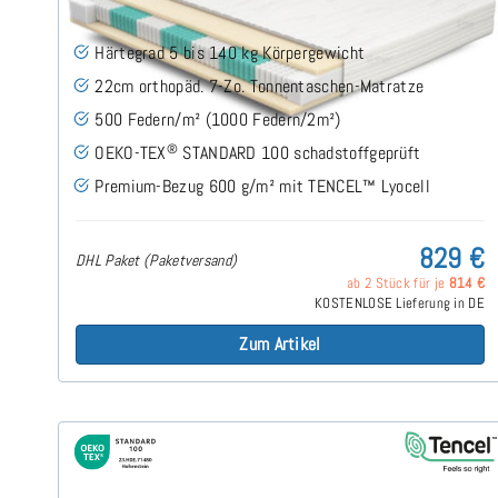
Härtegrad 5 bis 140 kg Körpergewicht
22cm orthopäd. 7-Zo. Tonnentaschen-Matratze
500 Federn/m² (1000 Federn/2m²)
®
OEKO-TEX
STANDARD 100 schadstoffgeprüft
Premium-Bezug 600 g/m² mit TENCEL™ Lyocell
829 €
DHL Paket (Paketversand)
ab 2 Stück für je
814 €
KOSTENLOSE Lieferung in DE
Zum Artikel