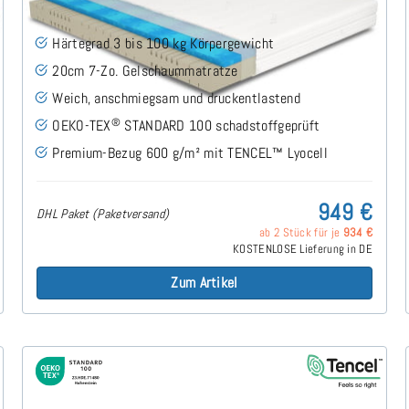
Härtegrad 3 bis 100 kg Körpergewicht
20cm 7-Zo. Gelschaummatratze
Weich, anschmiegsam und druckentlastend
®
OEKO-TEX
STANDARD 100 schadstoffgeprüft
Premium-Bezug 600 g/m² mit TENCEL™ Lyocell
949 €
DHL Paket (Paketversand)
ab 2 Stück für je
934 €
KOSTENLOSE Lieferung in DE
Zum Artikel