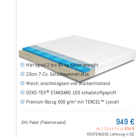
Siro Gel H2 (TENCEL™ Lyocell) Gelschaummatratze
240x200 cm - Sonderanfertigung
(44)
Härtegrad 2 bis 80 kg Körpergewicht
20cm 7-Zo. Gelschaummatratze
Weich, anschmiegsam und druckentlastend
®
OEKO-TEX
STANDARD 100 schadstoffgeprüft
Premium-Bezug 600 g/m² mit TENCEL™ Lyocell
949 €
DHL Paket (Paketversand)
ab 2 Stück für je
934 €
KOSTENLOSE Lieferung in DE