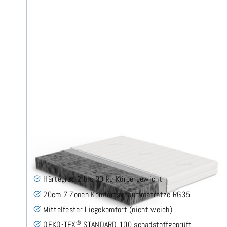
Firmy H2 (TENCEL™ Lyocell)
Komfortschaummatratze 240x200 cm
(30)
Härtegrad 2 bis 90 kg Körpergewicht
20cm 7 Zonen Komfortschaummatratze RG35
Mittelfester Liegekomfort (nicht weich)
®
OEKO-TEX
STANDARD 100 schadstoffgeprüft