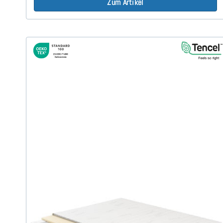
Zum Artikel
SERA H5 (TENCEL™ Lyocell) TTFK-Matratze 240x200
cm - Sonderanfertigung
(489)