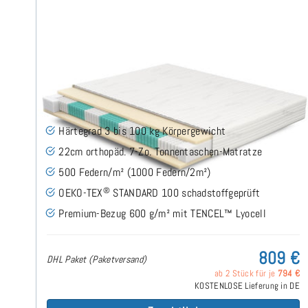
SERA H3 (TENCEL™ Lyocell) TTFK-Matratze 240x200
cm
(489)
Härtegrad 3 bis 100 kg Körpergewicht
22cm orthopäd. 7-Zo. Tonnentaschen-Matratze
500 Federn/m² (1000 Federn/2m²)
®
OEKO-TEX
STANDARD 100 schadstoffgeprüft
Premium-Bezug 600 g/m² mit TENCEL™ Lyocell
809 €
DHL Paket (Paketversand)
ab 2 Stück für je
794 €
KOSTENLOSE Lieferung in DE