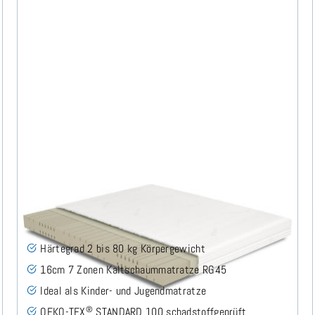
Midsofty H2 (TENCEL™ Lyocell) Kaltschaummatratze
240x200 cm - Sonderanfertigung
(49)
Härtegrad 2 bis 80 kg Körpergewicht
16cm 7 Zonen Kaltschaummatratze RG45
Ideal als Kinder- und Jugendmatratze
®
OEKO-TEX
STANDARD 100 schadstoffgeprüft