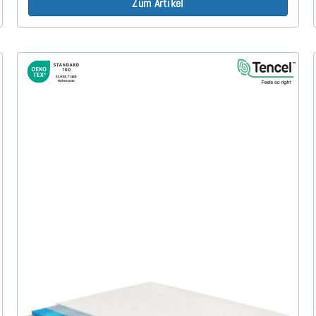
Zum Artikel
Siro Gel H3 (TENCEL™ Lyocell) Gelschaummatratze
240x200 cm - Sonderanfertigung
(44)