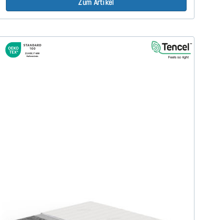
Zum Artikel
Firmy H3 (TENCEL™ Lyocell)
Komfortschaummatratze 240x200 cm