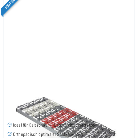
Cirro NV - Tellerlattenrost 160x220 cm (2x80x220)
(58)
Ideal für Kaltschaum-, Latex-, Viscomatratzen
Orthopädisch optimaler Schlafkomfort