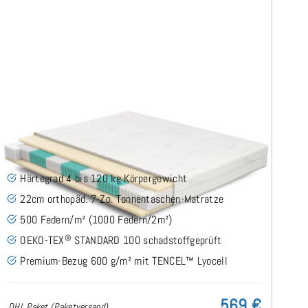
SERA H4 (TENCEL™ Lyocell) TTFK-Matratze 160x200
cm
(489)
Härtegrad 4 bis 120 kg Körpergewicht
22cm orthopäd. 7-Zo. Tonnentaschen-Matratze
500 Federn/m² (1000 Federn/2m²)
®
OEKO-TEX
STANDARD 100 schadstoffgeprüft
Premium-Bezug 600 g/m² mit TENCEL™ Lyocell
569 €
DHL Paket (Paketversand)