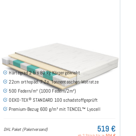
SERA H2 (TENCEL™ Lyocell) TTFK-Matratze 160x200
cm
(489)
Härtegrad 2 bis 80 kg Körpergewicht
22cm orthopäd. 7-Zo. Tonnentaschen-Matratze
500 Federn/m² (1000 Federn/2m²)
®
OEKO-TEX
STANDARD 100 schadstoffgeprüft
Premium-Bezug 600 g/m² mit TENCEL™ Lyocell
519 €
DHL Paket (Paketversand)
ab 2 Stück für je
504 €