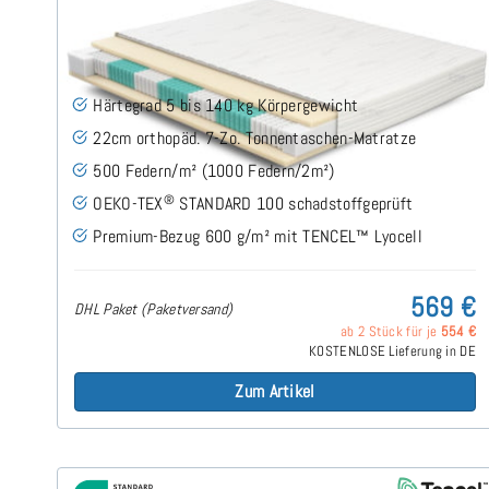
SERA H5 (TENCEL™ Lyocell) TTFK-Matratze 160x200
cm
(489)
Härtegrad 5 bis 140 kg Körpergewicht
22cm orthopäd. 7-Zo. Tonnentaschen-Matratze
500 Federn/m² (1000 Federn/2m²)
®
OEKO-TEX
STANDARD 100 schadstoffgeprüft
Premium-Bezug 600 g/m² mit TENCEL™ Lyocell
569 €
DHL Paket (Paketversand)
ab 2 Stück für je
554 €
KOSTENLOSE Lieferung in DE
Zum Artikel