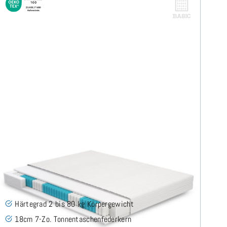
Roy H2 (Basic) TTFK-Matratze 160x200 cm
(53)
Härtegrad 2 bis 80 kg Körpergewicht
18cm 7-Zo. Tonnentaschenfederkern