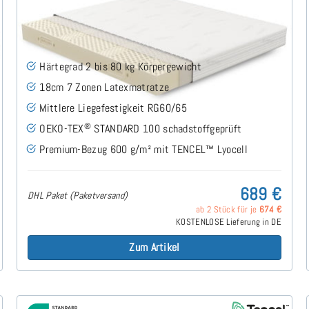
Domi H2 (TENCEL™ Lyocell) Latexmatratze 160x200
cm
(53)
Härtegrad 2 bis 80 kg Körpergewicht
18cm 7 Zonen Latexmatratze
Mittlere Liegefestigkeit RG60/65
®
OEKO-TEX
STANDARD 100 schadstoffgeprüft
Premium-Bezug 600 g/m² mit TENCEL™ Lyocell
689 €
DHL Paket (Paketversand)
ab 2 Stück für je
674 €
KOSTENLOSE Lieferung in DE
Zum Artikel