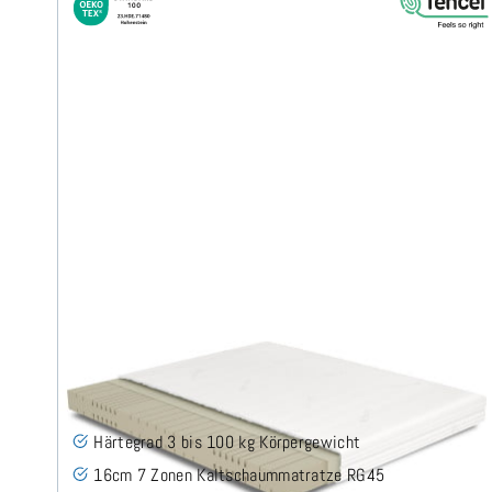
Midsofty H3 (TENCEL™ Lyocell) Kaltschaummatratze
160x200 cm
(49)
Härtegrad 3 bis 100 kg Körpergewicht
16cm 7 Zonen Kaltschaummatratze RG45