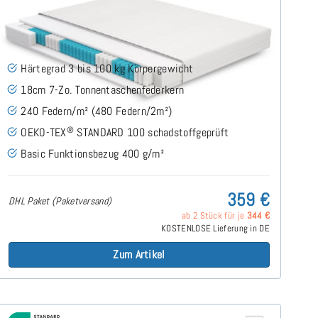
Roy H3 (Basic) TTFK-Matratze 160x200 cm
(53)
Härtegrad 3 bis 100 kg Körpergewicht
18cm 7-Zo. Tonnentaschenfederkern
240 Federn/m² (480 Federn/2m²)
®
OEKO-TEX
STANDARD 100 schadstoffgeprüft
Basic Funktionsbezug 400 g/m²
359 €
DHL Paket (Paketversand)
ab 2 Stück für je
344 €
KOSTENLOSE Lieferung in DE
Zum Artikel