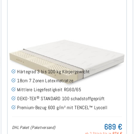
Domi H3 (TENCEL™ Lyocell) Latexmatratze 160x200
cm
(53)
Härtegrad 3 bis 100 kg Körpergewicht
18cm 7 Zonen Latexmatratze
Mittlere Liegefestigkeit RG60/65
®
OEKO-TEX
STANDARD 100 schadstoffgeprüft
Premium-Bezug 600 g/m² mit TENCEL™ Lyocell
689 €
DHL Paket (Paketversand)
ab 2 Stück für je
674 €