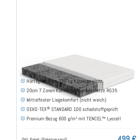
Firmy H3 (TENCEL™ Lyocell)
Komfortschaummatratze 160x200 cm
(30)
Härtegrad 3 bis 120 kg Körpergewicht
20cm 7 Zonen Komfortschaummatratze RG35
Mittelfester Liegekomfort (nicht weich)
®
OEKO-TEX
STANDARD 100 schadstoffgeprüft
Premium-Bezug 600 g/m² mit TENCEL™ Lyocell
499 €
DHL Paket (Paketversand)