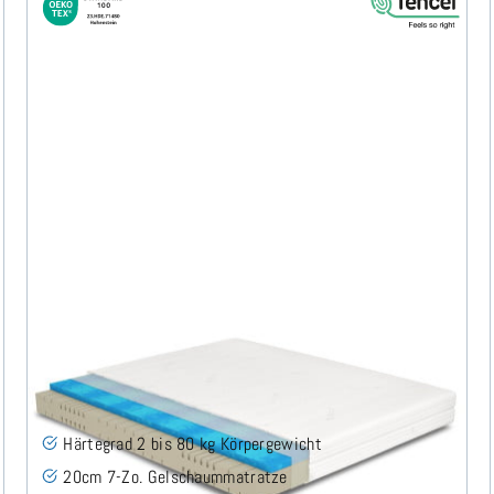
Siro Gel H2 (TENCEL™ Lyocell) Gelschaummatratze
160x200 cm - Sonderanfertigung
(44)
Härtegrad 2 bis 80 kg Körpergewicht
20cm 7-Zo. Gelschaummatratze