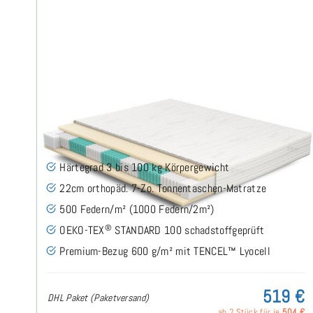
SERA H3 (TENCEL™ Lyocell) TTFK-Matratze 160x200
cm
(489)
Härtegrad 3 bis 100 kg Körpergewicht
22cm orthopäd. 7-Zo. Tonnentaschen-Matratze
500 Federn/m² (1000 Federn/2m²)
®
OEKO-TEX
STANDARD 100 schadstoffgeprüft
Premium-Bezug 600 g/m² mit TENCEL™ Lyocell
519 €
DHL Paket (Paketversand)
ab 2 Stück für je
504 €