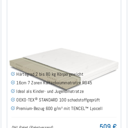
Midsofty H2 (TENCEL™ Lyocell) Kaltschaummatratze
160x200 cm
(49)
Härtegrad 2 bis 80 kg Körpergewicht
16cm 7 Zonen Kaltschaummatratze RG45
Ideal als Kinder- und Jugendmatratze
®
OEKO-TEX
STANDARD 100 schadstoffgeprüft
Premium-Bezug 600 g/m² mit TENCEL™ Lyocell
509 €
DHL Paket (Paketversand)