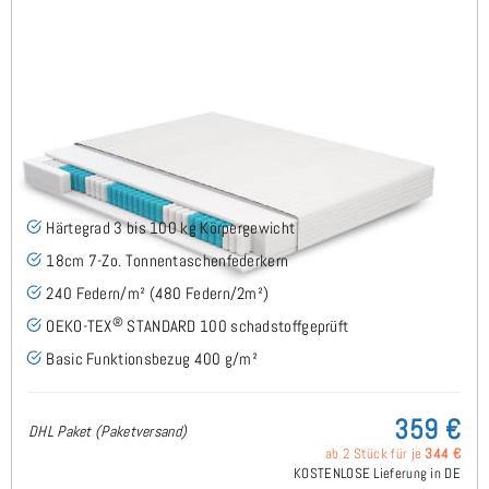
Roy H3 (Basic) TTFK-Matratze 160x200 cm
(53)
Härtegrad 3 bis 100 kg Körpergewicht
18cm 7-Zo. Tonnentaschenfederkern
240 Federn/m² (480 Federn/2m²)
®
OEKO-TEX
STANDARD 100 schadstoffgeprüft
Basic Funktionsbezug 400 g/m²
359 €
DHL Paket (Paketversand)
ab 2 Stück für je
344 €
KOSTENLOSE Lieferung in DE