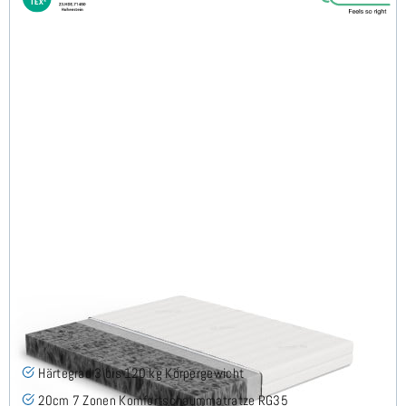
Firmy H3 (TENCEL™ Lyocell) Komfortschaummatratze
160x200 cm
(30)
Härtegrad 3 bis 120 kg Körpergewicht
20cm 7 Zonen Komfortschaummatratze RG35