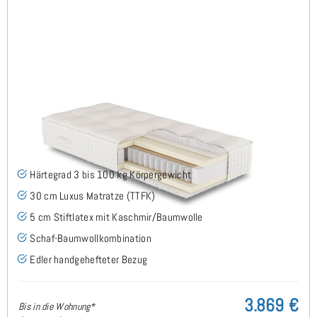
ARMINIUS H3 TTFK Luxus Matratze 160x200 cm -
Sonderanfertigung
Härtegrad 3 bis 100 kg Körpergewicht
30 cm Luxus Matratze (TTFK)
5 cm Stiftlatex mit Kaschmir/Baumwolle
Schaf-Baumwollkombination
Edler handgehefteter Bezug
3.869 €
Bis in die Wohnung*