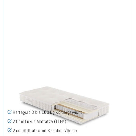
ARMIN H3 TTFK Matratze 160x200 cm -
Sonderanfertigung
(3)
Härtegrad 3 bis 100 kg Körpergewicht
21 cm Luxus Matratze (TTFK)
2 cm Stiftlatex mit Kaschmir/Seide