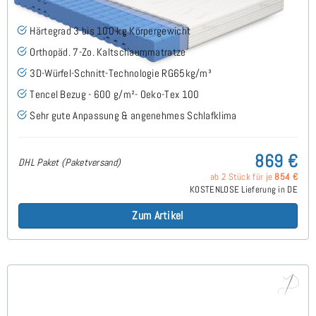
Härtegrad 3 bis 100 kg Körpergewicht
Orthopäd. 7-Zo. Kaltschaummatratze
3D-Würfel-Schnitt-Technologie RG65kg/m³
Tencel Bezug - 600 g/m²- Oeko-Tex 100
Sehr gute Anpassung & angenehmes Schlafklima
869 €
DHL Paket (Paketversand)
ab 2 Stück für je
854 €
KOSTENLOSE Lieferung in DE
Zum Artikel