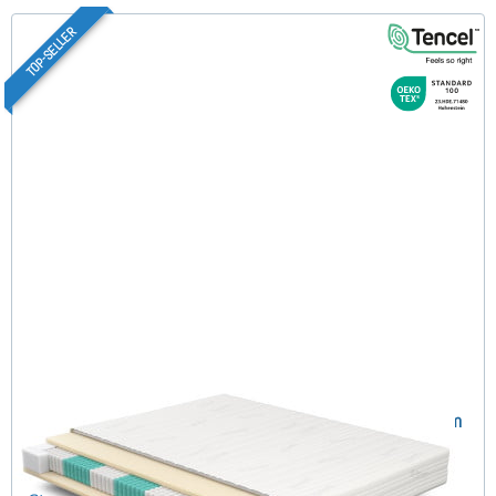
TOP-SELLER
SERA H3 (TENCEL™ Lyocell) TTFK-Matratze 160x200 cm
(489)