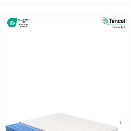
Keru H3 (TENCEL™ Lyocell) RG65 Kaltschaummatratze
160x200 cm - Sonderanfertigung
(7)