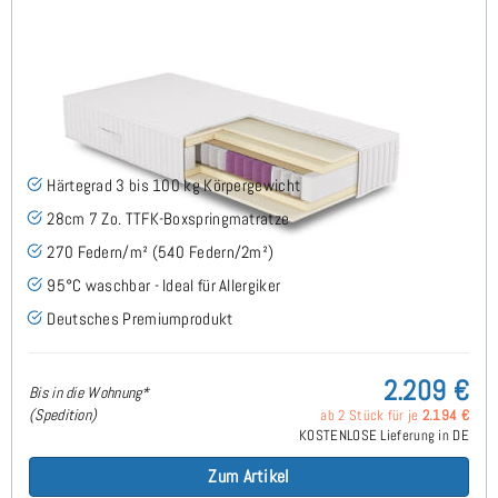
FLAVUS H3 (95° Bezug) TTFK Matratze 160x200 cm -
Sonderanfertigung
(3)
Härtegrad 3 bis 100 kg Körpergewicht
28cm 7 Zo. TTFK-Boxspringmatratze
270 Federn/m² (540 Federn/2m²)
95°C waschbar - Ideal für Allergiker
Deutsches Premiumprodukt
2.209 €
Bis in die Wohnung*
(Spedition)
ab 2 Stück für je
2.194 €
KOSTENLOSE Lieferung in DE
Zum Artikel