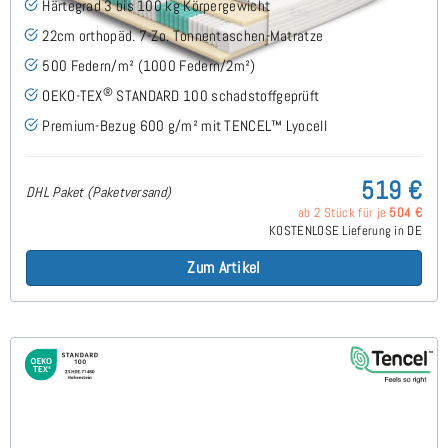
Härtegrad 3 bis 100 kg Körpergewicht
22cm orthopäd. 7-Zo. Tonnentaschen-Matratze
500 Federn/m² (1000 Federn/2m²)
®
OEKO-TEX
STANDARD 100 schadstoffgeprüft
Premium-Bezug 600 g/m² mit TENCEL™ Lyocell
519 €
DHL Paket (Paketversand)
ab 2 Stück für je
504 €
KOSTENLOSE Lieferung in DE
Zum Artikel