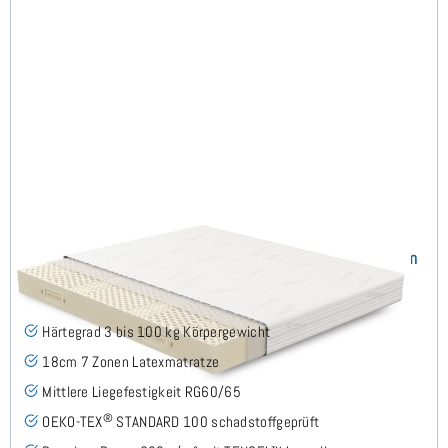
Domi H3 (TENCEL™ Lyocell) Latexmatratze 160x200 cm
(53)
Härtegrad 3 bis 100 kg Körpergewicht
18cm 7 Zonen Latexmatratze
Mittlere Liegefestigkeit RG60/65
®
OEKO-TEX
STANDARD 100 schadstoffgeprüft