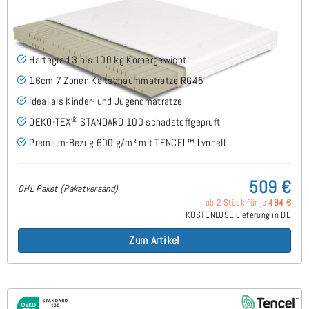
Midsofty H3 (TENCEL™ Lyocell) Kaltschaummatratze
160x200 cm
(49)
Härtegrad 3 bis 100 kg Körpergewicht
16cm 7 Zonen Kaltschaummatratze RG45
Ideal als Kinder- und Jugendmatratze
®
OEKO-TEX
STANDARD 100 schadstoffgeprüft
Premium-Bezug 600 g/m² mit TENCEL™ Lyocell
509 €
DHL Paket (Paketversand)
ab 2 Stück für je
494 €
KOSTENLOSE Lieferung in DE
Zum Artikel