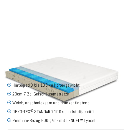
Siro Gel H3 (TENCEL™ Lyocell) Gelschaummatratze
160x200 cm - Sonderanfertigung
(44)
Härtegrad 3 bis 100 kg Körpergewicht
20cm 7-Zo. Gelschaummatratze
Weich, anschmiegsam und druckentlastend
®
OEKO-TEX
STANDARD 100 schadstoffgeprüft
Premium-Bezug 600 g/m² mit TENCEL™ Lyocell