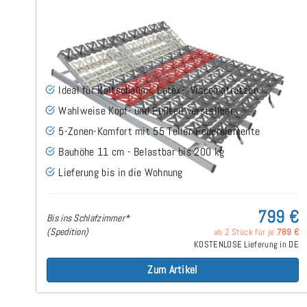
Cirro KFV - Tellerlattenrost 180x200 cm (2x90x200)
(12)
Ideal für Kaltschaum-, Latex-, Viscomatratzen
Wahlweise Kopf- und Fußteil verstellbar
5-Zonen-Komfort mit 55 Teller-Federelemente
Bauhöhe 11 cm - Belastbar bis 200 kg
Lieferung bis in die Wohnung
799 €
Bis ins Schlafzimmer*
(Spedition)
ab 2 Stück für je
789 €
KOSTENLOSE Lieferung in DE
Zum Artikel