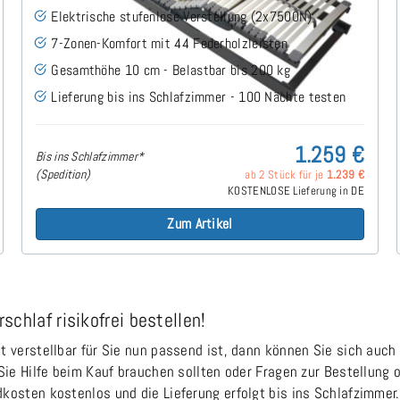
Elektrische stufenlose Verstellung (2x7500N)
7-Zonen-Komfort mit 44 Federholzleisten
Gesamthöhe 10 cm - Belastbar bis 200 kg
Lieferung bis ins Schlafzimmer - 100 Nächte testen
1.259 €
Bis ins Schlafzimmer*
(Spedition)
ab 2 Stück für je
1.239 €
KOSTENLOSE Lieferung in DE
Zum Artikel
chlaf risikofrei bestellen!
 verstellbar für Sie nun passend ist, dann können Sie sich auch
Sie Hilfe beim Kauf brauchen sollten oder Fragen zur Bestellung 
kosten kostenlos und die Lieferung erfolgt bis ins Schlafzimmer