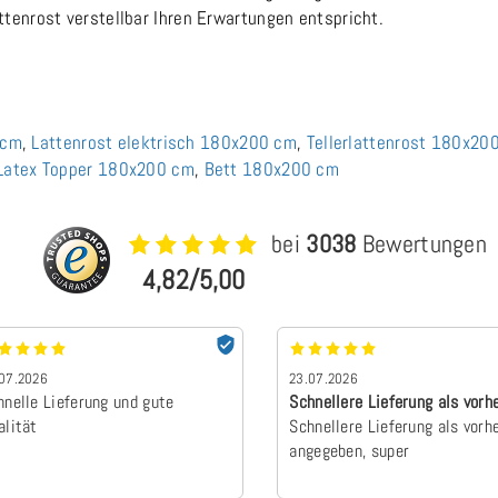
ttenrost verstellbar Ihren Erwartungen entspricht.
 cm
,
Lattenrost elektrisch 180x200 cm
,
Tellerlattenrost 180x20
Latex Topper 180x200 cm
,
Bett 180x200 cm
bei
3038
Bewertungen
4,82/5,00
07.2026
23.07.2026
hnelle Lieferung und gute
Schnellere Lieferung als vorh
alität
angegebe…
Schnellere Lieferung als vorh
angegeben, super