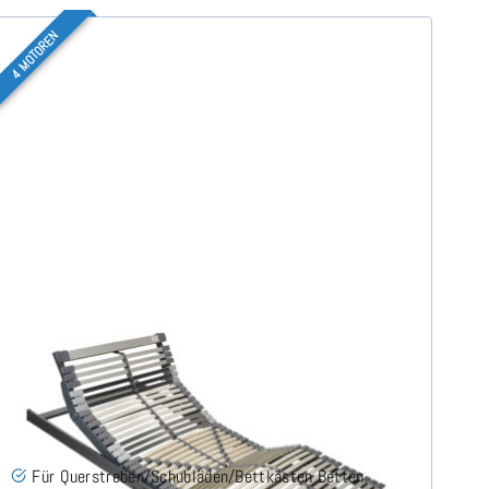
4 MOTOREN
Nimbo 4 Motoren Flach - Lattenrost 180x200 cm
(2x90x200)
(6)
Für Querstreben/Schubläden/Bettkästen Betten