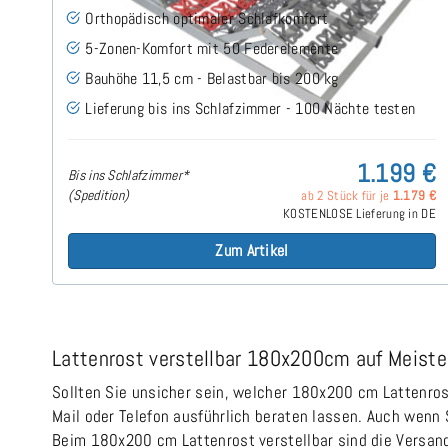
Orthopädisch optimaler Schlafkomfort
5-Zonen-Komfort mit 50 Federelemente
Bauhöhe 11,5 cm - Belastbar bis 200 kg
Lieferung bis ins Schlafzimmer - 100 Nächte testen
1.199 €
Bis ins Schlafzimmer*
(Spedition)
ab 2 Stück für je
1.179 €
KOSTENLOSE Lieferung in DE
Zum Artikel
Lattenrost verstellbar 180x200cm auf Meisters
Sollten Sie unsicher sein, welcher 180x200 cm Lattenrost
Mail oder Telefon ausführlich beraten lassen. Auch wenn 
Beim 180x200 cm Lattenrost verstellbar sind die Versand