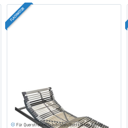
FLACHMOTOR
Nimbo 44 EKFV Flach - Lattenrost 180x200 cm
(2x90x200)
(58)
Für Querstreben/Schubläden/Bettkästen Betten