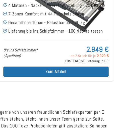
4 Motoren - Nacken- / Fersenverstellung - 2x10.000N
7-Zonen-Komfort mit 44 Federholzleisten
Gesamthöhe 10 cm - Belastbar bis 220 kg
Lieferung bis ins Schlafzimmer - 100 Nächte testen
2.949 €
Bis ins Schlafzimmer*
(Spedition)
ab 2 Stück für je
2.929 €
KOSTENLOSE Lieferung in DE
Zum Artikel
 gerne von unseren freundlichen Schlafexperten per E-
offen stehen, steht Ihnen unser Team gerne zur Seite.
. Das 100 Tage Probeschlafen gilt zusätzlich: So haben