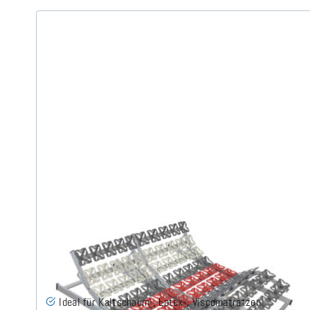
Cirro EKFV - Tellerlattenrost 180x200 cm
(2x90x200)
(23)
Ideal für Kaltschaum-, Latex-, Viscomatratzen