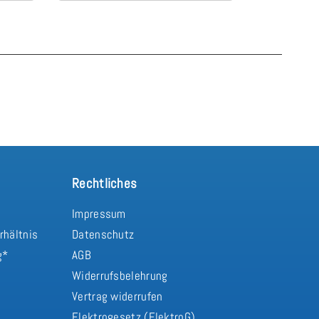
neuen Matratze einfach himmlisch
schlafen wie
Rechtliches
Impressum
rhältnis
Datenschutz
g*
AGB
Widerrufsbelehrung
Vertrag widerrufen
d
Elektrogesetz (ElektroG)