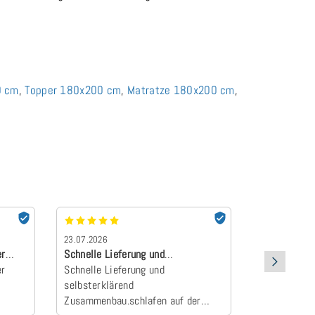
0 cm
,
Topper 180x200 cm
,
Matratze 180x200 cm
,
23.07.2026
22.07.2026
er
Schnelle Lieferung und
absolut Emp
er
selbsterklärend Z…
Schnelle Lieferung und
Der Topper 
selbsterklärend
an und wurd
Zusammenbau.schlafen auf der
Camper zum E