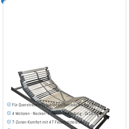
Nimbo 4 Motoren Flach - Lattenrost 70x210 cm
(6)
Für Querstreben/Schubläden/Bettkästen Betten
4 Motoren - Nacken- / Fersenverstellung - 2x10.000N
7-Zonen-Komfort mit 47 Federholzleisten