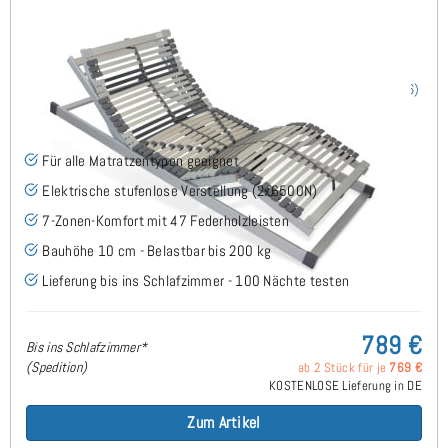
Nimbo 44 EKFV - Lattenrost 70x210 cm
(66)
Für alle Matratzentypen geeignet
Elektrische stufenlose Verstellung (2x6500N)
7-Zonen-Komfort mit 47 Federholzleisten
Bauhöhe 10 cm - Belastbar bis 200 kg
Lieferung bis ins Schlafzimmer - 100 Nächte testen
789 €
Bis ins Schlafzimmer*
(Spedition)
ab 2 Stück für je
769 €
KOSTENLOSE Lieferung in DE
Zum Artikel