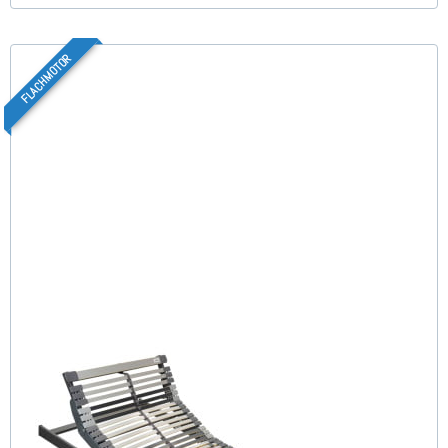
FLACHMOTOR
Nimbo 44 EKFV Flach - Lattenrost 70x210 cm
(58)