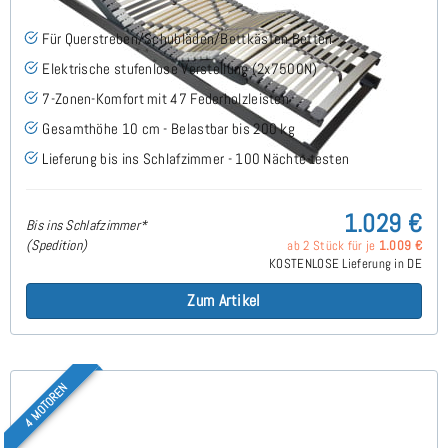
Für Querstreben/Schubläden/Bettkästen Betten
Elektrische stufenlose Verstellung (2x7500N)
7-Zonen-Komfort mit 47 Federholzleisten
Gesamthöhe 10 cm - Belastbar bis 200 kg
Lieferung bis ins Schlafzimmer - 100 Nächte testen
1.029 €
Bis ins Schlafzimmer*
(Spedition)
ab 2 Stück für je
1.009 €
KOSTENLOSE Lieferung in DE
Zum Artikel
4 MOTOREN