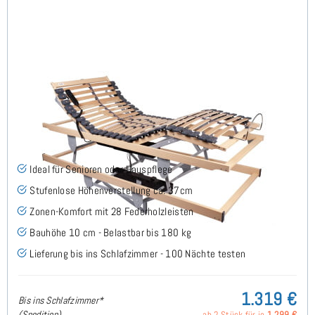
Sky 28 EKFHV - Lattenrost 80x190 cm
(4)
Ideal für Senioren oder Hauspflege
Stufenlose Höhenverstellung ca. 37cm
Zonen-Komfort mit 28 Federholzleisten
Bauhöhe 10 cm - Belastbar bis 180 kg
Lieferung bis ins Schlafzimmer - 100 Nächte testen
1.319 €
Bis ins Schlafzimmer*
(Spedition)
ab 2 Stück für je
1.299 €