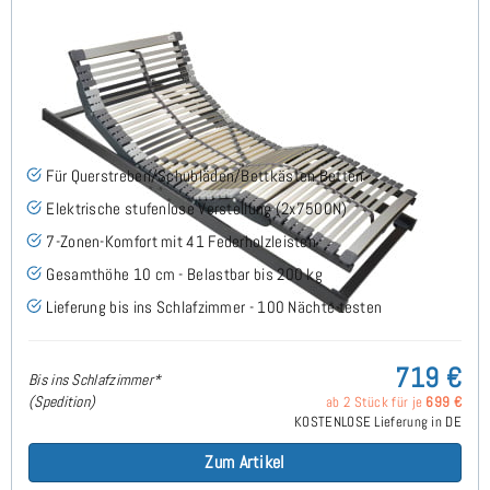
Nimbo 44 EKFV Flach - Lattenrost 80x190 cm
(58)
Für Querstreben/Schubläden/Bettkästen Betten
Elektrische stufenlose Verstellung (2x7500N)
7-Zonen-Komfort mit 41 Federholzleisten
Gesamthöhe 10 cm - Belastbar bis 200 kg
Lieferung bis ins Schlafzimmer - 100 Nächte testen
719 €
Bis ins Schlafzimmer*
(Spedition)
ab 2 Stück für je
699 €
KOSTENLOSE Lieferung in DE
Zum Artikel