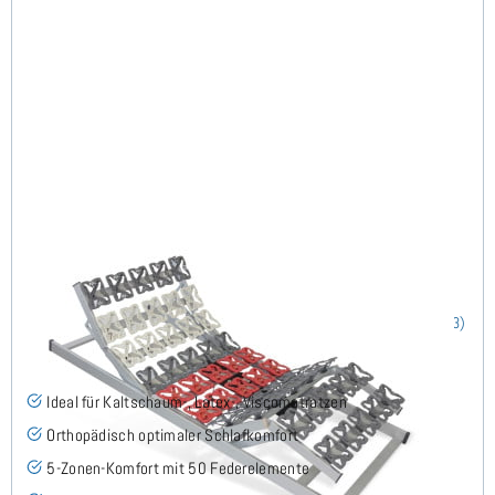
Cirro EKFV - Tellerlattenrost 80x190 cm
(23)
Ideal für Kaltschaum-, Latex-, Viscomatratzen
Orthopädisch optimaler Schlafkomfort
5-Zonen-Komfort mit 50 Federelemente