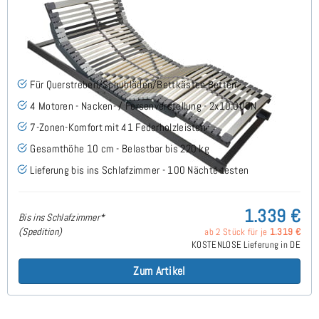
Nimbo 4 Motoren Flach - Lattenrost 80x190 cm
(6)
Für Querstreben/Schubläden/Bettkästen Betten
4 Motoren - Nacken- / Fersenverstellung - 2x10.000N
7-Zonen-Komfort mit 41 Federholzleisten
Gesamthöhe 10 cm - Belastbar bis 220 kg
Lieferung bis ins Schlafzimmer - 100 Nächte testen
1.339 €
Bis ins Schlafzimmer*
(Spedition)
ab 2 Stück für je
1.319 €
KOSTENLOSE Lieferung in DE
Zum Artikel