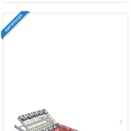
KOMFORTSIEGER
Cirro KFV - Tellerlattenrost 80x190 cm
(12)