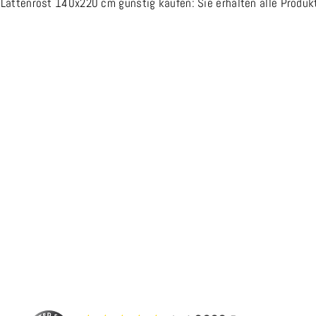
 Lattenrost 140x220 cm günstig kaufen: Sie erhalten alle Produk