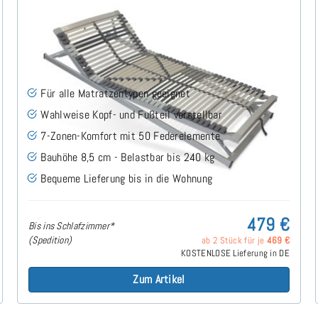
Nimbo 44 KFV - Lattenrost 140x220 cm
(76)
Für alle Matratzentypen geeignet
Wahlweise Kopf- und Fußteil verstellbar
7-Zonen-Komfort mit 50 Federelemente
Bauhöhe 8,5 cm - Belastbar bis 240 kg
Bequeme Lieferung bis in die Wohnung
479 €
Bis ins Schlafzimmer*
(Spedition)
ab 2 Stück für je
469 €
KOSTENLOSE Lieferung in DE
Zum Artikel