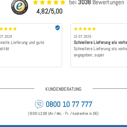
bei
3038
Bewertungen
4,82/5,00
07.2026
23.07.2026
hnelle Lieferung und gute
Schnellere Lieferung als vorh
alität
angegebe…
Schnellere Lieferung als vorh
angegeben, super
KUNDENBERATUNG
0800 10 77 777
(9:00-12:00 Uhr / Mo. - Fr. / kostenfrei in DE)