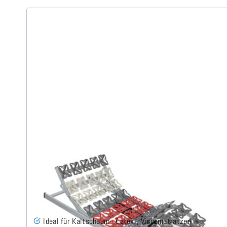
Cirro EKFV - Tellerlattenrost 140x220 cm
(23)
Ideal für Kaltschaum-, Latex-, Viscomatratzen