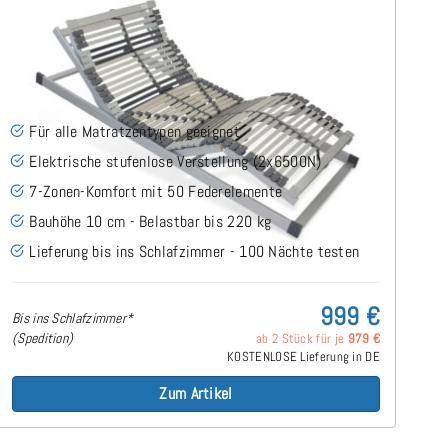
Nimbo 44 EKFV - Lattenrost 140x220 cm
(66)
Für alle Matratzentypen geeignet
Elektrische stufenlose Verstellung (2x6500N)
7-Zonen-Komfort mit 50 Federelemente
Bauhöhe 10 cm - Belastbar bis 220 kg
Lieferung bis ins Schlafzimmer - 100 Nächte testen
999 €
Bis ins Schlafzimmer*
(Spedition)
ab 2 Stück für je
979 €
KOSTENLOSE Lieferung in DE
Zum Artikel