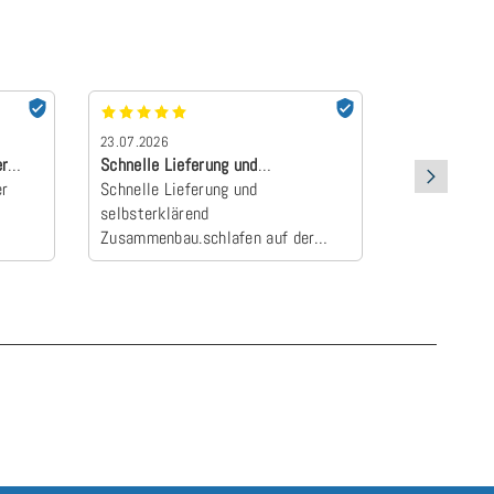
23.07.2026
22.07.2026
er
Schnelle Lieferung und
absolut Emp
er
selbsterklärend Z…
Schnelle Lieferung und
Der Topper 
selbsterklärend
an und wurd
Zusammenbau.schlafen auf der
Camper zum E
neuen Matratze einfach himmlisch
schlafen wie