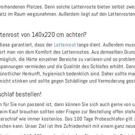
s vorhandenen Platzes. Denn solche Lattenroste bieten selbst zw
latz im Raum wegzunehmen. Außerdem liegt auf den Lattenrosten 
attenrost von 140x220 cm achten?
 diese garantiert, dass der
Lattenrost
lange dient. Außerdem muss
itiert man von dem Komfort des Lattenrostes..Aus demselben Grun
 möglich, die Härte einzelner Bereiche zu variieren und so probl
annungen vermieden und die Qualität des Schlafes erhöht. Genau
ünstlicher Herkunft, hygienisch bedenklich sind. Daher sollte man
 nicht stinken und sollte gegen Schädlinge und Vermoderung ges
chlaf bestellen!
m für Sie nun passend ist, dann können Sie sich auch gerne von 
beim Kauf brauchen sollten oder Fragen zur Bestellung offen steh
rschlaf wie immer kostenlos. Das 100 Tage Probeschlafen gilt zu
chen kann. Unser Ziel ist Ihre Zufriedenheit mit einem ganz neue