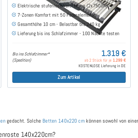
Elektrische stufenlose Verstellung (2x7500N)
7-Zonen-Komfort mit 50 Federelemente
Gesamthöhe 10 cm - Belastbar bis 240 kg
Lieferung bis ins Schlafzimmer - 100 Nächte testen
1.319 €
Bis ins Schlafzimmer*
(Spedition)
ab 2 Stück für je
1.299 €
KOSTENLOSE Lieferung in DE
Zum Artikel
ten
gedacht. Solche
Betten 140x220 cm
können sowohl von einer
ttenroste 140x220cm?