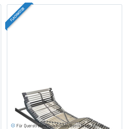
FLACHMOTOR
Nimbo 44 EKFV Flach - Lattenrost 140x220 cm
(58)
Für Querstreben/Schubläden/Bettkästen Betten