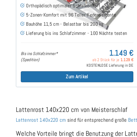
Orthopädisch optimaler Schlafkomfort
5-Zonen-Komfort mit 96 Teller-Federelemente
Bauhöhe 11,5 cm - Belastbar bis 200 kg
Lieferung bis ins Schlafzimmer - 100 Nächte testen
1.149 €
Bis ins Schlafzimmer*
(Spedition)
ab 2 Stück für je
1.129 €
KOSTENLOSE Lieferung in DE
Zum Artikel
Lattenrost 140x220 cm von Meisterschlaf
Lattenrost 140x220 cm
sind für entsprechend große
Bet
Welche Vorteile bringt die Benutzung der La