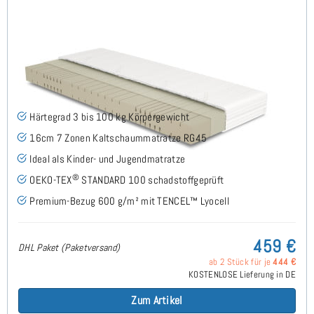
Midsofty H3 (TENCEL™ Lyocell) Kaltschaummatratze
140x190 cm
(49)
Härtegrad 3 bis 100 kg Körpergewicht
16cm 7 Zonen Kaltschaummatratze RG45
Ideal als Kinder- und Jugendmatratze
®
OEKO-TEX
STANDARD 100 schadstoffgeprüft
Premium-Bezug 600 g/m² mit TENCEL™ Lyocell
459 €
DHL Paket (Paketversand)
ab 2 Stück für je
444 €
KOSTENLOSE Lieferung in DE
Zum Artikel