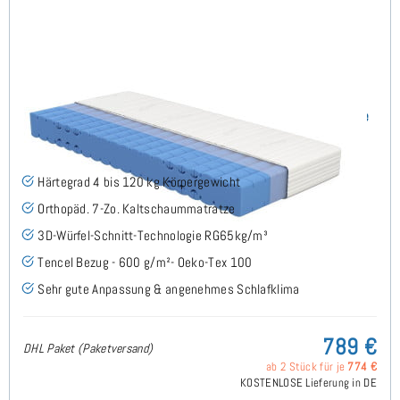
Keru H4 (TENCEL™ Lyocell) RG65 Kaltschaummatratze
140x190 cm - Sonderanfertigung
(7)
Härtegrad 4 bis 120 kg Körpergewicht
Orthopäd. 7-Zo. Kaltschaummatratze
3D-Würfel-Schnitt-Technologie RG65kg/m³
Tencel Bezug - 600 g/m²- Oeko-Tex 100
Sehr gute Anpassung & angenehmes Schlafklima
789 €
DHL Paket (Paketversand)
ab 2 Stück für je
774 €
KOSTENLOSE Lieferung in DE