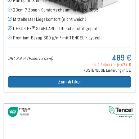
Härtegrad 3 bis 120 kg Körpergewicht
20cm 7 Zonen Komfortschaummatratze RG35
Mittelfester Liegekomfort (nicht weich)
®
OEKO-TEX
STANDARD 100 schadstoffgeprüft
Premium-Bezug 600 g/m² mit TENCEL™ Lyocell
489 €
DHL Paket (Paketversand)
ab 2 Stück für je
474 €
KOSTENLOSE Lieferung in DE
Zum Artikel