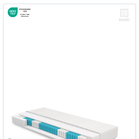
Roy H3 (Basic) TTFK-Matratze 140x190 cm
(53)