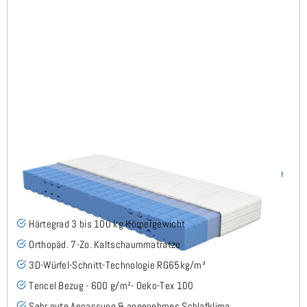
Keru H3 (TENCEL™ Lyocell) RG65 Kaltschaummatratze
140x190 cm - Sonderanfertigung
(7)
Härtegrad 3 bis 100 kg Körpergewicht
Orthopäd. 7-Zo. Kaltschaummatratze
3D-Würfel-Schnitt-Technologie RG65kg/m³
Tencel Bezug - 600 g/m²- Oeko-Tex 100
Sehr gute Anpassung & angenehmes Schlafklima