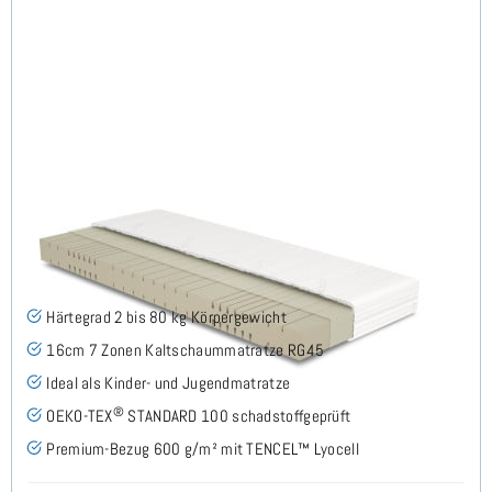
Midsofty H2 (TENCEL™ Lyocell) Kaltschaummatratze
140x190 cm
(49)
Härtegrad 2 bis 80 kg Körpergewicht
16cm 7 Zonen Kaltschaummatratze RG45
Ideal als Kinder- und Jugendmatratze
®
OEKO-TEX
STANDARD 100 schadstoffgeprüft
Premium-Bezug 600 g/m² mit TENCEL™ Lyocell