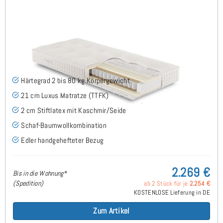
ARMIN H2 TTFK Matratze 140x190 cm -
Sonderanfertigung
(3)
Härtegrad 2 bis 80 kg Körpergewicht
21 cm Luxus Matratze (TTFK)
2 cm Stiftlatex mit Kaschmir/Seide
Schaf-Baumwollkombination
Edler handgehefteter Bezug
2.269 €
Bis in die Wohnung*
(Spedition)
ab 2 Stück für je
2.254 €
KOSTENLOSE Lieferung in DE
Zum Artikel