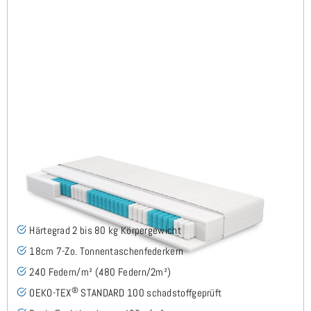
Roy H2 (Basic) TTFK-Matratze 140x190 cm
(53)
Härtegrad 2 bis 80 kg Körpergewicht
18cm 7-Zo. Tonnentaschenfederkern
240 Federn/m² (480 Federn/2m²)
®
OEKO-TEX
STANDARD 100 schadstoffgeprüft