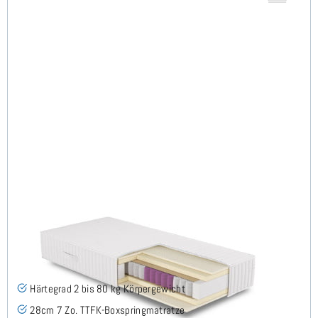
FLAVUS H2 (95° Bezug) TTFK Matratze 140x190 cm -
Sonderanfertigung
(3)
Härtegrad 2 bis 80 kg Körpergewicht
28cm 7 Zo. TTFK-Boxspringmatratze