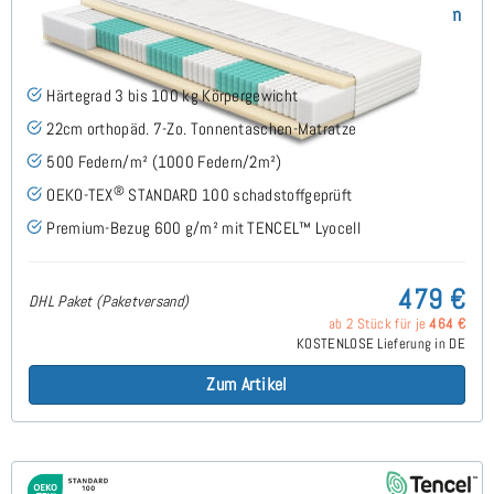
SERA H3 (TENCEL™ Lyocell) TTFK-Matratze 140x190 cm
(489)
Härtegrad 3 bis 100 kg Körpergewicht
22cm orthopäd. 7-Zo. Tonnentaschen-Matratze
500 Federn/m² (1000 Federn/2m²)
®
OEKO-TEX
STANDARD 100 schadstoffgeprüft
Premium-Bezug 600 g/m² mit TENCEL™ Lyocell
479 €
DHL Paket (Paketversand)
ab 2 Stück für je
464 €
KOSTENLOSE Lieferung in DE
Zum Artikel