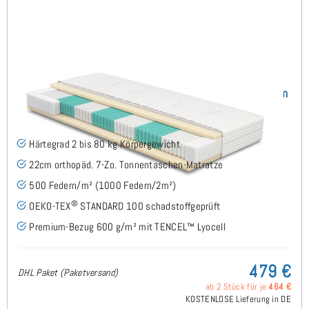
SERA H2 (TENCEL™ Lyocell) TTFK-Matratze 140x190 cm
(489)
Härtegrad 2 bis 80 kg Körpergewicht
22cm orthopäd. 7-Zo. Tonnentaschen-Matratze
500 Federn/m² (1000 Federn/2m²)
®
OEKO-TEX
STANDARD 100 schadstoffgeprüft
Premium-Bezug 600 g/m² mit TENCEL™ Lyocell
479 €
DHL Paket (Paketversand)
ab 2 Stück für je
464 €
KOSTENLOSE Lieferung in DE