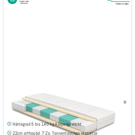
SERA H5 (TENCEL™ Lyocell) TTFK-Matratze 140x190 cm
(489)
Härtegrad 5 bis 140 kg Körpergewicht
22cm orthopäd. 7-Zo. Tonnentaschen-Matratze