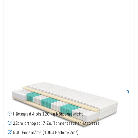
SERA H4 (TENCEL™ Lyocell) TTFK-Matratze 140x190 cm
(489)
Härtegrad 4 bis 120 kg Körpergewicht
22cm orthopäd. 7-Zo. Tonnentaschen-Matratze
500 Federn/m² (1000 Federn/2m²)