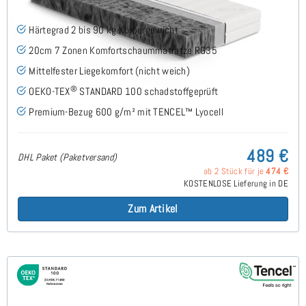
Härtegrad 2 bis 90 kg Körpergewicht
20cm 7 Zonen Komfortschaummatratze RG35
Mittelfester Liegekomfort (nicht weich)
®
OEKO-TEX
STANDARD 100 schadstoffgeprüft
Premium-Bezug 600 g/m² mit TENCEL™ Lyocell
489 €
DHL Paket (Paketversand)
ab 2 Stück für je
474 €
KOSTENLOSE Lieferung in DE
Zum Artikel