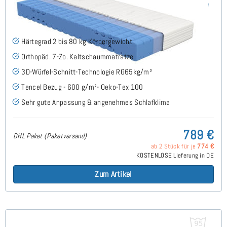
Keru H2 (TENCEL™ Lyocell) RG65 Kaltschaummatratze
140x190 cm - Sonderanfertigung
(7)
Härtegrad 2 bis 80 kg Körpergewicht
Orthopäd. 7-Zo. Kaltschaummatratze
3D-Würfel-Schnitt-Technologie RG65kg/m³
Tencel Bezug - 600 g/m²- Oeko-Tex 100
Sehr gute Anpassung & angenehmes Schlafklima
789 €
DHL Paket (Paketversand)
ab 2 Stück für je
774 €
KOSTENLOSE Lieferung in DE
Zum Artikel