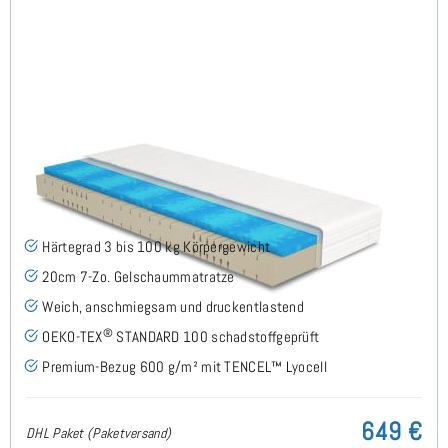
Siro Gel H3 (TENCEL™ Lyocell) Gelschaummatratze
140x190 cm - Sonderanfertigung
(44)
Härtegrad 3 bis 100 kg Körpergewicht
20cm 7-Zo. Gelschaummatratze
Weich, anschmiegsam und druckentlastend
®
OEKO-TEX
STANDARD 100 schadstoffgeprüft
Premium-Bezug 600 g/m² mit TENCEL™ Lyocell
649 €
DHL Paket (Paketversand)