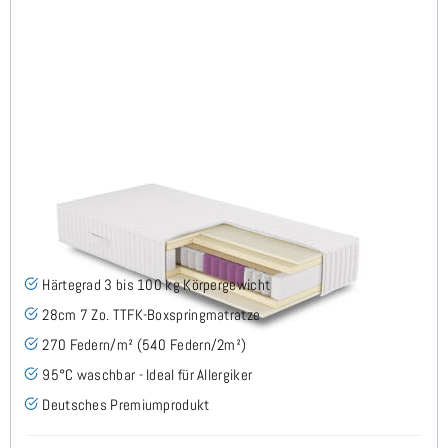
FLAVUS H3 (95° Bezug) TTFK Matratze 140x190 cm -
Sonderanfertigung
(3)
Härtegrad 3 bis 100 kg Körpergewicht
28cm 7 Zo. TTFK-Boxspringmatratze
270 Federn/m² (540 Federn/2m²)
95°C waschbar - Ideal für Allergiker
Deutsches Premiumprodukt