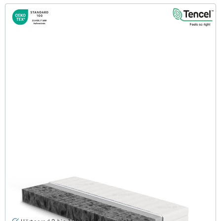
Firmy H3 (TENCEL™ Lyocell) Komfortschaummatratze
140x190 cm
(30)