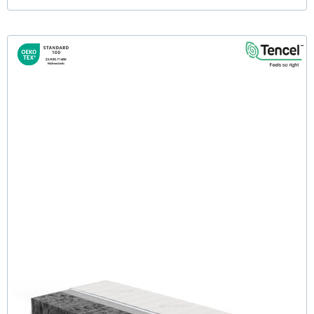
Firmy H2 (TENCEL™ Lyocell) Komfortschaummatratze
140x190 cm
(30)