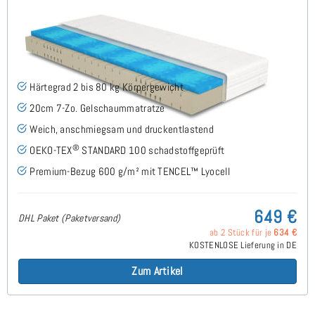
Siro Gel H2 (TENCEL™ Lyocell) Gelschaummatratze
140x190 cm - Sonderanfertigung
(44)
Härtegrad 2 bis 80 kg Körpergewicht
20cm 7-Zo. Gelschaummatratze
Weich, anschmiegsam und druckentlastend
®
OEKO-TEX
STANDARD 100 schadstoffgeprüft
Premium-Bezug 600 g/m² mit TENCEL™ Lyocell
649 €
DHL Paket (Paketversand)
ab 2 Stück für je
634 €
KOSTENLOSE Lieferung in DE
Zum Artikel