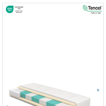
SERA H4 (TENCEL™ Lyocell) TTFK-Matratze 140x190 cm
(489)