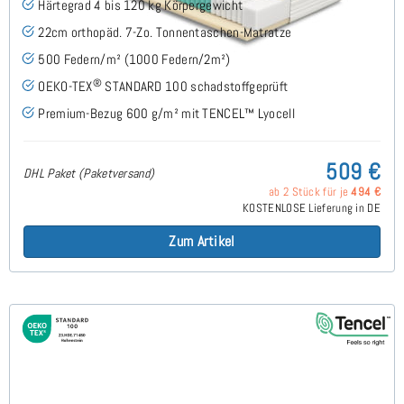
Härtegrad 4 bis 120 kg Körpergewicht
22cm orthopäd. 7-Zo. Tonnentaschen-Matratze
500 Federn/m² (1000 Federn/2m²)
®
OEKO-TEX
STANDARD 100 schadstoffgeprüft
Premium-Bezug 600 g/m² mit TENCEL™ Lyocell
509 €
DHL Paket (Paketversand)
ab 2 Stück für je
494 €
KOSTENLOSE Lieferung in DE
Zum Artikel