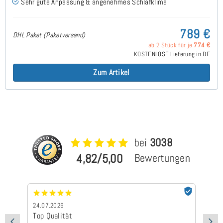
Sehr gute Anpassung & angenehmes Schlafklima
789 €
DHL Paket (Paketversand)
ab 2 Stück für je
774 €
KOSTENLOSE Lieferung in DE
Zum Artikel
bei
3038
4,82/5,00
Bewertungen
24.07.2026
24
Top Qualität
Sc