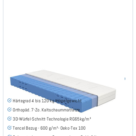
Keru H4 (TENCEL™ Lyocell) RG65 Kaltschaummatratze
140x190 cm - Sonderanfertigung
(7)
Härtegrad 4 bis 120 kg Körpergewicht
Orthopäd. 7-Zo. Kaltschaummatratze
3D-Würfel-Schnitt-Technologie RG65kg/m³
Tencel Bezug - 600 g/m²- Oeko-Tex 100