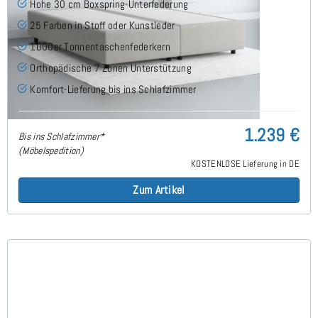
Hohe 30 cm Boxspring-Unterfederung
25 Farben in Stoff oder Kunstleder
1000er Tonnentaschenfederkern
Orthopädische 7 Zonen Unterstützung
Komfort-Lieferung bis ins Schlafzimmer
1.239 €
Bis ins Schlafzimmer*
(Möbelspedition)
KOSTENLOSE Lieferung in DE
Zum Artikel