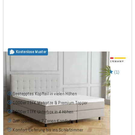
Kostenlose Muster
Monte Boxspringbett 160x200 cm
(1)
Gestepptes Kopfteil in vielen Höhen
1000er TTFK Matratze & Premium Topper
1000er TTFK Unterbox in 4 Höhen
Orthopädischer 7 Zonen-Komfort
Komfort-Lieferung bis ins Schlafzimmer