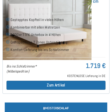
Monte Boxspringbett ohne Matratze 160x200 cm
Gestepptes Kopfteil in vielen Höhen
Kombinierbar mit allen Matratzen
1000er TTFK Unterbox in 4 Höhen
Orthopädische 7 Zonen Unterstützung
Komfort-Lieferung bis ins Schlafzimmer
1.719 €
Bis ins Schlafzimmer*
(Möbelspedition)
KOSTENLOSE Lieferung in DE
Zum Artikel