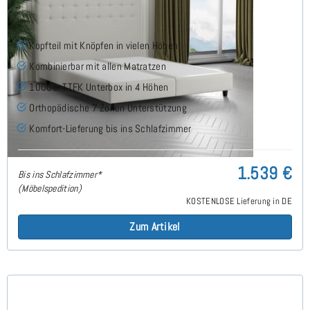
Kopfteil mit Knöpfen in vielen Höhen
Kombinierbar mit allen Matratzen
1000er TTFK Unterbox in 4 Höhen
Orthopädische 7 Zonen Unterstützung
Komfort-Lieferung bis ins Schlafzimmer
1.539 €
Bis ins Schlafzimmer*
(Möbelspedition)
KOSTENLOSE Lieferung in DE
Zum Artikel