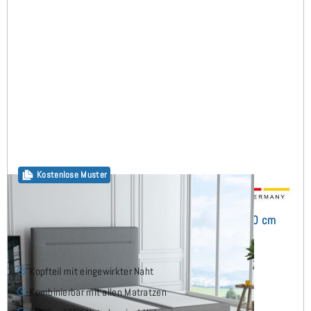
Kostenlose Muster
Horizon Boxspringbett ohne Matratze 160x200 cm
Kopfteil mit eingewirkter Naht
Kombinierbar mit allen Matratzen