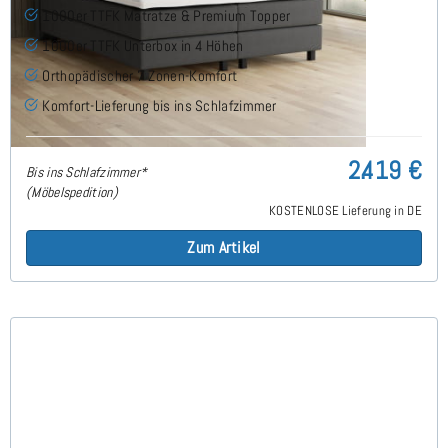
1000er TTFK Matratze & Premium Topper
1000er TTFK Unterbox in 4 Höhen
Orthopädischer 7 Zonen-Komfort
Komfort-Lieferung bis ins Schlafzimmer
2.419 €
Bis ins Schlafzimmer*
(Möbelspedition)
KOSTENLOSE Lieferung in DE
Zum Artikel