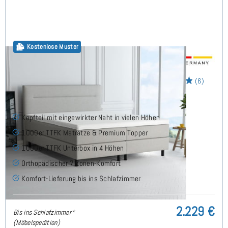
Kostenlose Muster
Horizon Boxspringbett 160x200 cm
(6)
Kopfteil mit eingewirkter Naht in vielen Höhen
1000er TTFK Matratze & Premium Topper
1000er TTFK Unterbox in 4 Höhen
Orthopädischer 7 Zonen-Komfort
Komfort-Lieferung bis ins Schlafzimmer
2.229 €
Bis ins Schlafzimmer*
(Möbelspedition)