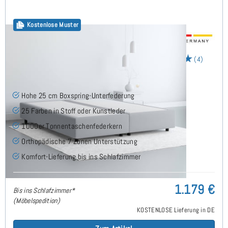
Kostenlose Muster
25cm Boxspring Base 160x200 cm
(4)
Hohe 25 cm Boxspring-Unterfederung
25 Farben in Stoff oder Kunstleder
1000er Tonnentaschenfederkern
Orthopädische 7 Zonen Unterstützung
Komfort-Lieferung bis ins Schlafzimmer
1.179 €
Bis ins Schlafzimmer*
(Möbelspedition)
KOSTENLOSE Lieferung in DE