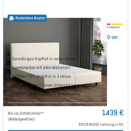
Kostenlose Muster
Arminius Boxspringbett ohne Matratze 160x200 cm
(7)
Geradliniges Kopfteil in vielen Höhen
Kombinierbar mit allen Matratzen
1000er TTFK Unterbox in 4 Höhen
Orthopädische 7 Zonen Unterstützung
Komfort-Lieferung bis ins Schlafzimmer
1.439 €
Bis ins Schlafzimmer*
(Möbelspedition)
KOSTENLOSE Lieferung in DE