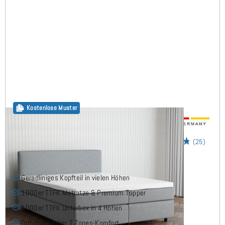
Kostenlose Muster
Arminius Boxspringbett 160x200 cm
(25)
Geradliniges Kopfteil in vielen Höhen
1000er TTFK Matratze & Premium Topper
1000er TTFK Unterbox in 4 Höhen
Orthopädischer 7 Zonen-Komfort