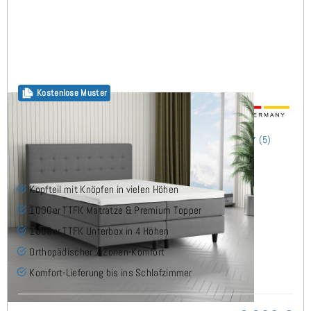
Kostenlose Muster
Salo Boxspringbett 160x200 cm
(5)
Kopfteil mit Knöpfen in vielen Höhen
1000er TTFK Matratze & Premium Topper
1000er TTFK Unterbox in 4 Höhen
Orthopädischer 7 Zonen-Komfort
Komfort-Lieferung bis ins Schlafzimmer