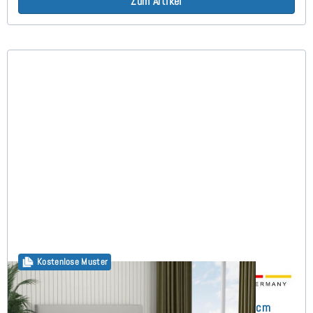
Zum Artikel
Kostenlose Muster
Salo Boxspringbett ohne Matratze 160x200 cm