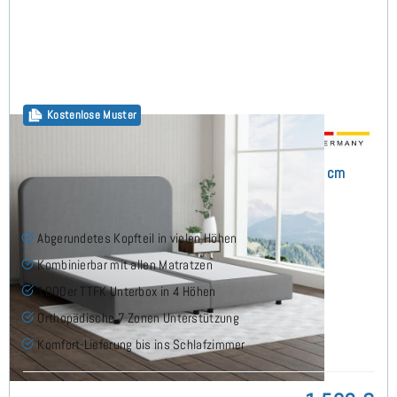
Kostenlose Muster
Megy Boxspringbett ohne Matratze 160x200 cm
Abgerundetes Kopfteil in vielen Höhen
Kombinierbar mit allen Matratzen
1000er TTFK Unterbox in 4 Höhen
Orthopädische 7 Zonen Unterstützung
Komfort-Lieferung bis ins Schlafzimmer