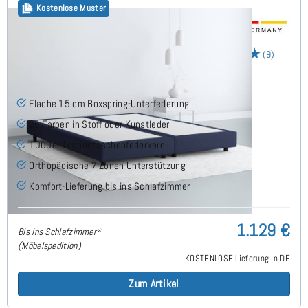
Kostenlose Muster
15cm Boxspring Base 160x200 cm
(9)
Flache 15 cm Boxspring-Unterfederung
25 Farben in Stoff oder Kunstleder
1000er Tonnentaschenfederkern
Orthopädische 7 Zonen Unterstützung
Komfort-Lieferung bis ins Schlafzimmer
1.129 €
Bis ins Schlafzimmer*
(Möbelspedition)
KOSTENLOSE Lieferung in DE
Zum Artikel