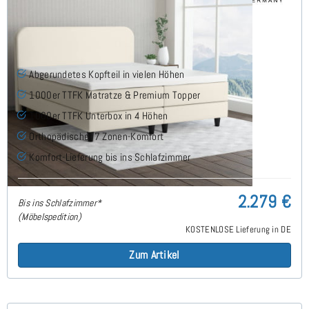
Megy Boxspringbett 160x200 cm
Abgerundetes Kopfteil in vielen Höhen
1000er TTFK Matratze & Premium Topper
1000er TTFK Unterbox in 4 Höhen
Orthopädischer 7 Zonen-Komfort
Komfort-Lieferung bis ins Schlafzimmer
2.279 €
Bis ins Schlafzimmer*
(Möbelspedition)
KOSTENLOSE Lieferung in DE
Zum Artikel