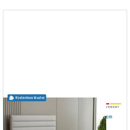
Kostenlose Muster
Alex Boxspringbett ohne Matratze 160x200 cm
(1)