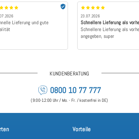
07.2026
23.07.2026
hnelle Lieferung und gute
Schnellere Lieferung als vorh
alität
angegebe…
Schnellere Lieferung als vorh
angegeben, super
KUNDENBERATUNG
0800 10 77 777
(9:00-12:00 Uhr / Mo. - Fr. / kostenfrei in DE)
rten
Vorteile