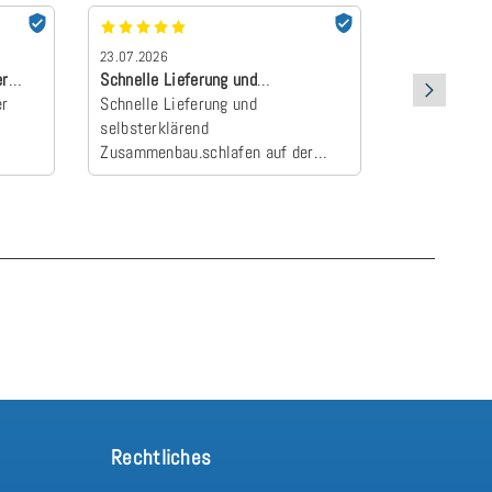
23.07.2026
22.07.2026
er
Schnelle Lieferung und
absolut Emp
er
selbsterklärend Z…
Schnelle Lieferung und
Der Topper 
selbsterklärend
an und wurd
Zusammenbau.schlafen auf der
Camper zum E
neuen Matratze einfach himmlisch
schlafen wie
Rechtliches