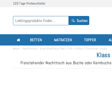
100 Tage Probeschlafen
Suchen
BETTEN
MATRATZEN
TOPPER
A
Möbel
Nachttische
Klass Nachttisch B48 x T40 x H39cm 2 Schublade - Buche
Klass
Freistehender Nachttisch aus Buche oder Kernbuche