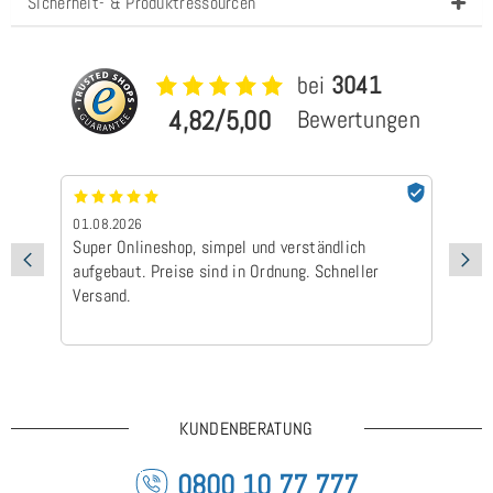
Sicherheit- & Produktressourcen
bei
3041
4,82/5,00
Bewertungen
01.08.2026
24
Super Onlineshop, simpel und verständlich
Be
aufgebaut. Preise sind in Ordnung. Schneller
Ad
Versand.
Ic
Ge
is
KUNDENBERATUNG
0800 10 77 777