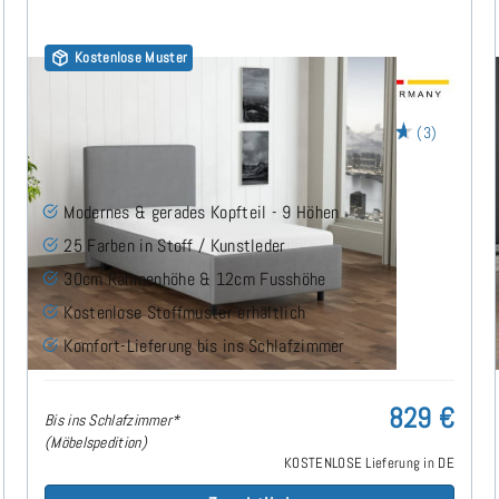
Kostenlose Muster
Arminius Polsterbett 60x180 cm
(3)
Modernes & gerades Kopfteil - 9 Höhen
25 Farben in Stoff / Kunstleder
30cm Rahmenhöhe & 12cm Fusshöhe
Kostenlose Stoffmuster erhältlich
Komfort-Lieferung bis ins Schlafzimmer
829 €
Bis ins Schlafzimmer*
(Möbelspedition)
KOSTENLOSE Lieferung in DE