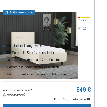
Kostenlose Muster
Horizon Polsterbett 60x180 cm
(1)
Kopfteil mit eingewirkter Naht - 7 Höhen
25 Farben in Stoff / Kunstleder
30cm Rahmenhöhe & 12cm Fusshöhe
Kostenlose Stoffmuster erhältlich
Komfort-Lieferung bis ins Schlafzimmer
849 €
Bis ins Schlafzimmer*
(Möbelspedition)
KOSTENLOSE Lieferung in DE