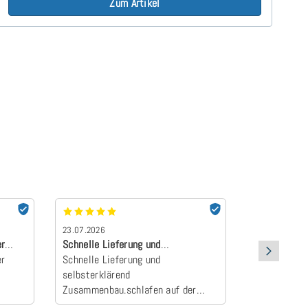
Zum Artikel
23.07.2026
22.07.2026
er
Schnelle Lieferung und
absolut Emp
er
selbsterklärend Z…
Schnelle Lieferung und
Der Topper 
selbsterklärend
an und wurd
Zusammenbau.schlafen auf der
Camper zum E
neuen Matratze einfach himmlisch
schlafen wie