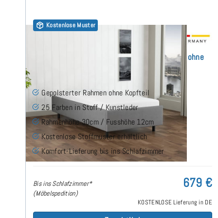
Kostenlose Muster
30er Rahmenbett 60x180 cm - Polsterbett ohne
Kopfteil
(1)
Gepolsterter Rahmen ohne Kopfteil
25 Farben in Stoff / Kunstleder
Rahmenhöhe 30cm / Fusshöhe 12cm
Kostenlose Stoffmuster erhältlich
Komfort-Lieferung bis ins Schlafzimmer
679 €
Bis ins Schlafzimmer*
(Möbelspedition)
KOSTENLOSE Lieferung in DE