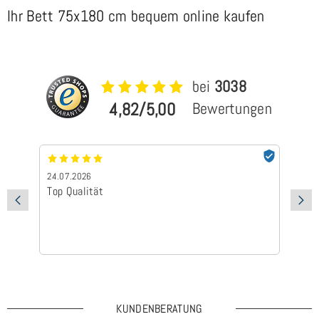
Ihr Bett 75x180 cm bequem online kaufen
bei
3038
4,82/5,00
Bewertungen
24.07.2026
24
Top Qualität
Sc
KUNDENBERATUNG