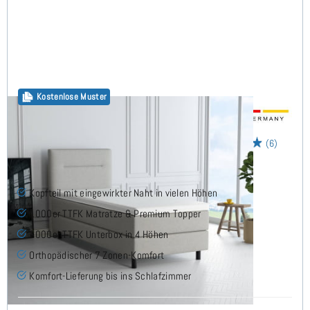
Kostenlose Muster
Horizon Boxspringbett 100x180 cm
(6)
Kopfteil mit eingewirkter Naht in vielen Höhen
1000er TTFK Matratze & Premium Topper
1000er TTFK Unterbox in 4 Höhen
Orthopädischer 7 Zonen-Komfort
Komfort-Lieferung bis ins Schlafzimmer