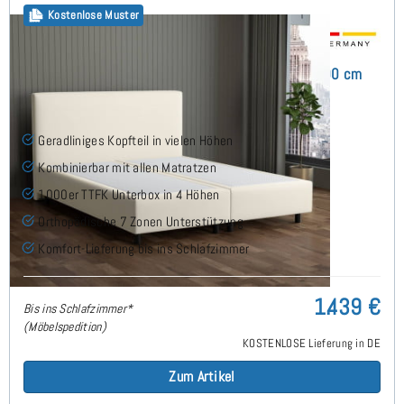
Kostenlose Muster
Arminius Boxspringbett ohne Matratze 160x200 cm
(7)
Geradliniges Kopfteil in vielen Höhen
Kombinierbar mit allen Matratzen
1000er TTFK Unterbox in 4 Höhen
Orthopädische 7 Zonen Unterstützung
Komfort-Lieferung bis ins Schlafzimmer
1.439 €
Bis ins Schlafzimmer*
(Möbelspedition)
KOSTENLOSE Lieferung in DE
Zum Artikel