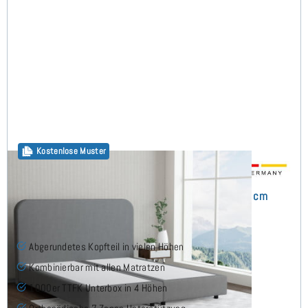
Kostenlose Muster
Megy Boxspringbett ohne Matratze 200x200 cm
Abgerundetes Kopfteil in vielen Höhen
Kombinierbar mit allen Matratzen
1000er TTFK Unterbox in 4 Höhen