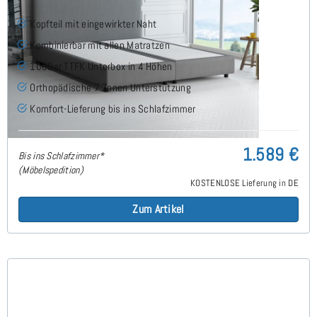
Kopfteil mit eingewirkter Naht
Kombinierbar mit allen Matratzen
1000er TTFK Unterbox in 4 Höhen
Orthopädische 7 Zonen Unterstützung
Komfort-Lieferung bis ins Schlafzimmer
1.589 €
Bis ins Schlafzimmer*
(Möbelspedition)
KOSTENLOSE Lieferung in DE
Zum Artikel