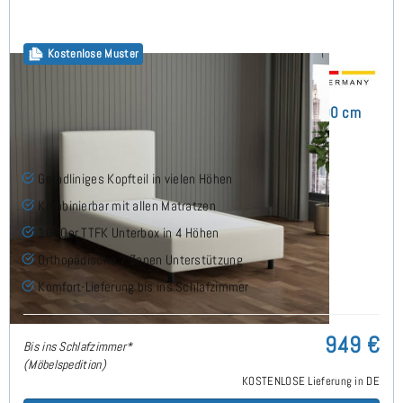
Kostenlose Muster
Arminius Boxspringbett ohne Matratze 120x200 cm
(7)
Geradliniges Kopfteil in vielen Höhen
Kombinierbar mit allen Matratzen
1000er TTFK Unterbox in 4 Höhen
Orthopädische 7 Zonen Unterstützung
Komfort-Lieferung bis ins Schlafzimmer
949 €
Bis ins Schlafzimmer*
(Möbelspedition)
KOSTENLOSE Lieferung in DE