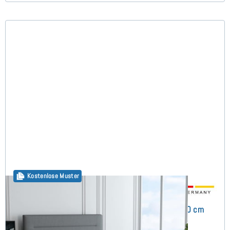
Kostenlose Muster
Horizon Boxspringbett ohne Matratze 200x200 cm