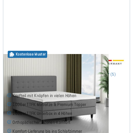
Kostenlose Muster
Salo Boxspringbett 200x200 cm
(5)
Kopfteil mit Knöpfen in vielen Höhen
1000er TTFK Matratze & Premium Topper
1000er TTFK Unterbox in 4 Höhen
Orthopädischer 7 Zonen-Komfort
Komfort-Lieferung bis ins Schlafzimmer