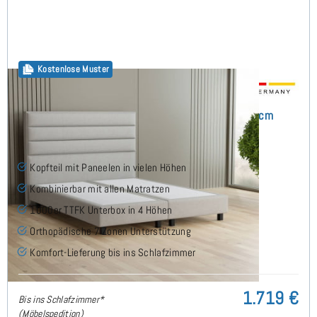
Kostenlose Muster
Alex Boxspringbett ohne Matratze 180x200 cm
(1)
Kopfteil mit Paneelen in vielen Höhen
Kombinierbar mit allen Matratzen
1000er TTFK Unterbox in 4 Höhen
Orthopädische 7 Zonen Unterstützung
Komfort-Lieferung bis ins Schlafzimmer
1.719 €
Bis ins Schlafzimmer*
(Möbelspedition)