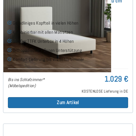
Arminius Boxspringbett ohne Matratze 100x220 cm
(7)
Geradliniges Kopfteil in vielen Höhen
Kombinierbar mit allen Matratzen
1000er TTFK Unterbox in 4 Höhen
Orthopädische 7 Zonen Unterstützung
Komfort-Lieferung bis ins Schlafzimmer
1.029 €
Bis ins Schlafzimmer*
(Möbelspedition)
KOSTENLOSE Lieferung in DE
Zum Artikel