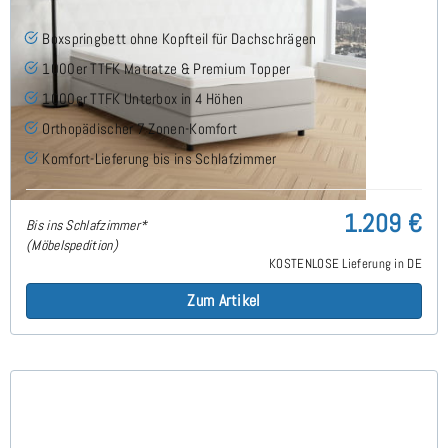
Boxspringbett ohne Kopfteil für Dachschrägen
1000er TTFK Matratze & Premium Topper
1000er TTFK Unterbox in 4 Höhen
Orthopädischer 7 Zonen-Komfort
Komfort-Lieferung bis ins Schlafzimmer
1.209 €
Bis ins Schlafzimmer*
(Möbelspedition)
KOSTENLOSE Lieferung in DE
Zum Artikel