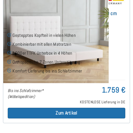
Monte Boxspringbett ohne Matratze 180x200 cm
Gestepptes Kopfteil in vielen Höhen
Kombinierbar mit allen Matratzen
1000er TTFK Unterbox in 4 Höhen
Orthopädische 7 Zonen Unterstützung
Komfort-Lieferung bis ins Schlafzimmer
1.759 €
Bis ins Schlafzimmer*
(Möbelspedition)
KOSTENLOSE Lieferung in DE
Zum Artikel