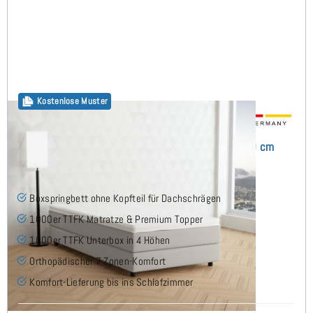
Kostenlose Muster
Flavius Boxspringbett ohne Kopfteil 120x200 cm
(8)
Boxspringbett ohne Kopfteil für Dachschrägen
1000er TTFK Matratze & Premium Topper
1000er TTFK Unterbox in 4 Höhen
Orthopädischer 7 Zonen-Komfort
Komfort-Lieferung bis ins Schlafzimmer