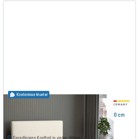
Kostenlose Muster
Arminius Boxspringbett ohne Matratze 240x200 cm
(7)
Geradliniges Kopfteil in vielen Höhen