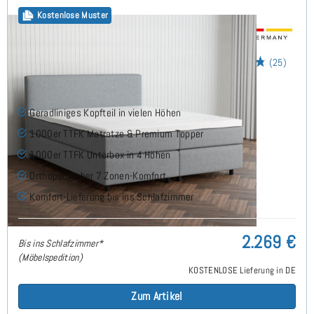
Kostenlose Muster
Arminius Boxspringbett 180x200 cm
(25)
Geradliniges Kopfteil in vielen Höhen
1000er TTFK Matratze & Premium Topper
1000er TTFK Unterbox in 4 Höhen
Orthopädischer 7 Zonen-Komfort
Komfort-Lieferung bis ins Schlafzimmer
2.269 €
Bis ins Schlafzimmer*
(Möbelspedition)
KOSTENLOSE Lieferung in DE
Zum Artikel