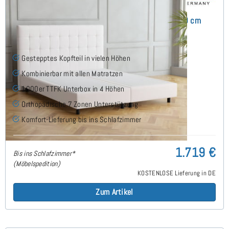
Monte Boxspringbett ohne Matratze 160x200 cm
Gestepptes Kopfteil in vielen Höhen
Kombinierbar mit allen Matratzen
1000er TTFK Unterbox in 4 Höhen
Orthopädische 7 Zonen Unterstützung
Komfort-Lieferung bis ins Schlafzimmer
1.719 €
Bis ins Schlafzimmer*
(Möbelspedition)
KOSTENLOSE Lieferung in DE
Zum Artikel