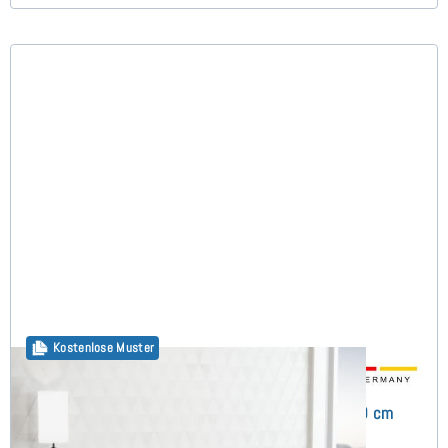
Kostenlose Muster
Flavius Boxspringbett ohne Kopfteil 100x190 cm
(8)