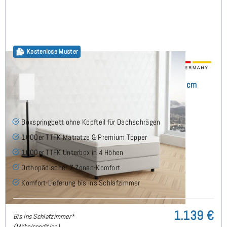
Kostenlose Muster
Flavius Boxspringbett ohne Kopfteil 90x200 cm
(8)
Boxspringbett ohne Kopfteil für Dachschrägen
1000er TTFK Matratze & Premium Topper
1000er TTFK Unterbox in 4 Höhen
Orthopädischer 7 Zonen-Komfort
Komfort-Lieferung bis ins Schlafzimmer
1.139 €
Bis ins Schlafzimmer*
(Möbelspedition)