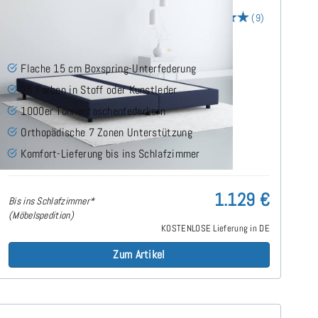
15cm Boxspring Base 160x190 cm
(9)
Flache 15 cm Boxspring-Unterfederung
25 Farben in Stoff oder Kunstleder
1000er Tonnentaschenfederkern
Orthopädische 7 Zonen Unterstützung
Komfort-Lieferung bis ins Schlafzimmer
1.129 €
Bis ins Schlafzimmer*
(Möbelspedition)
KOSTENLOSE Lieferung in DE
Zum Artikel