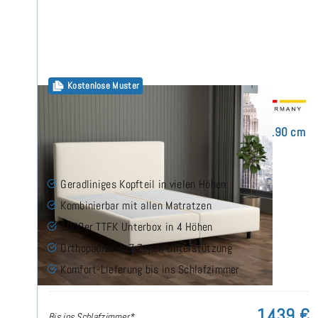
Kostenlose Muster
Arminius Boxspringbett ohne Matratze 160x190 cm
(7)
Geradliniges Kopfteil in vielen Höhen
Kombinierbar mit allen Matratzen
1000er TTFK Unterbox in 4 Höhen
Orthopädische 7 Zonen Unterstützung
Komfort-Lieferung bis ins Schlafzimmer
1.439 €
Bis ins Schlafzimmer*