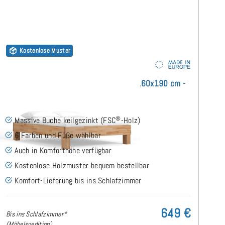
Kostenlose Muster
Klass Massivholzbett ohne Kopfteil 160x190 cm -
Buche
®
Massive Buche keilgezinkt (FSC
-Holz)
6 Farben und Füße wählbar
Auch in Komforthöhe verfügbar
Kostenlose Holzmuster bequem bestellbar
Komfort-Lieferung bis ins Schlafzimmer
649 €
Bis ins Schlafzimmer*
(Möbelspedition)