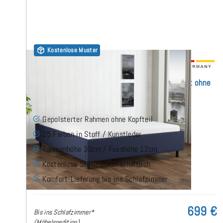
Kostenlose Muster
30er Rahmenbett 160x190 cm - Polsterbett ohne
Kopfteil
(1)
Gepolsterter Rahmen ohne Kopfteil
25 Farben in Stoff / Kunstleder
Rahmenhöhe 30cm / Fusshöhe 12cm
Kostenlose Stoffmuster erhältlich
Komfort-Lieferung bis ins Schlafzimmer
699 €
Bis ins Schlafzimmer*
(Möbelspedition)