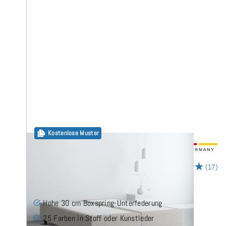
Kostenlose Muster
30cm Boxspring Base 160x190 cm
(17)
Hohe 30 cm Boxspring-Unterfederung
25 Farben in Stoff oder Kunstleder