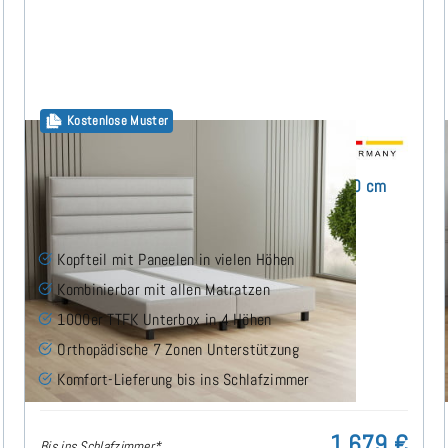
Kostenlose Muster
Alex Boxspringbett ohne Matratze 160x190 cm
(1)
Kopfteil mit Paneelen in vielen Höhen
Kombinierbar mit allen Matratzen
1000er TTFK Unterbox in 4 Höhen
Orthopädische 7 Zonen Unterstützung
Komfort-Lieferung bis ins Schlafzimmer
1.679 €
Bis ins Schlafzimmer*