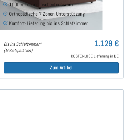
1000er Tonnentaschenfederkern
Orthopädische 7 Zonen Unterstützung
Komfort-Lieferung bis ins Schlafzimmer
1.129 €
Bis ins Schlafzimmer*
(Möbelspedition)
KOSTENLOSE Lieferung in DE
Zum Artikel