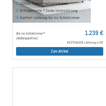
1000er Tonnentaschenfederkern
Orthopädische 7 Zonen Unterstützung
Komfort-Lieferung bis ins Schlafzimmer
1.239 €
Bis ins Schlafzimmer*
(Möbelspedition)
KOSTENLOSE Lieferung in DE
Zum Artikel