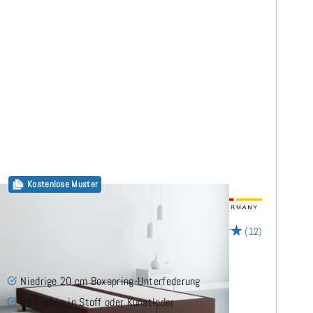
Kostenlose Muster
20cm Boxspring Base 160x190 cm
(12)
Niedrige 20 cm Boxspring-Unterfederung
25 Farben in Stoff oder Kunstleder