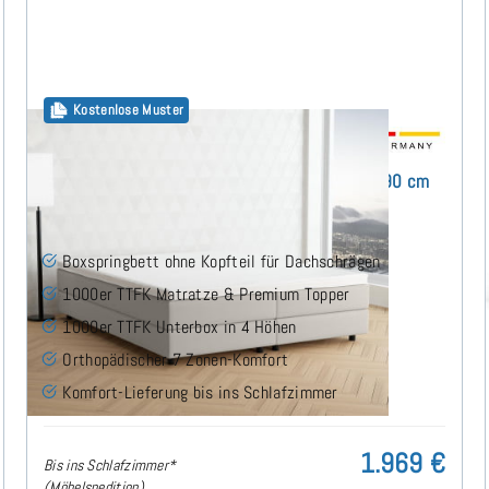
Kostenlose Muster
Flavius Boxspringbett ohne Kopfteil 160x190 cm
(8)
Boxspringbett ohne Kopfteil für Dachschrägen
1000er TTFK Matratze & Premium Topper
1000er TTFK Unterbox in 4 Höhen
Orthopädischer 7 Zonen-Komfort
Komfort-Lieferung bis ins Schlafzimmer
1.969 €
Bis ins Schlafzimmer*
(Möbelspedition)