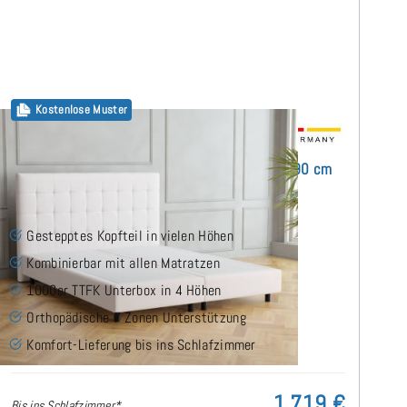
Kostenlose Muster
Monte Boxspringbett ohne Matratze 160x190 cm
Gestepptes Kopfteil in vielen Höhen
Kombinierbar mit allen Matratzen
1000er TTFK Unterbox in 4 Höhen
Orthopädische 7 Zonen Unterstützung
Komfort-Lieferung bis ins Schlafzimmer
1.719 €
Bis ins Schlafzimmer*