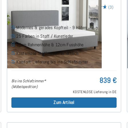
Arminius Polsterbett 160x190 cm
(3)
Modernes & gerades Kopfteil - 9 Höhen
25 Farben in Stoff / Kunstleder
30cm Rahmenhöhe & 12cm Fusshöhe
Kostenlose Stoffmuster erhältlich
Komfort-Lieferung bis ins Schlafzimmer
839 €
Bis ins Schlafzimmer*
(Möbelspedition)
KOSTENLOSE Lieferung in DE
Zum Artikel