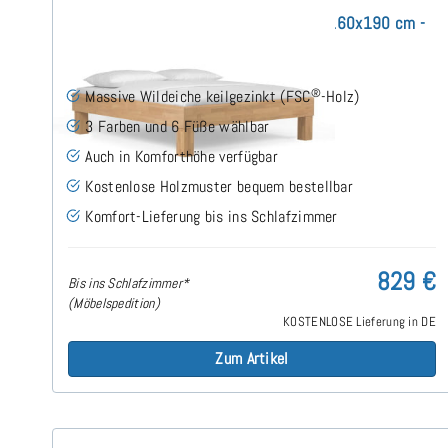
Avant Massivholzbett ohne Kopfteil 160x190 cm -
Wildeiche
®
Massive Wildeiche keilgezinkt (FSC
-Holz)
3 Farben und 6 Füße wählbar
Auch in Komforthöhe verfügbar
Kostenlose Holzmuster bequem bestellbar
Komfort-Lieferung bis ins Schlafzimmer
829 €
Bis ins Schlafzimmer*
(Möbelspedition)
KOSTENLOSE Lieferung in DE
Zum Artikel