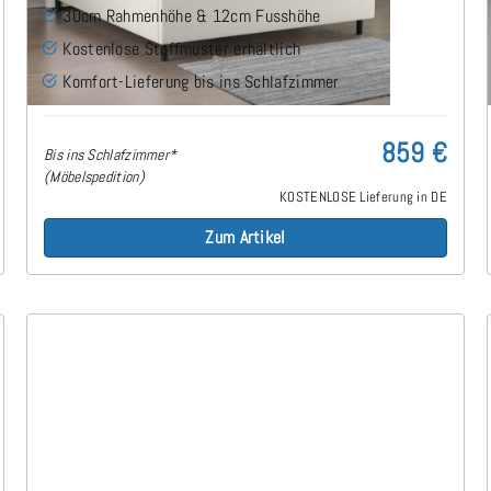
30cm Rahmenhöhe & 12cm Fusshöhe
Kostenlose Stoffmuster erhältlich
Komfort-Lieferung bis ins Schlafzimmer
859 €
Bis ins Schlafzimmer*
(Möbelspedition)
KOSTENLOSE Lieferung in DE
Zum Artikel