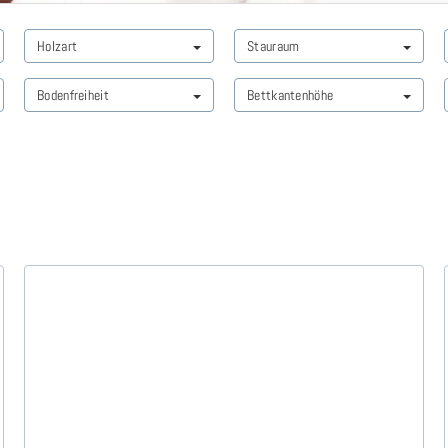
Holzart
Stauraum
Bodenfreiheit
Bettkantenhöhe