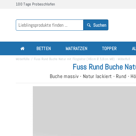
100 Tage Probeschlafen
Suchen
BETTEN
MATRATZEN
TOPPER
A
Möbelfüße
Fuss Rund Buche Natur mit Filzgleiter (H6cm Ø 5,8cm M8) - Möbelfuß
Fuss Rund Buche Natu
Buche massiv - Natur lackiert - Rund - H