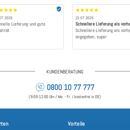
07.2026
23.07.2026
hnelle Lieferung und gute
Schnellere Lieferung als vorh
alität
angegebe…
Schnellere Lieferung als vorh
angegeben, super
KUNDENBERATUNG
0800 10 77 777
(9:00-12:00 Uhr / Mo. - Fr. / kostenfrei in DE)
rten
Vorteile