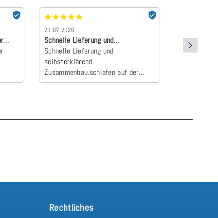
23.07.2026
22.07.2026
er
Schnelle Lieferung und
absolut Emp
er
selbsterklärend Z…
Schnelle Lieferung und
Der Topper 
selbsterklärend
an und wurd
Zusammenbau.schlafen auf der
Camper zum E
neuen Matratze einfach himmlisch
schlafen wie
Rechtliches