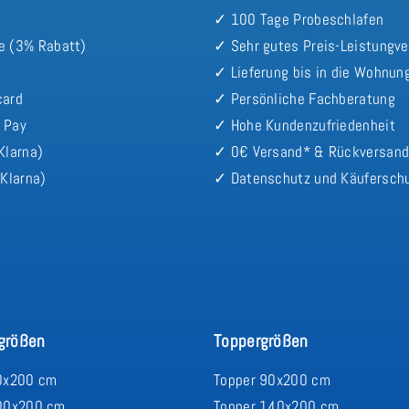
✓ 100 Tage Probeschlafen
e (3% Rabatt)
✓ Sehr gutes Preis-Leistungve
✓ Lieferung bis in die Wohnun
card
✓ Persönliche Fachberatung
 Pay
✓ Hohe Kundenzufriedenheit
Klarna)
✓ 0€ Versand* & Rückversan
Klarna)
✓ Datenschutz und Käufersch
größen
Toppergrößen
0x200 cm
Topper 90x200 cm
00x200 cm
Topper 140x200 cm