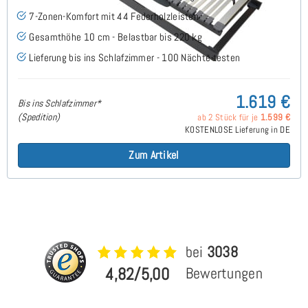
7-Zonen-Komfort mit 44 Federholzleisten
Gesamthöhe 10 cm - Belastbar bis 220 kg
Lieferung bis ins Schlafzimmer - 100 Nächte testen
1.619 €
Bis ins Schlafzimmer*
(Spedition)
ab 2 Stück für je
1.599 €
KOSTENLOSE Lieferung in DE
Zum Artikel
bei
3038
4,82/5,00
Bewertungen