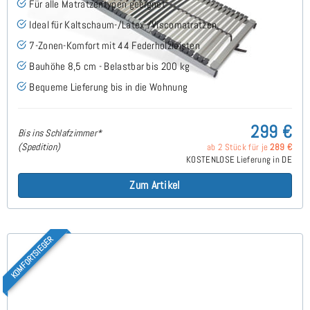
Für alle Matratzentypen geeignet
Ideal für Kaltschaum-/Latex-/Viscomatratzen
7-Zonen-Komfort mit 44 Federholzleisten
Bauhöhe 8,5 cm - Belastbar bis 200 kg
Bequeme Lieferung bis in die Wohnung
299 €
Bis ins Schlafzimmer*
(Spedition)
ab 2 Stück für je
289 €
KOSTENLOSE Lieferung in DE
Zum Artikel
KOMFORTSIEGER