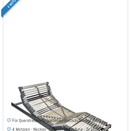
4 MOTOREN
Nimbo 4 Motoren Flach - Lattenrost 70x200 cm
(6)
Für Querstreben/Schubläden/Bettkästen Betten
4 Motoren - Nacken- / Fersenverstellung - 2x10.000N