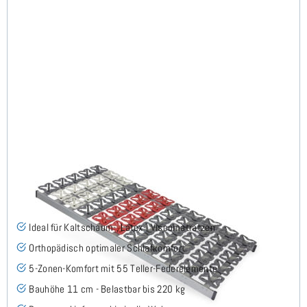
Cirro NV - Tellerlattenrost 70x200 cm
(58)
Ideal für Kaltschaum-, Latex-, Viscomatratzen
Orthopädisch optimaler Schlafkomfort
5-Zonen-Komfort mit 55 Teller-Federelemente
Bauhöhe 11 cm - Belastbar bis 220 kg