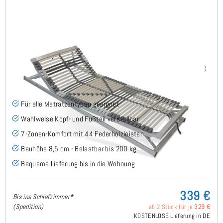
Nimbo 44 KFV - Lattenrost 70x200 cm
(76)
Für alle Matratzentypen geeignet
Wahlweise Kopf- und Fußteil verstellbar
7-Zonen-Komfort mit 44 Federholzleisten
Bauhöhe 8,5 cm - Belastbar bis 200 kg
Bequeme Lieferung bis in die Wohnung
339 €
Bis ins Schlafzimmer*
(Spedition)
ab 2 Stück für je
329 €
KOSTENLOSE Lieferung in DE