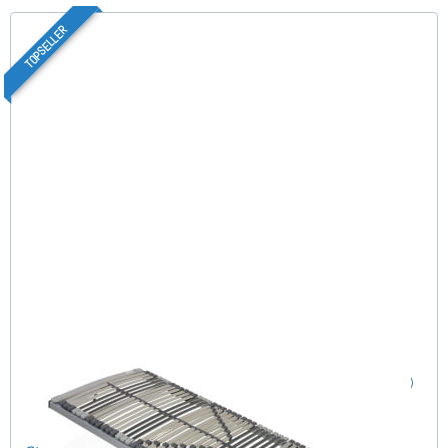
TOPSELLER
Nimbo 44 NV - Lattenrost 70x200 cm
(186)