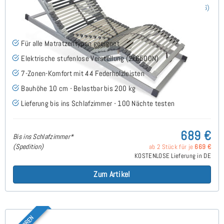
Nimbo 44 EKFV - Lattenrost 70x200 cm
(66)
Für alle Matratzentypen geeignet
Elektrische stufenlose Verstellung (2x6500N)
7-Zonen-Komfort mit 44 Federholzleisten
Bauhöhe 10 cm - Belastbar bis 200 kg
Lieferung bis ins Schlafzimmer - 100 Nächte testen
689 €
Bis ins Schlafzimmer*
(Spedition)
ab 2 Stück für je
669 €
KOSTENLOSE Lieferung in DE
Zum Artikel