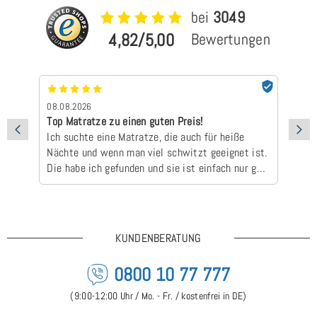
bei
3049
4,82/5,00
Bewertungen
08.08.2026
07
Top Matratze zu einen guten Preis!
Sc
Ich suchte eine Matratze, die auch für heiße
ha
Nächte und wenn man viel schwitzt geeignet ist.
zu
Die habe ich gefunden und sie ist einfach nur gut
👍🏻😃Dass die Lieferzeit länger ist, ist kein
Problem gewesen. Bin sehr zufrieden!
KUNDENBERATUNG
0800 10 77 777
(9:00-12:00 Uhr / Mo. - Fr. / kostenfrei in DE)