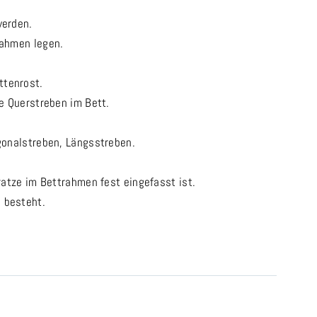
werden.
rahmen legen.
ttenrost.
e Querstreben im Bett.
gonalstreben, Längsstreben.
ratze im Bettrahmen fest eingefasst ist.
e
besteht.