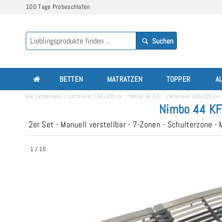
100 Tage Probeschlafen
Suchen
BETTEN
MATRATZEN
TOPPER
A
Alle Lattenroste
Lattenrost 180x220 cm
Nimbo 44 KFV - Lattenrost 180x220 cm
Nimbo 44 KF
2er Set - Manuell verstellbar - 7-Zonen - Schulterzone 
1
/
10