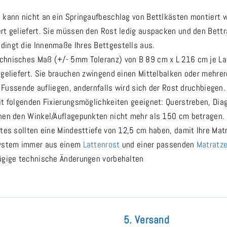
d kann nicht an ein Springaufbeschlag von Bettlkästen montiert 
ert geliefert. Sie müssen den Rost ledig auspacken und den Bett
dingt die Innenmaße Ihres Bettgestells aus.
chnisches Maß (+/- 5mm Toleranz) von B 89 cm x L 216 cm je La
 geliefert. Sie brauchen zwingend einen Mittelbalken oder mehrer
d Fussende aufliegen, andernfalls wird sich der Rost druchbiegen.
it folgenden Fixierungsmöglichkeiten geeignet: Querstreben, Dia
chen den Winkel/Auflagepunkten nicht mehr als 150 cm betragen.
ttes sollten eine Mindesttiefe von 12,5 cm haben, damit Ihre Mat
fsystem immer aus einem
Lattenrost
und einer passenden
Matratz
fügige technische Änderungen vorbehalten
5. Versand