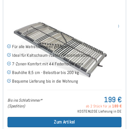
Nimbo 44 NV - Lattenrost 80x200 cm
(186)
Für alle Matratzentypen geeignet
Ideal für Kaltschaum-/Latex-/Viscomatratzen
7-Zonen-Komfort mit 44 Federholzleisten
Bauhöhe 8,5 cm - Belastbar bis 200 kg
Bequeme Lieferung bis in die Wohnung
199 €
Bis ins Schlafzimmer*
(Spedition)
ab 2 Stück für je
189 €
KOSTENLOSE Lieferung in DE
Zum Artikel