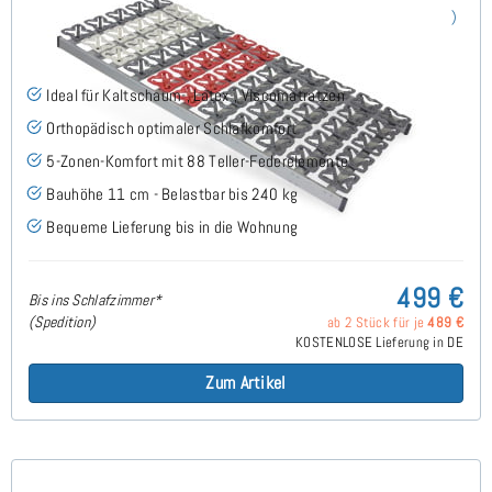
Cirro NV - Tellerlattenrost 140x200 cm
(58)
Ideal für Kaltschaum-, Latex-, Viscomatratzen
Orthopädisch optimaler Schlafkomfort
5-Zonen-Komfort mit 88 Teller-Federelemente
Bauhöhe 11 cm - Belastbar bis 240 kg
Bequeme Lieferung bis in die Wohnung
499 €
Bis ins Schlafzimmer*
(Spedition)
ab 2 Stück für je
489 €
KOSTENLOSE Lieferung in DE
Zum Artikel