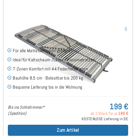
Nimbo 44 NV - Lattenrost 100x200 cm
(186)
Für alle Matratzentypen geeignet
Ideal für Kaltschaum-/Latex-/Viscomatratzen
7-Zonen-Komfort mit 44 Federholzleisten
Bauhöhe 8,5 cm - Belastbar bis 200 kg
Bequeme Lieferung bis in die Wohnung
199 €
Bis ins Schlafzimmer*
(Spedition)
ab 2 Stück für je
189 €
KOSTENLOSE Lieferung in DE
Zum Artikel