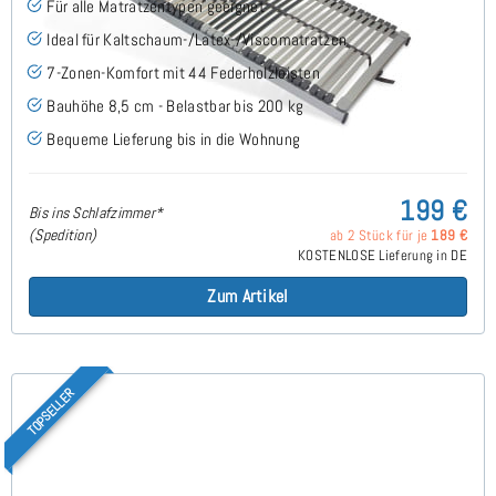
Für alle Matratzentypen geeignet
Ideal für Kaltschaum-/Latex-/Viscomatratzen
7-Zonen-Komfort mit 44 Federholzleisten
Bauhöhe 8,5 cm - Belastbar bis 200 kg
Bequeme Lieferung bis in die Wohnung
199 €
Bis ins Schlafzimmer*
(Spedition)
ab 2 Stück für je
189 €
KOSTENLOSE Lieferung in DE
Zum Artikel
TOPSELLER