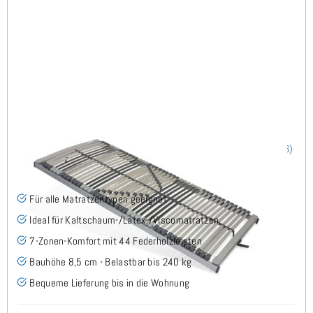
Nimbo 44 NV - Lattenrost 140x200 cm
(186)
Für alle Matratzentypen geeignet
Ideal für Kaltschaum-/Latex-/Viscomatratzen
7-Zonen-Komfort mit 44 Federholzleisten
Bauhöhe 8,5 cm - Belastbar bis 240 kg
Bequeme Lieferung bis in die Wohnung