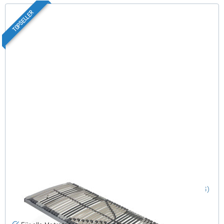
TOPSELLER
Nimbo 44 NV - Lattenrost 110x220 cm
(186)