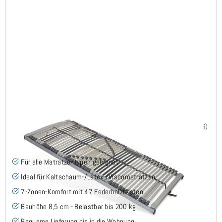
Nimbo 44 NV - Lattenrost 100x210 cm
(186)
Für alle Matratzentypen geeignet
Ideal für Kaltschaum-/Latex-/Viscomatratzen
7-Zonen-Komfort mit 47 Federholzleisten
Bauhöhe 8,5 cm - Belastbar bis 200 kg
Bequeme Lieferung bis in die Wohnung