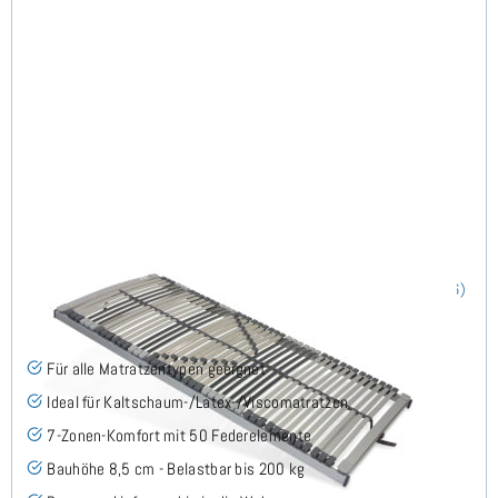
Nimbo 44 NV - Lattenrost 100x220 cm
(186)
Für alle Matratzentypen geeignet
Ideal für Kaltschaum-/Latex-/Viscomatratzen
7-Zonen-Komfort mit 50 Federelemente
Bauhöhe 8,5 cm - Belastbar bis 200 kg