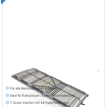
Nimbo 44 NV - Lattenrost 85x200 cm
(186)
Für alle Matratzentypen geeignet
Ideal für Kaltschaum-/Latex-/Viscomatratzen
7-Zonen-Komfort mit 44 Federholzleisten