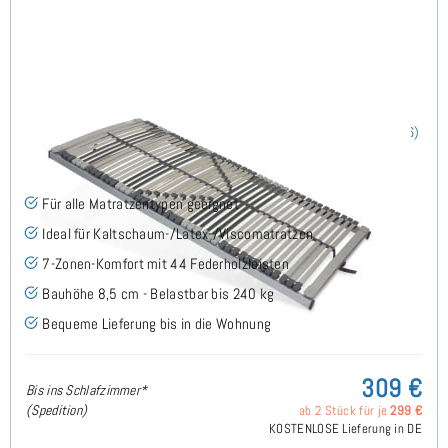
Nimbo 44 NV - Lattenrost 110x200 cm
(186)
Für alle Matratzentypen geeignet
Ideal für Kaltschaum-/Latex-/Viscomatratzen
7-Zonen-Komfort mit 44 Federholzleisten
Bauhöhe 8,5 cm - Belastbar bis 240 kg
Bequeme Lieferung bis in die Wohnung
309 €
Bis ins Schlafzimmer*
(Spedition)
ab 2 Stück für je
299 €
KOSTENLOSE Lieferung in DE