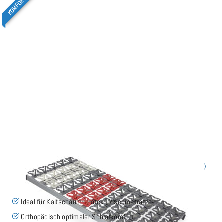
Cirro NV - Tellerlattenrost 100x200 cm
(58)
Ideal für Kaltschaum-, Latex-, Viscomatratzen
Orthopädisch optimaler Schlafkomfort