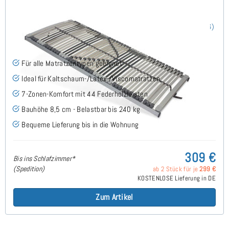
Nimbo 44 NV - Lattenrost 120x200 cm
(186)
Für alle Matratzentypen geeignet
Ideal für Kaltschaum-/Latex-/Viscomatratzen
7-Zonen-Komfort mit 44 Federholzleisten
Bauhöhe 8,5 cm - Belastbar bis 240 kg
Bequeme Lieferung bis in die Wohnung
309 €
Bis ins Schlafzimmer*
(Spedition)
ab 2 Stück für je
299 €
KOSTENLOSE Lieferung in DE
Zum Artikel