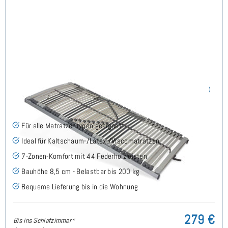
Nimbo 44 NV - Lattenrost 75x200 cm
(186)
Für alle Matratzentypen geeignet
Ideal für Kaltschaum-/Latex-/Viscomatratzen
7-Zonen-Komfort mit 44 Federholzleisten
Bauhöhe 8,5 cm - Belastbar bis 200 kg
Bequeme Lieferung bis in die Wohnung
279 €
Bis ins Schlafzimmer*