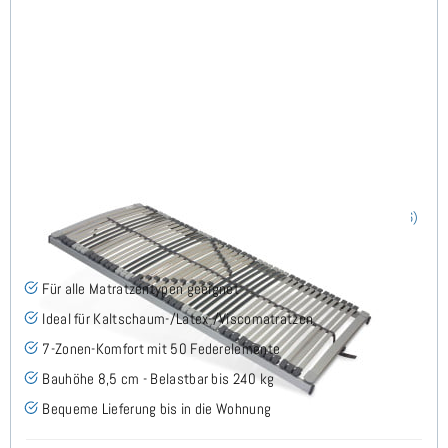
Nimbo 44 NV - Lattenrost 120x220 cm
(186)
Für alle Matratzentypen geeignet
Ideal für Kaltschaum-/Latex-/Viscomatratzen
7-Zonen-Komfort mit 50 Federelemente
Bauhöhe 8,5 cm - Belastbar bis 240 kg
Bequeme Lieferung bis in die Wohnung