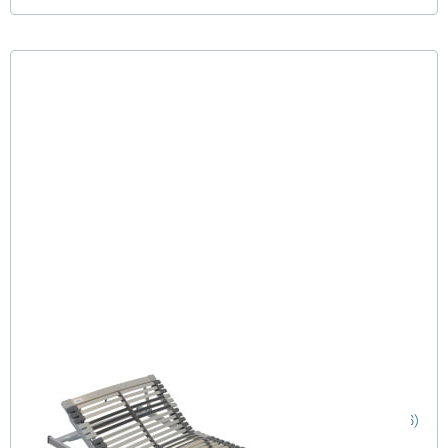
Nimbo 44 KFV - Lattenrost 100x220 cm
(76)