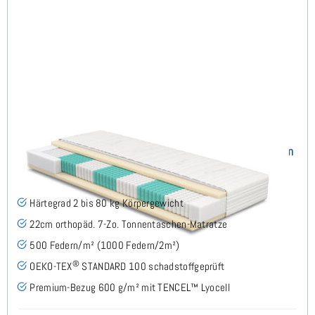
SERA H2 (TENCEL™ Lyocell) TTFK-Matratze 100x160 cm
(493)
Härtegrad 2 bis 80 kg Körpergewicht
22cm orthopäd. 7-Zo. Tonnentaschen-Matratze
500 Federn/m² (1000 Federn/2m²)
®
OEKO-TEX
STANDARD 100 schadstoffgeprüft
Premium-Bezug 600 g/m² mit TENCEL™ Lyocell