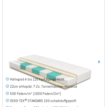
SERA H4 (TENCEL™ Lyocell) TTFK-Matratze 100x160 cm
(493)
Härtegrad 4 bis 120 kg Körpergewicht
22cm orthopäd. 7-Zo. Tonnentaschen-Matratze
500 Federn/m² (1000 Federn/2m²)
®
OEKO-TEX
STANDARD 100 schadstoffgeprüft