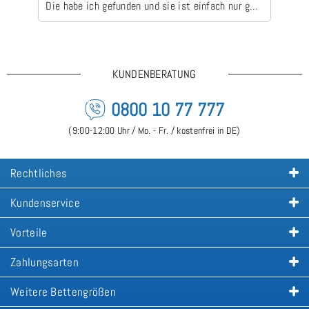
Die habe ich gefunden und sie ist einfach nur gut
👍🏻😃Dass die Lieferzeit länger ist, ist kein
Problem gewesen. Bin sehr zufrieden!
KUNDENBERATUNG
0800 10 77 777
(9:00-12:00 Uhr / Mo. - Fr. / kostenfrei in DE)
Rechtliches
Kundenservice
Vorteile
Zahlungsarten
Weitere Bettengrößen