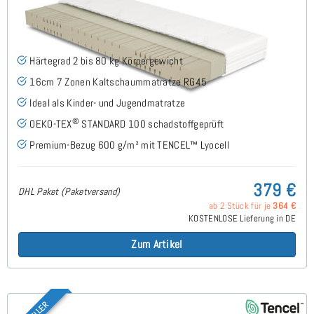
Midsofty H2 (TENCEL™ Lyocell) Kaltschaummatratze
100x160 cm - Sonderanfertigung
(49)
Härtegrad 2 bis 80 kg Körpergewicht
16cm 7 Zonen Kaltschaummatratze RG45
Ideal als Kinder- und Jugendmatratze
®
OEKO-TEX
STANDARD 100 schadstoffgeprüft
Premium-Bezug 600 g/m² mit TENCEL™ Lyocell
379 €
DHL Paket (Paketversand)
ab 2 Stück für je
364 €
KOSTENLOSE Lieferung in DE
Zum Artikel