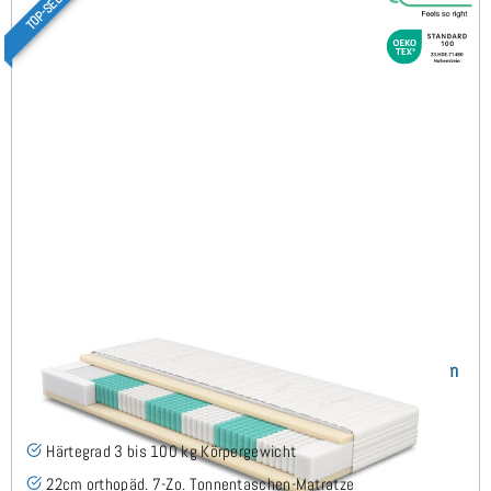
TOP-SELLER
SERA H3 (TENCEL™ Lyocell) TTFK-Matratze 100x160 cm
(493)
Härtegrad 3 bis 100 kg Körpergewicht
22cm orthopäd. 7-Zo. Tonnentaschen-Matratze