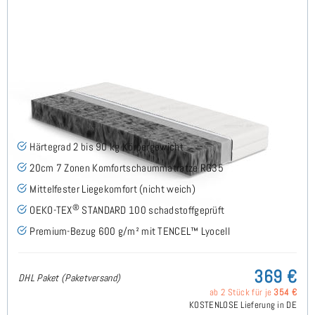
Firmy H2 (TENCEL™ Lyocell) Komfortschaummatratze
100x160 cm - Sonderanfertigung
(30)
Härtegrad 2 bis 90 kg Körpergewicht
20cm 7 Zonen Komfortschaummatratze RG35
Mittelfester Liegekomfort (nicht weich)
®
OEKO-TEX
STANDARD 100 schadstoffgeprüft
Premium-Bezug 600 g/m² mit TENCEL™ Lyocell
369 €
DHL Paket (Paketversand)
ab 2 Stück für je
354 €
KOSTENLOSE Lieferung in DE