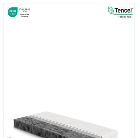
Firmy H3 (TENCEL™ Lyocell) Komfortschaummatratze
100x160 cm - Sonderanfertigung
(30)