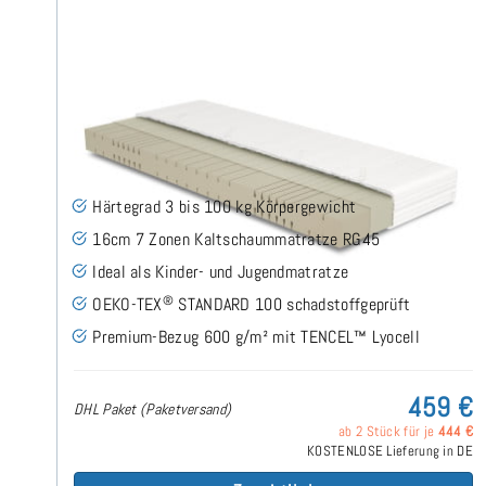
Midsofty H3 (TENCEL™ Lyocell) Kaltschaummatratze
130x200 cm - Sonderanfertigung
(49)
Härtegrad 3 bis 100 kg Körpergewicht
16cm 7 Zonen Kaltschaummatratze RG45
Ideal als Kinder- und Jugendmatratze
®
OEKO-TEX
STANDARD 100 schadstoffgeprüft
Premium-Bezug 600 g/m² mit TENCEL™ Lyocell
459 €
DHL Paket (Paketversand)
ab 2 Stück für je
444 €
KOSTENLOSE Lieferung in DE