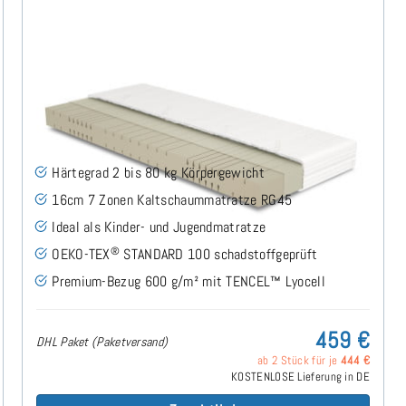
Midsofty H2 (TENCEL™ Lyocell) Kaltschaummatratze
130x200 cm - Sonderanfertigung
(49)
Härtegrad 2 bis 80 kg Körpergewicht
16cm 7 Zonen Kaltschaummatratze RG45
Ideal als Kinder- und Jugendmatratze
®
OEKO-TEX
STANDARD 100 schadstoffgeprüft
Premium-Bezug 600 g/m² mit TENCEL™ Lyocell
459 €
DHL Paket (Paketversand)
ab 2 Stück für je
444 €
KOSTENLOSE Lieferung in DE