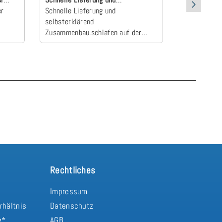
er
selbsterklärend Z…
Schnelle Lieferung und
Der Topper 
selbsterklärend
an und wurd
Zusammenbau.schlafen auf der
Camper zum E
neuen Matratze einfach himmlisch
schlafen wie
Rechtliches
Impressum
rhältnis
Datenschutz
g*
AGB