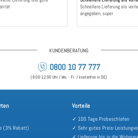
alität
angegebe…
Schnellere Lieferung als vorh
angegeben, super
KUNDENBERATUNG
0800 10 77 777
(9:00-12:00 Uhr / Mo. - Fr. / kostenfrei in DE)
rten
Vorteile
✓ 100 Tage Probeschlafen
e (3% Rabatt)
✓ Sehr gutes Preis-Leistungve
✓ Lieferung bis in die Wohnun