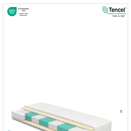
SERA H4 (TENCEL™ Lyocell) TTFK-Matratze 150x200 cm
(489)