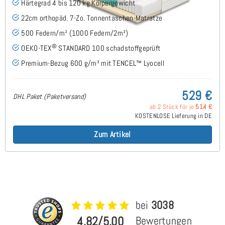
Härtegrad 4 bis 120 kg Körpergewicht
22cm orthopäd. 7-Zo. Tonnentaschen-Matratze
500 Federn/m² (1000 Federn/2m²)
®
OEKO-TEX
STANDARD 100 schadstoffgeprüft
Premium-Bezug 600 g/m² mit TENCEL™ Lyocell
529 €
DHL Paket (Paketversand)
ab 2 Stück für je
514 €
KOSTENLOSE Lieferung in DE
Zum Artikel
bei
3038
4,82/5,00
Bewertungen