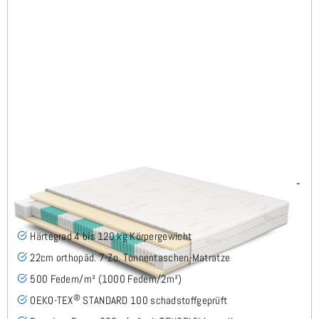
SERA H4 (TENCEL™ Lyocell) TTFK-Matratze 250x220 cm -
Sonderanfertigung
(489)
Härtegrad 4 bis 120 kg Körpergewicht
22cm orthopäd. 7-Zo. Tonnentaschen-Matratze
500 Federn/m² (1000 Federn/2m²)
®
OEKO-TEX
STANDARD 100 schadstoffgeprüft