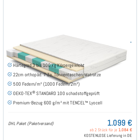
SERA H3 (TENCEL™ Lyocell) TTFK-Matratze 250x220 cm -
Sonderanfertigung
(489)
Härtegrad 3 bis 100 kg Körpergewicht
22cm orthopäd. 7-Zo. Tonnentaschen-Matratze
500 Federn/m² (1000 Federn/2m²)
®
OEKO-TEX
STANDARD 100 schadstoffgeprüft
Premium-Bezug 600 g/m² mit TENCEL™ Lyocell
1.099 €
DHL Paket (Paketversand)
ab 2 Stück für je
1.084 €
KOSTENLOSE Lieferung in DE