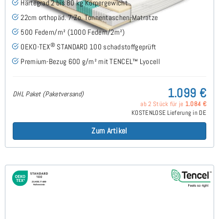
Härtegrad 2 bis 80 kg Körpergewicht
22cm orthopäd. 7-Zo. Tonnentaschen-Matratze
500 Federn/m² (1000 Federn/2m²)
®
OEKO-TEX
STANDARD 100 schadstoffgeprüft
Premium-Bezug 600 g/m² mit TENCEL™ Lyocell
1.099 €
DHL Paket (Paketversand)
ab 2 Stück für je
1.084 €
KOSTENLOSE Lieferung in DE
Zum Artikel