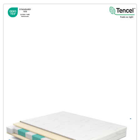
SERA H2 (TENCEL™ Lyocell) TTFK-Matratze 250x220 cm -
Sonderanfertigung
(489)