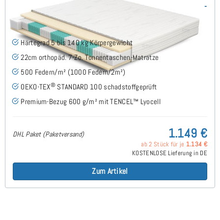
SERA H5 (TENCEL™ Lyocell) TTFK-Matratze 250x220 cm -
Sonderanfertigung
(489)
Härtegrad 5 bis 140 kg Körpergewicht
22cm orthopäd. 7-Zo. Tonnentaschen-Matratze
500 Federn/m² (1000 Federn/2m²)
®
OEKO-TEX
STANDARD 100 schadstoffgeprüft
Premium-Bezug 600 g/m² mit TENCEL™ Lyocell
1.149 €
DHL Paket (Paketversand)
ab 2 Stück für je
1.134 €
KOSTENLOSE Lieferung in DE
Zum Artikel