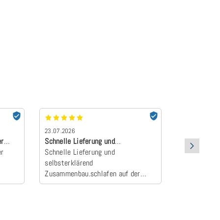
23.07.2026
22.07.2026
er
Schnelle Lieferung und
absolut Emp
er
selbsterklärend Z…
Schnelle Lieferung und
Der Topper 
selbsterklärend
an und wurd
Zusammenbau.schlafen auf der
Camper zum E
neuen Matratze einfach himmlisch
schlafen wie