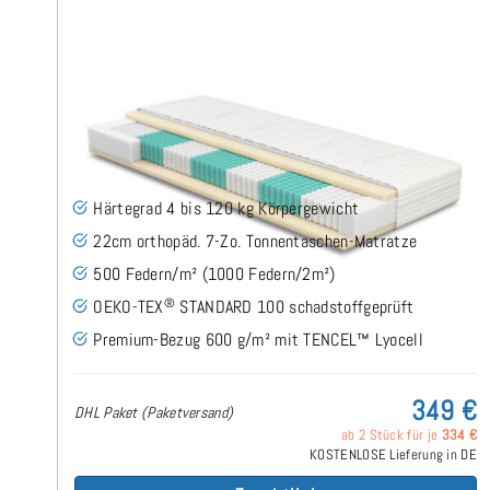
SERA H4 (TENCEL™ Lyocell) TTFK-Matratze 70x200
cm
(489)
Härtegrad 4 bis 120 kg Körpergewicht
22cm orthopäd. 7-Zo. Tonnentaschen-Matratze
500 Federn/m² (1000 Federn/2m²)
®
OEKO-TEX
STANDARD 100 schadstoffgeprüft
Premium-Bezug 600 g/m² mit TENCEL™ Lyocell
349 €
DHL Paket (Paketversand)
ab 2 Stück für je
334 €
KOSTENLOSE Lieferung in DE