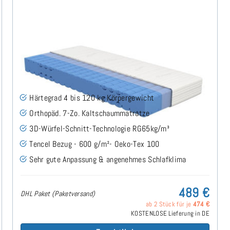
Keru H4 (TENCEL™ Lyocell) RG65
Kaltschaummatratze 70x200 cm - Sonderanfertigung
(7)
Härtegrad 4 bis 120 kg Körpergewicht
Orthopäd. 7-Zo. Kaltschaummatratze
3D-Würfel-Schnitt-Technologie RG65kg/m³
Tencel Bezug - 600 g/m²- Oeko-Tex 100
Sehr gute Anpassung & angenehmes Schlafklima
489 €
DHL Paket (Paketversand)
ab 2 Stück für je
474 €
KOSTENLOSE Lieferung in DE