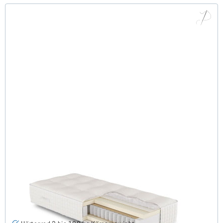
ARMINIUS H3 TTFK Luxus Matratze 80x210 cm -
Sonderanfertigung