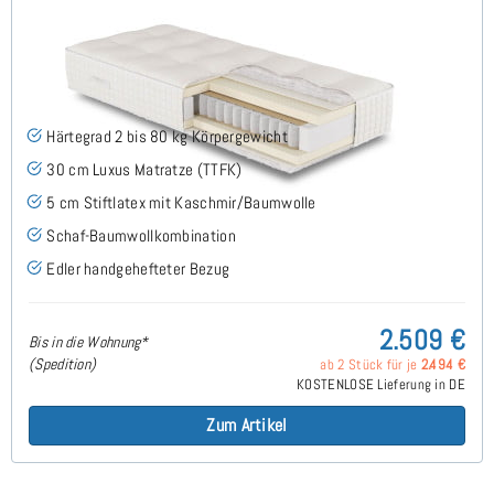
ARMINIUS H2 TTFK Luxus Matratze 80x210 cm -
Sonderanfertigung
Härtegrad 2 bis 80 kg Körpergewicht
30 cm Luxus Matratze (TTFK)
5 cm Stiftlatex mit Kaschmir/Baumwolle
Schaf-Baumwollkombination
Edler handgehefteter Bezug
2.509 €
Bis in die Wohnung*
(Spedition)
ab 2 Stück für je
2.494 €
KOSTENLOSE Lieferung in DE
Zum Artikel