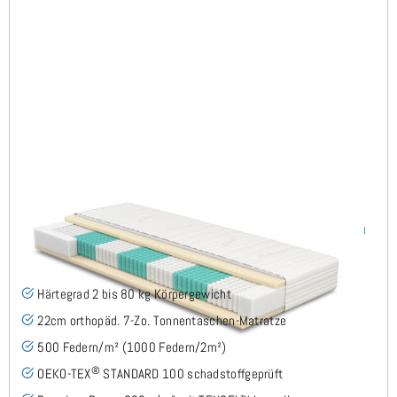
SERA H2 (TENCEL™ Lyocell) TTFK-Matratze 80x210 cm
(489)
Härtegrad 2 bis 80 kg Körpergewicht
22cm orthopäd. 7-Zo. Tonnentaschen-Matratze
500 Federn/m² (1000 Federn/2m²)
®
OEKO-TEX
STANDARD 100 schadstoffgeprüft