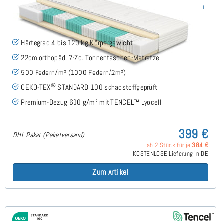
SERA H4 (TENCEL™ Lyocell) TTFK-Matratze 80x210 cm
(489)
Härtegrad 4 bis 120 kg Körpergewicht
22cm orthopäd. 7-Zo. Tonnentaschen-Matratze
500 Federn/m² (1000 Federn/2m²)
®
OEKO-TEX
STANDARD 100 schadstoffgeprüft
Premium-Bezug 600 g/m² mit TENCEL™ Lyocell
399 €
DHL Paket (Paketversand)
ab 2 Stück für je
384 €
KOSTENLOSE Lieferung in DE
Zum Artikel