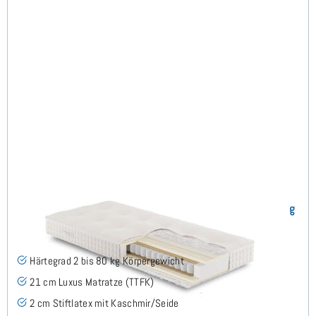
ARMIN H2 TTFK Matratze 80x210 cm - Sonderanfertigung
(3)
Härtegrad 2 bis 80 kg Körpergewicht
21 cm Luxus Matratze (TTFK)
2 cm Stiftlatex mit Kaschmir/Seide