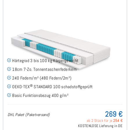
Roy H3 (Basic) TTFK-Matratze 80x210 cm
(53)
Härtegrad 3 bis 100 kg Körpergewicht
18cm 7-Zo. Tonnentaschenfederkern
240 Federn/m² (480 Federn/2m²)
®
OEKO-TEX
STANDARD 100 schadstoffgeprüft
Basic Funktionsbezug 400 g/m²
269 €
DHL Paket (Paketversand)
ab 2 Stück für je
254 €
KOSTENLOSE Lieferung in DE