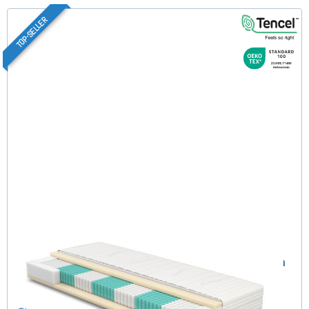
TOP-SELLER
SERA H3 (TENCEL™ Lyocell) TTFK-Matratze 80x210 cm
(489)