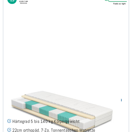
SERA H5 (TENCEL™ Lyocell) TTFK-Matratze 80x210 cm
(489)
Härtegrad 5 bis 140 kg Körpergewicht
22cm orthopäd. 7-Zo. Tonnentaschen-Matratze