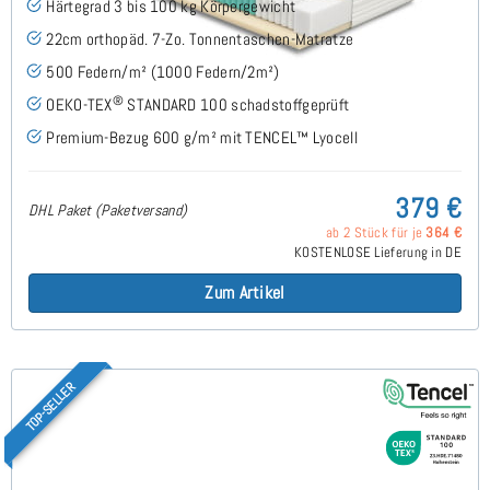
Härtegrad 3 bis 100 kg Körpergewicht
22cm orthopäd. 7-Zo. Tonnentaschen-Matratze
500 Federn/m² (1000 Federn/2m²)
®
OEKO-TEX
STANDARD 100 schadstoffgeprüft
Premium-Bezug 600 g/m² mit TENCEL™ Lyocell
379 €
DHL Paket (Paketversand)
ab 2 Stück für je
364 €
KOSTENLOSE Lieferung in DE
Zum Artikel
TOP-SELLER