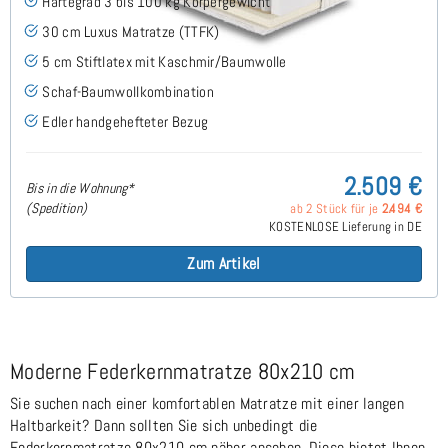
Härtegrad 3 bis 100 kg Körpergewicht
30 cm Luxus Matratze (TTFK)
5 cm Stiftlatex mit Kaschmir/Baumwolle
Schaf-Baumwollkombination
Edler handgehefteter Bezug
2.509 €
Bis in die Wohnung*
(Spedition)
ab 2 Stück für je
2.494 €
KOSTENLOSE Lieferung in DE
Zum Artikel
Moderne Federkernmatratze 80x210 cm
Sie suchen nach einer komfortablen Matratze mit einer langen
Haltbarkeit? Dann sollten Sie sich unbedingt die
Federkernmatratze 80x210 cm näher ansehen. Diese bietet Ihnen