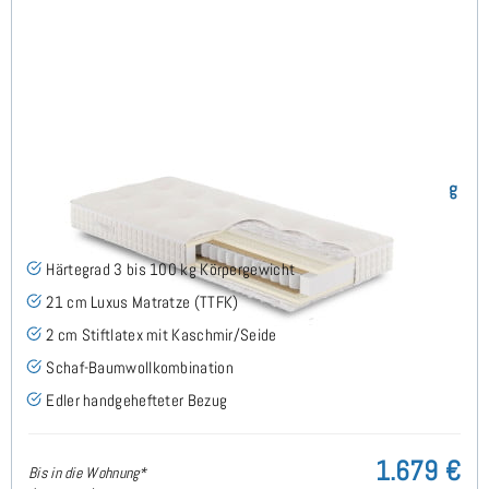
ARMIN H3 TTFK Matratze 80x210 cm - Sonderanfertigung
(3)
Härtegrad 3 bis 100 kg Körpergewicht
21 cm Luxus Matratze (TTFK)
2 cm Stiftlatex mit Kaschmir/Seide
Schaf-Baumwollkombination
Edler handgehefteter Bezug
1.679 €
Bis in die Wohnung*