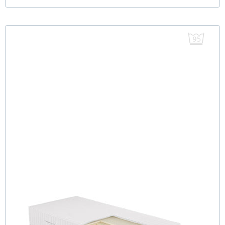
FLAVUS H3 (95° Bezug) TTFK Matratze 80x210 cm -
Sonderanfertigung
(3)