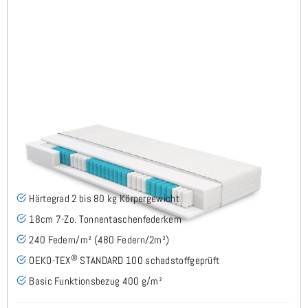
Roy H2 (Basic) TTFK-Matratze 80x210 cm
(53)
Härtegrad 2 bis 80 kg Körpergewicht
18cm 7-Zo. Tonnentaschenfederkern
240 Federn/m² (480 Federn/2m²)
®
OEKO-TEX
STANDARD 100 schadstoffgeprüft
Basic Funktionsbezug 400 g/m²