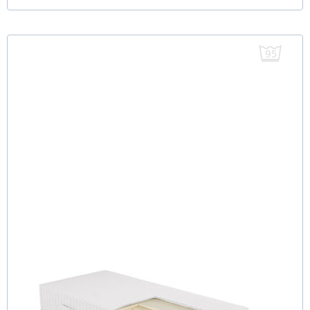
FLAVUS H3 (95° Bezug) TTFK Matratze 120x220 cm -
Sonderanfertigung
(3)