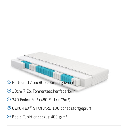
Roy H2 (Basic) TTFK-Matratze 120x220 cm
(53)
Härtegrad 2 bis 80 kg Körpergewicht
18cm 7-Zo. Tonnentaschenfederkern
240 Federn/m² (480 Federn/2m²)
®
OEKO-TEX
STANDARD 100 schadstoffgeprüft
Basic Funktionsbezug 400 g/m²