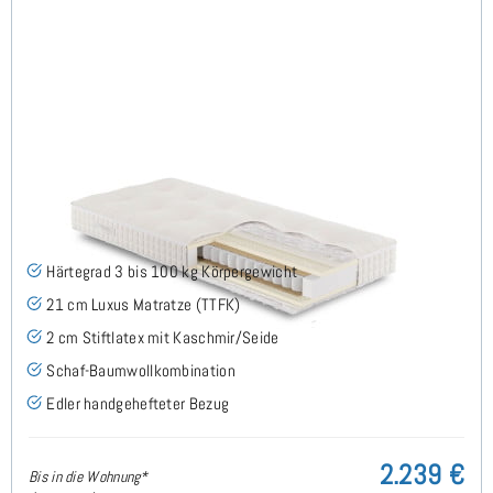
ARMIN H3 TTFK Matratze 120x220 cm -
Sonderanfertigung
(3)
Härtegrad 3 bis 100 kg Körpergewicht
21 cm Luxus Matratze (TTFK)
2 cm Stiftlatex mit Kaschmir/Seide
Schaf-Baumwollkombination
Edler handgehefteter Bezug
2.239 €
Bis in die Wohnung*