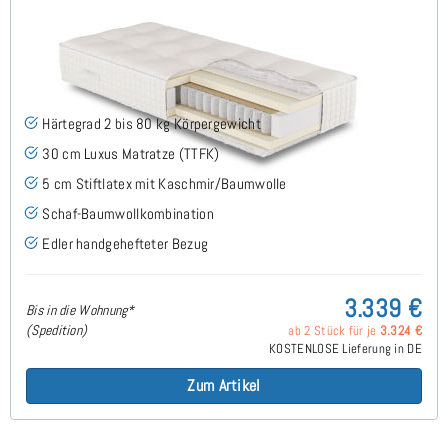
ARMINIUS H2 TTFK Luxus Matratze 120x220 cm -
Sonderanfertigung
Härtegrad 2 bis 80 kg Körpergewicht
30 cm Luxus Matratze (TTFK)
5 cm Stiftlatex mit Kaschmir/Baumwolle
Schaf-Baumwollkombination
Edler handgehefteter Bezug
3.339 €
Bis in die Wohnung*
(Spedition)
ab 2 Stück für je
3.324 €
KOSTENLOSE Lieferung in DE
Zum Artikel