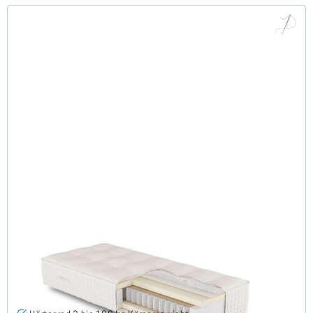
ARMINIUS H3 TTFK Luxus Matratze 120x220 cm -
Sonderanfertigung