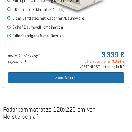
Härtegrad 3 bis 100 kg Körpergewicht
30 cm Luxus Matratze (TTFK)
5 cm Stiftlatex mit Kaschmir/Baumwolle
Schaf-Baumwollkombination
Edler handgehefteter Bezug
3.339 €
Bis in die Wohnung*
(Spedition)
ab 2 Stück für je
3.324 €
KOSTENLOSE Lieferung in DE
Zum Artikel
Federkernmatratze 120x220 cm von
Meisterschlaf