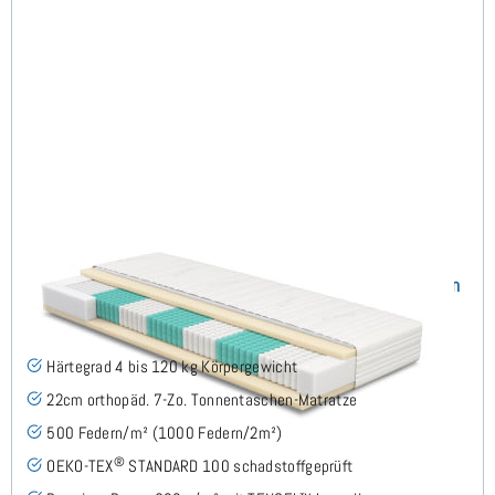
SERA H4 (TENCEL™ Lyocell) TTFK-Matratze 120x220 cm
(489)
Härtegrad 4 bis 120 kg Körpergewicht
22cm orthopäd. 7-Zo. Tonnentaschen-Matratze
500 Federn/m² (1000 Federn/2m²)
®
OEKO-TEX
STANDARD 100 schadstoffgeprüft