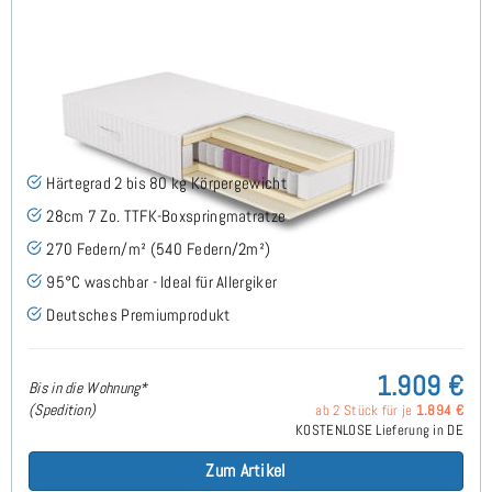
FLAVUS H2 (95° Bezug) TTFK Matratze 120x220 cm -
Sonderanfertigung
(3)
Härtegrad 2 bis 80 kg Körpergewicht
28cm 7 Zo. TTFK-Boxspringmatratze
270 Federn/m² (540 Federn/2m²)
95°C waschbar - Ideal für Allergiker
Deutsches Premiumprodukt
1.909 €
Bis in die Wohnung*
(Spedition)
ab 2 Stück für je
1.894 €
KOSTENLOSE Lieferung in DE
Zum Artikel