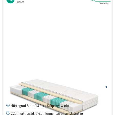
SERA H5 (TENCEL™ Lyocell) TTFK-Matratze 120x220 cm
(489)
Härtegrad 5 bis 140 kg Körpergewicht
22cm orthopäd. 7-Zo. Tonnentaschen-Matratze