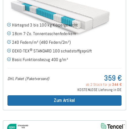
Roy H3 (Basic) TTFK-Matratze 120x220 cm
(53)
Härtegrad 3 bis 100 kg Körpergewicht
18cm 7-Zo. Tonnentaschenfederkern
240 Federn/m² (480 Federn/2m²)
®
OEKO-TEX
STANDARD 100 schadstoffgeprüft
Basic Funktionsbezug 400 g/m²
359 €
DHL Paket (Paketversand)
ab 2 Stück für je
344 €
KOSTENLOSE Lieferung in DE
Zum Artikel