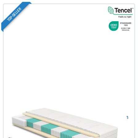
TOP-SELLER
SERA H3 (TENCEL™ Lyocell) TTFK-Matratze 120x220 cm
(489)