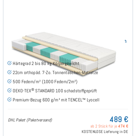
SERA H2 (TENCEL™ Lyocell) TTFK-Matratze 120x220 cm
(489)
Härtegrad 2 bis 80 kg Körpergewicht
22cm orthopäd. 7-Zo. Tonnentaschen-Matratze
500 Federn/m² (1000 Federn/2m²)
®
OEKO-TEX
STANDARD 100 schadstoffgeprüft
Premium-Bezug 600 g/m² mit TENCEL™ Lyocell
489 €
DHL Paket (Paketversand)
ab 2 Stück für je
474 €
KOSTENLOSE Lieferung in DE