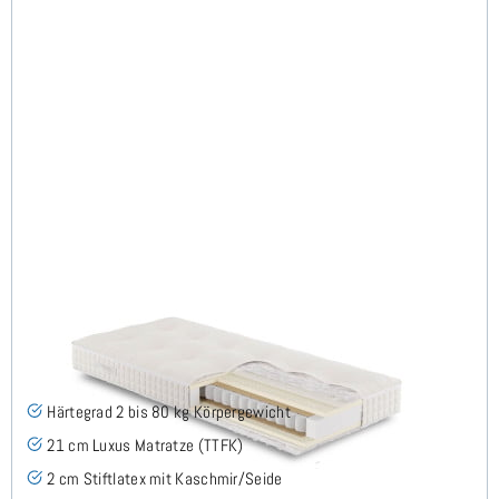
ARMIN H2 TTFK Matratze 120x220 cm -
Sonderanfertigung
(3)
Härtegrad 2 bis 80 kg Körpergewicht
21 cm Luxus Matratze (TTFK)
2 cm Stiftlatex mit Kaschmir/Seide