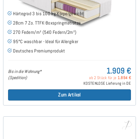
Härtegrad 3 bis 100 kg Körpergewicht
28cm 7 Zo. TTFK-Boxspringmatratze
270 Federn/m² (540 Federn/2m²)
95°C waschbar - Ideal für Allergiker
Deutsches Premiumprodukt
1.909 €
Bis in die Wohnung*
(Spedition)
ab 2 Stück für je
1.894 €
KOSTENLOSE Lieferung in DE
Zum Artikel