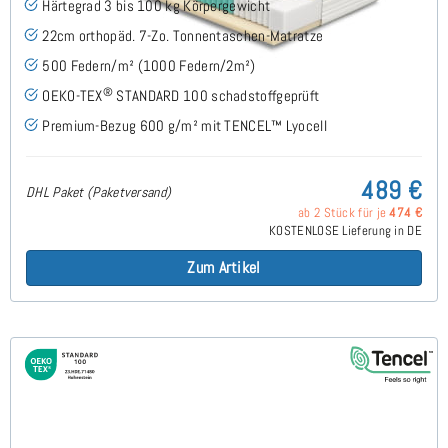
Härtegrad 3 bis 100 kg Körpergewicht
22cm orthopäd. 7-Zo. Tonnentaschen-Matratze
500 Federn/m² (1000 Federn/2m²)
®
OEKO-TEX
STANDARD 100 schadstoffgeprüft
Premium-Bezug 600 g/m² mit TENCEL™ Lyocell
489 €
DHL Paket (Paketversand)
ab 2 Stück für je
474 €
KOSTENLOSE Lieferung in DE
Zum Artikel