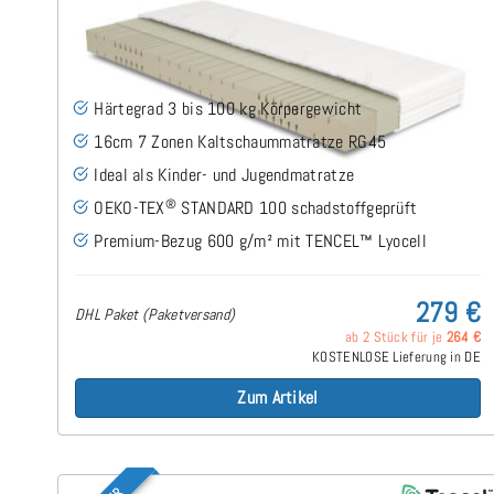
Midsofty H3 (TENCEL™ Lyocell) Kaltschaummatratze
80x200 cm
(49)
Härtegrad 3 bis 100 kg Körpergewicht
16cm 7 Zonen Kaltschaummatratze RG45
Ideal als Kinder- und Jugendmatratze
®
OEKO-TEX
STANDARD 100 schadstoffgeprüft
Premium-Bezug 600 g/m² mit TENCEL™ Lyocell
279 €
DHL Paket (Paketversand)
ab 2 Stück für je
264 €
KOSTENLOSE Lieferung in DE
Zum Artikel