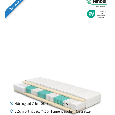
TOP-SELLER
SERA H2 (TENCEL™ Lyocell) TTFK-Matratze 100x210
cm
(489)
Härtegrad 2 bis 80 kg Körpergewicht
22cm orthopäd. 7-Zo. Tonnentaschen-Matratze