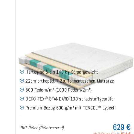
SERA H5 (TENCEL™ Lyocell) TTFK-Matratze 200x200
cm
(489)
Härtegrad 5 bis 140 kg Körpergewicht
22cm orthopäd. 7-Zo. Tonnentaschen-Matratze
500 Federn/m² (1000 Federn/2m²)
®
OEKO-TEX
STANDARD 100 schadstoffgeprüft
Premium-Bezug 600 g/m² mit TENCEL™ Lyocell
629 €
DHL Paket (Paketversand)
ab 2 Stück für je
614 €