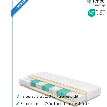
TOP-SELLER
SERA H3 (TENCEL™ Lyocell) TTFK-Matratze 100x210
cm
(489)
Härtegrad 3 bis 100 kg Körpergewicht
22cm orthopäd. 7-Zo. Tonnentaschen-Matratze