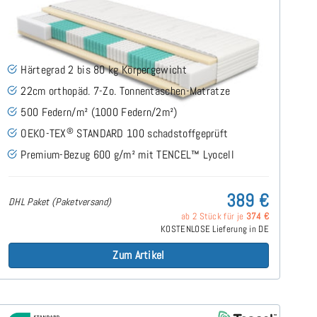
SERA H2 (TENCEL™ Lyocell) TTFK-Matratze 120x200
cm
(489)
Härtegrad 2 bis 80 kg Körpergewicht
22cm orthopäd. 7-Zo. Tonnentaschen-Matratze
500 Federn/m² (1000 Federn/2m²)
®
OEKO-TEX
STANDARD 100 schadstoffgeprüft
Premium-Bezug 600 g/m² mit TENCEL™ Lyocell
389 €
DHL Paket (Paketversand)
ab 2 Stück für je
374 €
KOSTENLOSE Lieferung in DE
Zum Artikel