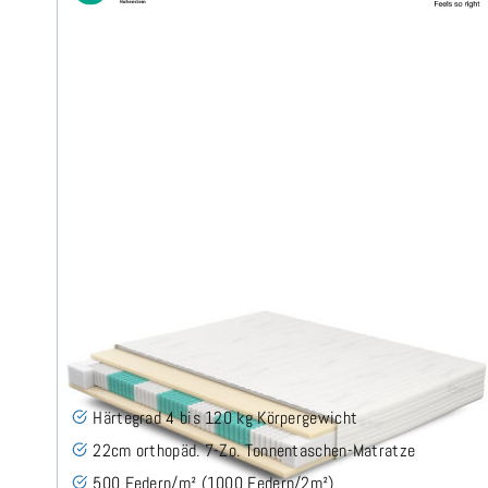
SERA H4 (TENCEL™ Lyocell) TTFK-Matratze 200x220
cm
(489)
Härtegrad 4 bis 120 kg Körpergewicht
22cm orthopäd. 7-Zo. Tonnentaschen-Matratze
500 Federn/m² (1000 Federn/2m²)