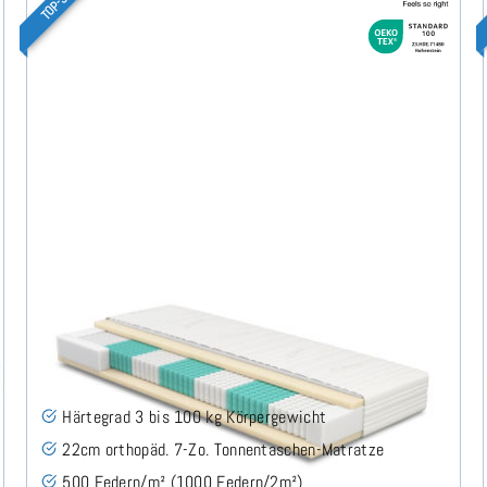
SERA H3 (TENCEL™ Lyocell) TTFK-Matratze 90x210
cm
(489)
Härtegrad 3 bis 100 kg Körpergewicht
22cm orthopäd. 7-Zo. Tonnentaschen-Matratze
500 Federn/m² (1000 Federn/2m²)