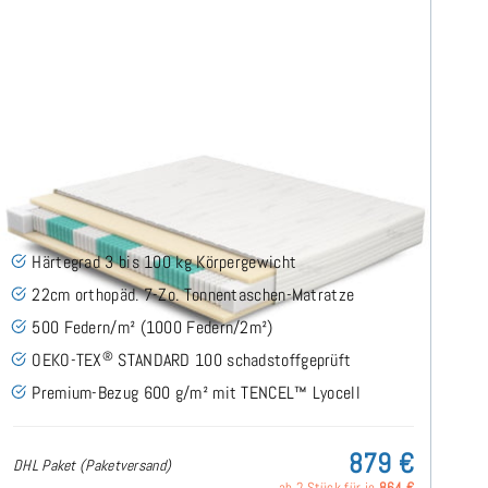
SERA H3 (TENCEL™ Lyocell) TTFK-Matratze 280x200
cm
(489)
Härtegrad 3 bis 100 kg Körpergewicht
22cm orthopäd. 7-Zo. Tonnentaschen-Matratze
500 Federn/m² (1000 Federn/2m²)
®
OEKO-TEX
STANDARD 100 schadstoffgeprüft
Premium-Bezug 600 g/m² mit TENCEL™ Lyocell
879 €
DHL Paket (Paketversand)
ab 2 Stück für je
864 €