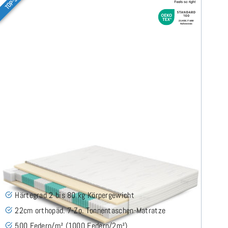
SERA H2 (TENCEL™ Lyocell) TTFK-Matratze 180x200
cm
(489)
Härtegrad 2 bis 80 kg Körpergewicht
22cm orthopäd. 7-Zo. Tonnentaschen-Matratze
500 Federn/m² (1000 Federn/2m²)