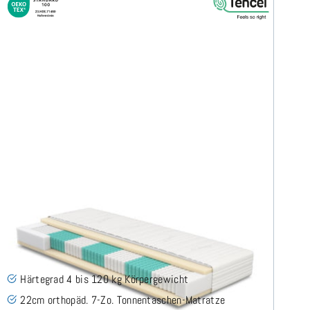
SERA H4 (TENCEL™ Lyocell) TTFK-Matratze 120x200
cm
(489)
Härtegrad 4 bis 120 kg Körpergewicht
22cm orthopäd. 7-Zo. Tonnentaschen-Matratze