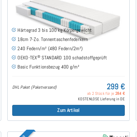
Roy H3 (Basic) TTFK-Matratze 100x220 cm
(53)
Härtegrad 3 bis 100 kg Körpergewicht
18cm 7-Zo. Tonnentaschenfederkern
240 Federn/m² (480 Federn/2m²)
®
OEKO-TEX
STANDARD 100 schadstoffgeprüft
Basic Funktionsbezug 400 g/m²
299 €
DHL Paket (Paketversand)
ab 2 Stück für je
284 €
KOSTENLOSE Lieferung in DE
Zum Artikel