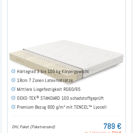
Domi H3 (TENCEL™ Lyocell) Latexmatratze 180x200
cm
(53)
Härtegrad 3 bis 100 kg Körpergewicht
18cm 7 Zonen Latexmatratze
Mittlere Liegefestigkeit RG60/65
®
OEKO-TEX
STANDARD 100 schadstoffgeprüft
Premium-Bezug 600 g/m² mit TENCEL™ Lyocell
789 €
DHL Paket (Paketversand)
ab 2 Stück für je
774 €