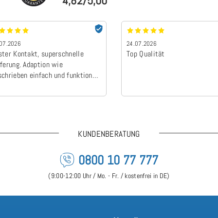
4,82/5,00
07.2026
24.07.2026
ster Kontakt, superschnelle
Top Qualität
eferung. Adaption wie
schrieben einfach und funktional.
 bin sehr zufrieden und bin gerne
r weitere Geschäfte bereit.
nfach Top wie das gelaufen ist.
elen Dank
KUNDENBERATUNG
0800 10 77 777
(9:00-12:00 Uhr / Mo. - Fr. / kostenfrei in DE)