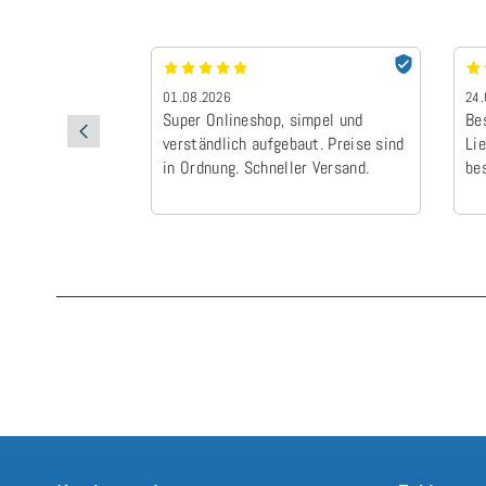
01.08.2026
24.
Super Onlineshop, simpel und
Be
verständlich aufgebaut. Preise sind
Li
in Ordnung. Schneller Versand.
be
Ich
fü
Ei
Vi