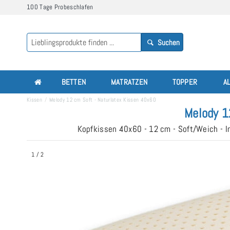
100 Tage Probeschlafen
Suchen
BETTEN
MATRATZEN
TOPPER
A
Kissen
Melody 12 cm Soft - Naturlatex Kissen 40x60
Melody 1
Kopfkissen 40x60 - 12 cm - Soft/Weich - I
1
/
2