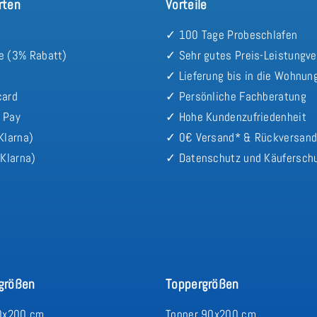
rten
Vorteile
✓ 100 Tage Probeschlafen
e (3% Rabatt)
✓ Sehr gutes Preis-Leistungve
✓ Lieferung bis in die Wohnun
card
✓ Persönliche Fachberatung
 Pay
✓ Hohe Kundenzufriedenheit
Klarna)
✓ 0€ Versand* & Rückversan
Klarna)
✓ Datenschutz und Käufersch
größen
Toppergrößen
0x200 cm
Topper 90x200 cm