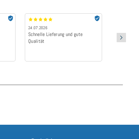
24.07.2026
23.07.2026
Schnelle Lieferung und gute
Schnellere L
Qualität
angegebe…
Schnellere L
angegeben, 