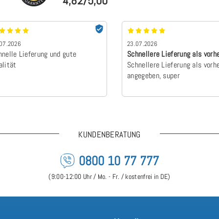
4,82/5,00
07.2026
23.07.2026
hnelle Lieferung und gute
Schnellere Lieferung als vorh
alität
angegebe…
Schnellere Lieferung als vorh
angegeben, super
KUNDENBERATUNG
0800 10 77 777
(9:00-12:00 Uhr / Mo. - Fr. / kostenfrei in DE)