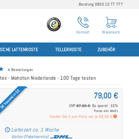
Beratung 0800 10 77 777
Kontakt
Warenkorb
ISCHE LATTENROSTE
TELLERROSTE
ZUBEHÖR
4 Bewertungen
atex - Mahoton Niederlande - 100 Tage testen
0€ Versand in DE
79,00 €
UVP
87,50 €
Du sparst -10%
Preise inkl. MwSt
Kaufen Sie 2 zum Preis von je
69,00 €
Lieferzeit ca. 1 Woche
Karton (Paketservice)