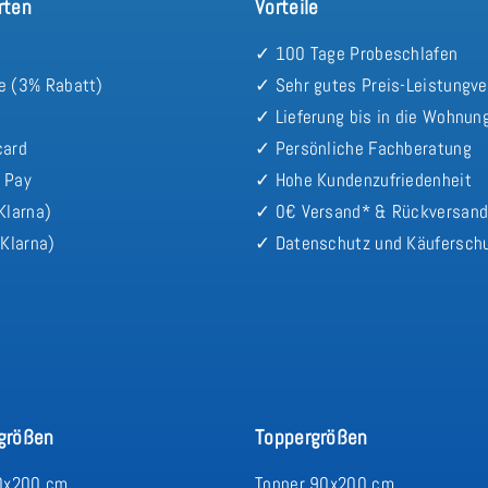
rten
Vorteile
✓ 100 Tage Probeschlafen
e (3% Rabatt)
✓ Sehr gutes Preis-Leistungve
✓ Lieferung bis in die Wohnun
card
✓ Persönliche Fachberatung
 Pay
✓ Hohe Kundenzufriedenheit
Klarna)
✓ 0€ Versand* & Rückversan
Klarna)
✓ Datenschutz und Käufersch
größen
Toppergrößen
0x200 cm
Topper 90x200 cm