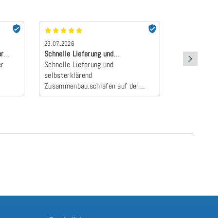
23.07.2026
22.07.2026
er
Schnelle Lieferung und
absolut Emp
er
selbsterklärend Z…
Schnelle Lieferung und
Der Topper 
selbsterklärend
an und wurd
Zusammenbau.schlafen auf der
Camper zum E
neuen Matratze einfach himmlisch
schlafen wie