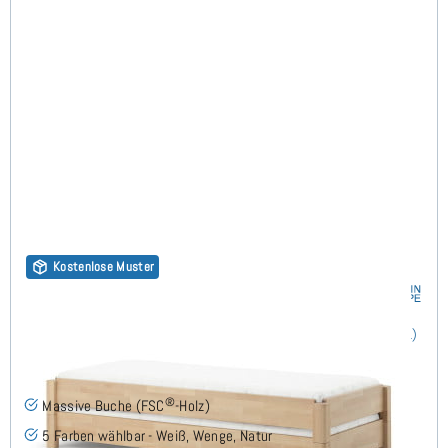
Kostenlose Muster
Stapelbett 90x200 cm - 2er Set - Buche
(1)
®
Massive Buche (FSC
-Holz)
5 Farben wählbar - Weiß, Wenge, Natur