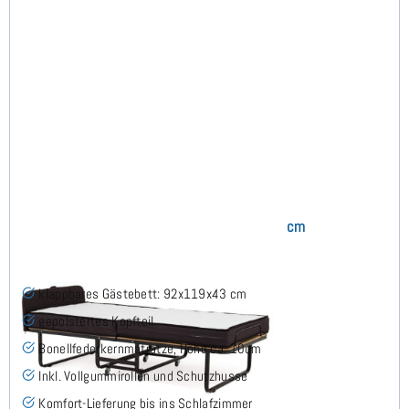
Roomstar Klappbett 90x200 cm
klappbares Gästebett: 92x119x43 cm
gepolstertes Kopfteil
Bonellfederkernmatratze, Höhe ca. 10cm
Inkl. Vollgummirollen und Schutzhusse
Komfort-Lieferung bis ins Schlafzimmer