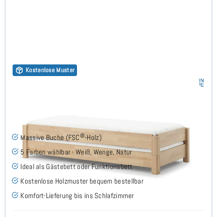
Kostenlose Muster
Stapelbett 100x200 cm - 2er Set - Buche
(1)
®
Massive Buche (FSC
-Holz)
5 Farben wählbar - Weiß, Wenge, Natur
Ideal als Gästebett oder Funktionsbett
Kostenlose Holzmuster bequem bestellbar
Komfort-Lieferung bis ins Schlafzimmer