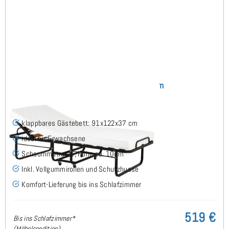
Deem Klappbett 90x200 cm
klappbares Gästebett: 91x122x37 cm
ideal für Erwachsene
Schaummatratze, Höhe ca. 10cm
Inkl. Vollgummirollen und Schutzhusse
Komfort-Lieferung bis ins Schlafzimmer
519 €
Bis ins Schlafzimmer*
(Möbelspedition)