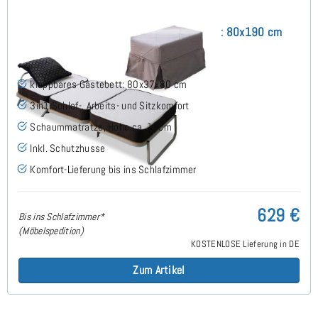
3Pack mit Schaummatratze Klappbett 80x190 cm
klappbares Gästebett: 80x37x80 cm
3in1 Schlaf-, Arbeits- und Sitzkomfort
Schaummatratze, Höhe ca. 10cm
Inkl. Schutzhusse
Komfort-Lieferung bis ins Schlafzimmer
629 €
Bis ins Schlafzimmer*
(Möbelspedition)
KOSTENLOSE Lieferung in DE
Zum Artikel