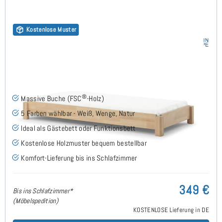
Kostenlose Muster
Stapelbett 90x200 cm - Buche
®
Massive Buche (FSC
-Holz)
5 Farben wählbar - Weiß, Wenge, Natur
Ideal als Gästebett oder Funktionsbett
Kostenlose Holzmuster bequem bestellbar
Komfort-Lieferung bis ins Schlafzimmer
349 €
Bis ins Schlafzimmer*
(Möbelspedition)
KOSTENLOSE Lieferung in DE