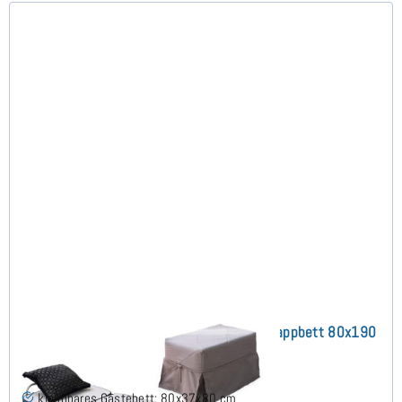
3Pack mit Taschenfederkernmatratze Klappbett 80x190
cm
klappbares Gästebett: 80x37x80 cm