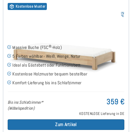
Kostenlose Muster
Stapelbett 100x200 cm - Buche
®
Massive Buche (FSC
-Holz)
5 Farben wählbar - Weiß, Wenge, Natur
Ideal als Gästebett oder Funktionsbett
Kostenlose Holzmuster bequem bestellbar
Komfort-Lieferung bis ins Schlafzimmer
359 €
Bis ins Schlafzimmer*
(Möbelspedition)
KOSTENLOSE Lieferung in DE
Zum Artikel