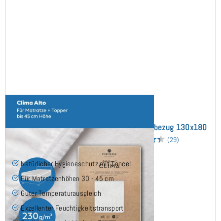
Bella Donna Clima Alto (bis 45cm) Schonbezug 130x180
cm - Sonderanfertigung
(29)
Natürlicher Hygieneschutz mit Tencel
Für Matratzenhöhen 30 - 45 cm
Guter Temperaturausgleich
Exzellenter Feuchtigkeitstransport