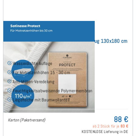
Satinesse Protect (bis 30 cm) Schonbezug 130x180 cm
(8)
Wasserdichte Auflage
Für Matratzenhöhen 15 - 30 cm
Anti-Milben-Veredelung
Feuchtigkeitsabweisende Polymermembran
Liegefläche mit Baumwollanteil
88 €
Karton (Paketversand)
ab 2 Stück für je
83 €
KOSTENLOSE Lieferung in DE