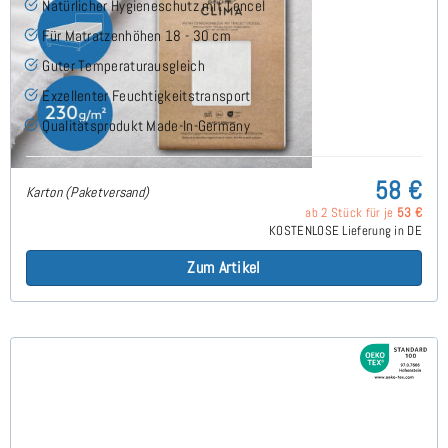
Natürlicher Hygieneschutz mit Tencel
Für Matratzenhöhen 18 - 30 cm
Guter Temperaturausgleich
Exzellenter Feuchtigkeitstransport
Qualitätsprodukt Made-In-Germany
58 €
Karton (Paketversand)
ab 2 Stück für je
53 €
KOSTENLOSE Lieferung in DE
Zum Artikel