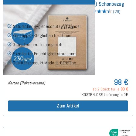
Bella Donna Clima La Piccola (bis 10cm) Schonbezug
130x180 cm - Sonderanfertigung
(29)
Natürlicher Hygieneschutz mit Tencel
Für Topper-Steghöhen 5 - 10 cm
Guter Temperaturausgleich
Exzellenter Feuchtigkeitstransport
Qualitätsprodukt Made-In-Germany
98 €
Karton (Paketversand)
ab 2 Stück für je
93 €
KOSTENLOSE Lieferung in DE
Zum Artikel