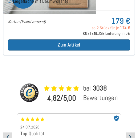
Liegefläche mit Baumwollanteil
179 €
Karton (Paketversand)
ab 2 Stück für je
174 €
KOSTENLOSE Lieferung in DE
Zum Artikel
bei
3038
4,82/5,00
Bewertungen
24.07.2026
24
Top Qualität
Sc