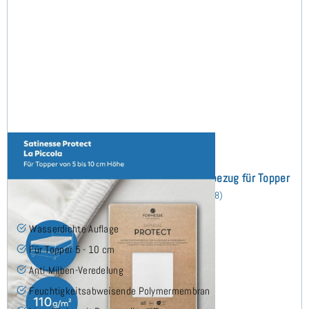
Satinesse Protect Wasserdichter Schonbezug für Topper
135x190 cm
(8)
Wasserdichte Auflage
Für Topper 5 - 10 cm
Anti-Milben-Veredelung
Feuchtigkeitsabweisende Polymermembran