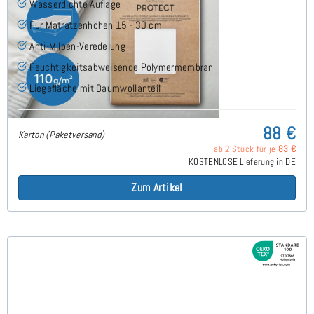
Wasserdichte Auflage
Für Matratzenhöhen 15 - 30 cm
Anti-Milben-Veredelung
Feuchtigkeitsabweisende Polymermembran
Liegefläche mit Baumwollanteil
88 €
Karton (Paketversand)
ab 2 Stück für je
83 €
KOSTENLOSE Lieferung in DE
Zum Artikel