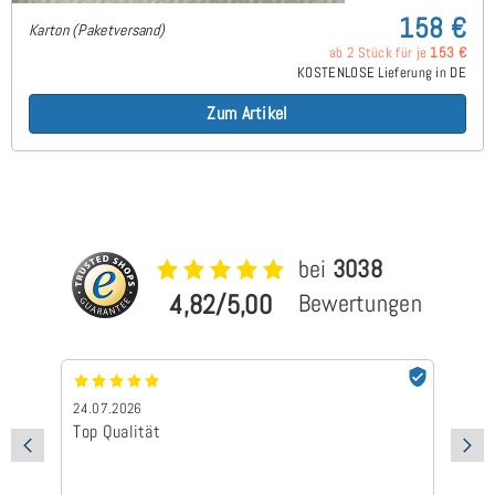
158 €
Karton (Paketversand)
ab 2 Stück für je
153 €
KOSTENLOSE Lieferung in DE
Zum Artikel
bei
3038
4,82/5,00
Bewertungen
24.07.2026
24
Top Qualität
Sc