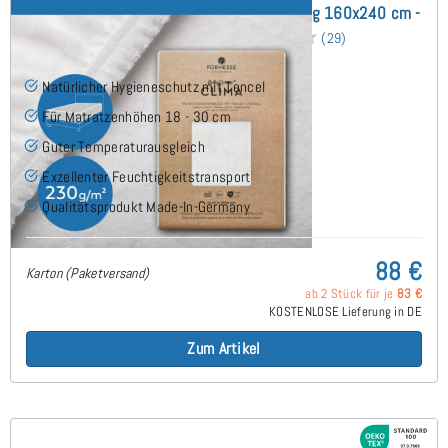
Bella Donna Clima (bis 30cm) Schonbezug 160x240 cm -
Sonderanfertigung
(29)
Natürlicher Hygieneschutz mit Tencel
Für Matratzenhöhen 18 - 30 cm
Guter Temperaturausgleich
Exzellenter Feuchtigkeitstransport
Qualitätsprodukt Made-In-Germany
88 €
Karton (Paketversand)
ab 2 Stück für je
83 €
KOSTENLOSE Lieferung in DE
Zum Artikel