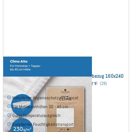
Bella Donna Clima Alto (bis 45cm) Schonbezug 160x240
cm - Sonderanfertigung
(29)
Natürlicher Hygieneschutz mit Tencel
Für Matratzenhöhen 30 - 45 cm
Guter Temperaturausgleich
Exzellenter Feuchtigkeitstransport