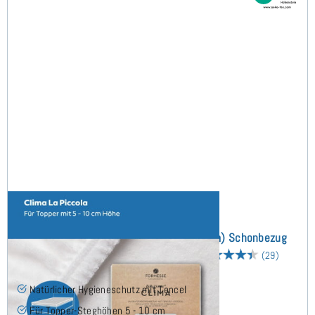
Bella Donna Clima La Piccola (bis 10cm) Schonbezug
160x240 cm - Sonderanfertigung
(29)
Natürlicher Hygieneschutz mit Tencel
Für Topper-Steghöhen 5 - 10 cm