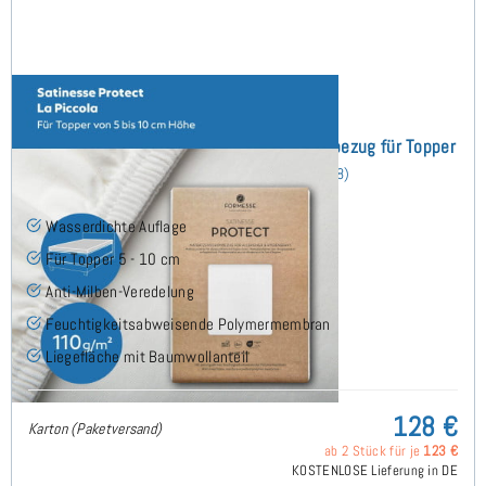
Satinesse Protect Wasserdichter Schonbezug für Topper
160x240 cm
(8)
Wasserdichte Auflage
Für Topper 5 - 10 cm
Anti-Milben-Veredelung
Feuchtigkeitsabweisende Polymermembran
Liegefläche mit Baumwollanteil
128 €
Karton (Paketversand)
ab 2 Stück für je
123 €
KOSTENLOSE Lieferung in DE