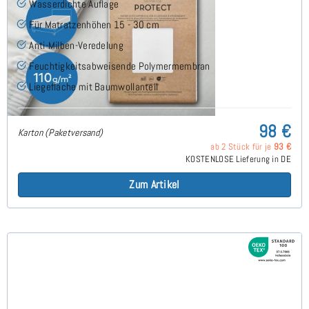
Wasserdichte Auflage
Für Matratzenhöhen 15 - 30 cm
Anti-Milben-Veredelung
Feuchtigkeitsabweisende Polymermembran
Liegefläche mit Baumwollanteil
98 €
Karton (Paketversand)
ab 2 Stück für je
93 €
KOSTENLOSE Lieferung in DE
Zum Artikel