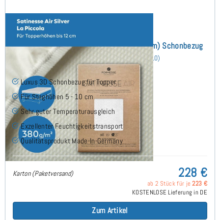
Satinesse Air Silver La Piccola (bis 10cm) Schonbezug
190x200 cm
(10)
Luxus 3D Schonbezug für Topper
Für Steghöhen 5 - 10 cm
Sehr guter Temperaturausgleich
Exzellenter Feuchtigkeitstransport
Qualitätsprodukt Made-In-Germany
228 €
Karton (Paketversand)
ab 2 Stück für je
223 €
KOSTENLOSE Lieferung in DE
Zum Artikel