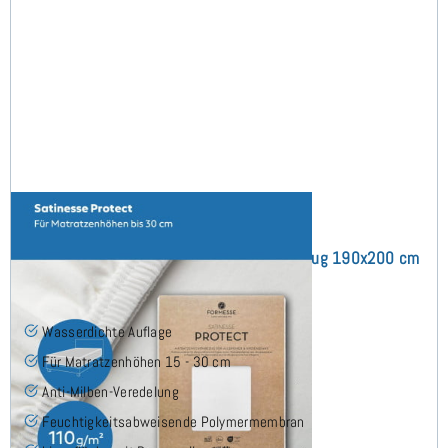
Satinesse Protect (bis 30 cm) Schonbezug 190x200 cm
(8)
Wasserdichte Auflage
Für Matratzenhöhen 15 - 30 cm
Anti-Milben-Veredelung
Feuchtigkeitsabweisende Polymermembran