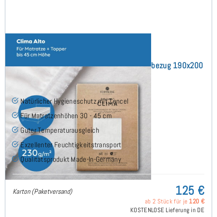
Bella Donna Clima Alto (bis 45cm) Schonbezug 190x200
cm
(29)
Natürlicher Hygieneschutz mit Tencel
Für Matratzenhöhen 30 - 45 cm
Guter Temperaturausgleich
Exzellenter Feuchtigkeitstransport
Qualitätsprodukt Made-In-Germany
125 €
Karton (Paketversand)
ab 2 Stück für je
120 €
KOSTENLOSE Lieferung in DE