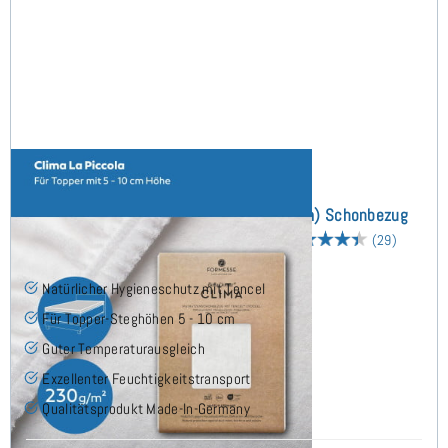
Bella Donna Clima La Piccola (bis 10cm) Schonbezug
190x200 cm - Sonderanfertigung
(29)
Natürlicher Hygieneschutz mit Tencel
Für Topper-Steghöhen 5 - 10 cm
Guter Temperaturausgleich
Exzellenter Feuchtigkeitstransport
Qualitätsprodukt Made-In-Germany