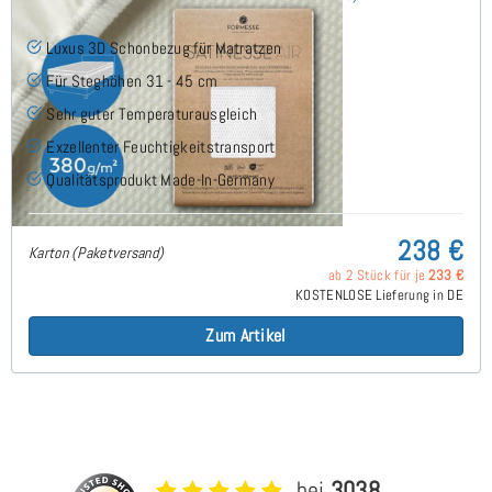
Luxus 3D Schonbezug für Matratzen
Für Steghöhen 31 - 45 cm
Sehr guter Temperaturausgleich
Exzellenter Feuchtigkeitstransport
Qualitätsprodukt Made-In-Germany
238 €
Karton (Paketversand)
ab 2 Stück für je
233 €
KOSTENLOSE Lieferung in DE
Zum Artikel
bei
3038