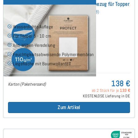
Satinesse Protect Wasserdichter Schonbezug für Topper
190x200 cm
(8)
Wasserdichte Auflage
Für Topper 5 - 10 cm
Anti-Milben-Veredelung
Feuchtigkeitsabweisende Polymermembran
Liegefläche mit Baumwollanteil
138 €
Karton (Paketversand)
ab 2 Stück für je
133 €
KOSTENLOSE Lieferung in DE
Zum Artikel