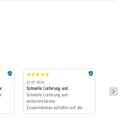
23.07.2026
22.07.2026
er
Schnelle Lieferung und
absolut Emp
er
selbsterklärend Z…
Schnelle Lieferung und
Der Topper 
selbsterklärend
an und wurd
Zusammenbau.schlafen auf der
Camper zum E
neuen Matratze einfach himmlisch
schlafen wie