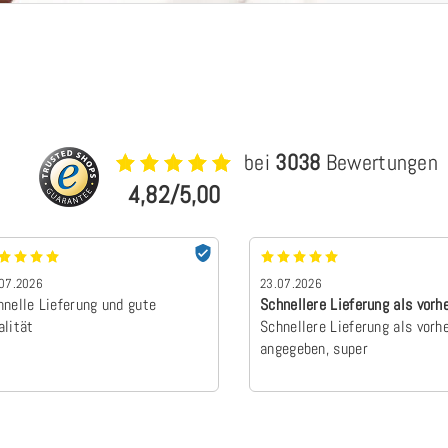
.
bei
3038
Bewertungen
4,82/5,00
07.2026
23.07.2026
hnelle Lieferung und gute
Schnellere Lieferung als vorh
alität
angegebe…
Schnellere Lieferung als vorh
angegeben, super