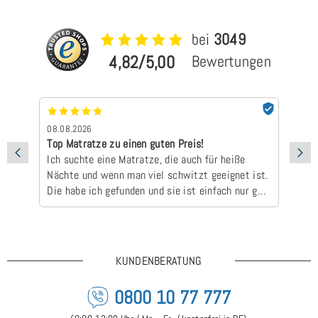
bei
3049
4,82/5,00
Bewertungen
08.08.2026
07
Top Matratze zu einen guten Preis!
Sc
Ich suchte eine Matratze, die auch für heiße
ha
Nächte und wenn man viel schwitzt geeignet ist.
zu
Die habe ich gefunden und sie ist einfach nur gut
👍🏻😃Dass die Lieferzeit länger ist, ist kein
Problem gewesen. Bin sehr zufrieden!
KUNDENBERATUNG
0800 10 77 777