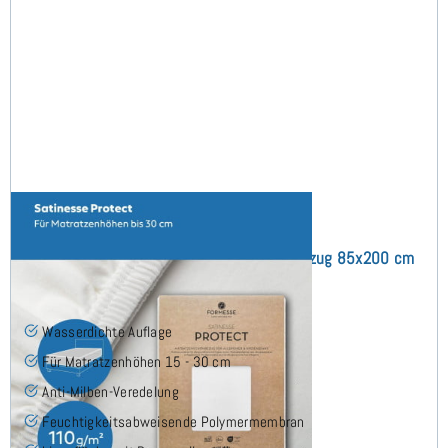
Satinesse Protect (bis 30 cm) Schonbezug 85x200 cm
(8)
Wasserdichte Auflage
Für Matratzenhöhen 15 - 30 cm
Anti-Milben-Veredelung
Feuchtigkeitsabweisende Polymermembran