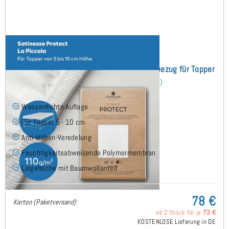
Satinesse Protect Wasserdichter Schonbezug für Topper
85x200 cm
(8)
Wasserdichte Auflage
Für Topper 5 - 10 cm
Anti-Milben-Veredelung
Feuchtigkeitsabweisende Polymermembran
Liegefläche mit Baumwollanteil
78 €
Karton (Paketversand)
ab 2 Stück für je
73 €
KOSTENLOSE Lieferung in DE