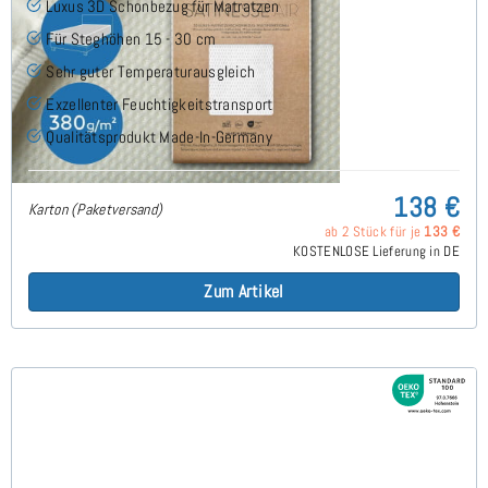
Luxus 3D Schonbezug für Matratzen
Für Steghöhen 15 - 30 cm
Sehr guter Temperaturausgleich
Exzellenter Feuchtigkeitstransport
Qualitätsprodukt Made-In-Germany
138 €
Karton (Paketversand)
ab 2 Stück für je
133 €
KOSTENLOSE Lieferung in DE
Zum Artikel