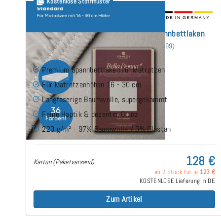
Kostenlose Stoffmuster
Bella Donna Jersey (bis 30cm) Spannbettlaken
130x230 cm
(99)
Premium Spannbettlaken für Matratzen
Für Matratzenhöhen 16 - 30 cm
Langfaserige Baumwolle, supergekämmt
Feine Haptik & dezenter Glanz
220 g/m² - 97% Baumwolle / 3% Elastan
128 €
Karton (Paketversand)
ab 2 Stück für je
123 €
KOSTENLOSE Lieferung in DE
Zum Artikel