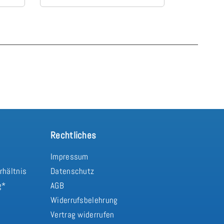
neuen Matratze einfach himmlisch
schlafen wie
Rechtliches
Impressum
rhältnis
Datenschutz
g*
AGB
Widerrufsbelehrung
Vertrag widerrufen