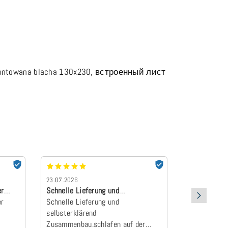
zamontowana blacha 130x230, встроенный лист
23.07.2026
22.07.2026
er
Schnelle Lieferung und
absolut Emp
er
selbsterklärend Z…
Schnelle Lieferung und
Der Topper 
selbsterklärend
an und wurd
Zusammenbau.schlafen auf der
Camper zum E