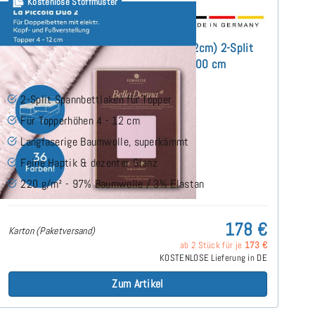
Kostenlose Stoffmuster
Bella Donna La Piccola DUO2 (bis 12cm) 2-Split
Topper Spannbettlaken 180x200 cm
2-Split Spannbettlaken für Topper
Für Topperhöhen 4 - 12 cm
Langfaserige Baumwolle, superkämmt
Feine Haptik & dezenter Glanz
220 g/m² - 97% Baumwolle / 3% Elastan
178 €
Karton (Paketversand)
ab 2 Stück für je
173 €
KOSTENLOSE Lieferung in DE
Zum Artikel