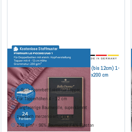
Kostenlose Stoffmuster
Bella Donna Premium La Piccola DUO1 (bis 12cm) 1-
Split Topper Spannbettlaken 180x200 cm
1-Split Spannbettlaken für Topper
Für Topperhöhen 4 - 12 cm
Langfaserige Baumwolle, superkämmt
zweifach merzerisiert, gasiert
230 g/m² - 96% Baumwolle / 4% Elastan