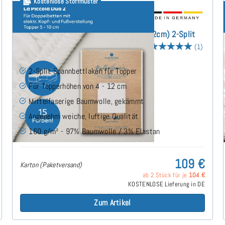
Kostenlose Stoffmuster
Bella Gracia La Piccola DUO2 (bis 12cm) 2-Split
Topper Spannbettlaken 180x200 cm
(1)
2-Split Spannbettlaken für Topper
Für Topperhöhen von 4 - 12 cm
Mittelfaserige Baumwolle, gekämmt
Angenehm weiche, luftige Qualität
160 g/m² - 97% Baumwolle / 3% Elastan
109 €
Karton (Paketversand)
ab 2 Stück für je
104 €
KOSTENLOSE Lieferung in DE
Zum Artikel