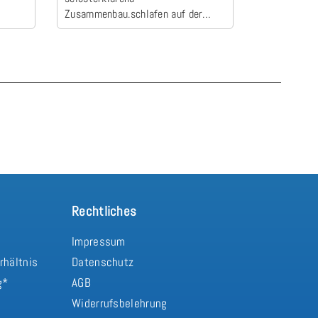
Zusammenbau.schlafen auf der
Camper zum E
neuen Matratze einfach himmlisch
schlafen wie
Rechtliches
Impressum
rhältnis
Datenschutz
g*
AGB
Widerrufsbelehrung