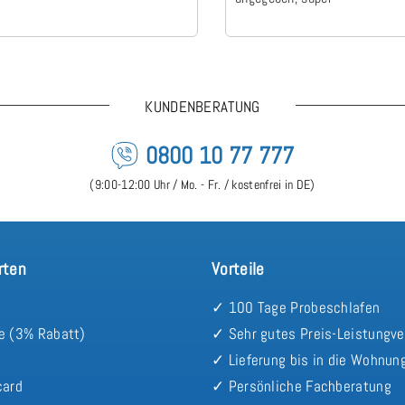
KUNDENBERATUNG
0800 10 77 777
(9:00-12:00 Uhr / Mo. - Fr. / kostenfrei in DE)
rten
Vorteile
✓ 100 Tage Probeschlafen
e (3% Rabatt)
✓ Sehr gutes Preis-Leistungve
✓ Lieferung bis in die Wohnun
card
✓ Persönliche Fachberatung