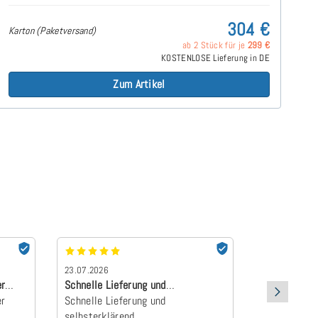
304 €
Karton (Paketversand)
ab 2 Stück für je
299 €
KOSTENLOSE Lieferung in DE
Zum Artikel
23.07.2026
22.07.2026
er
Schnelle Lieferung und
absolut Emp
er
selbsterklärend Z…
Schnelle Lieferung und
Der Topper 
selbsterklärend
an und wurd