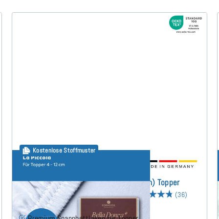
Kostenlose Stoffmuster
Bella Donna La Piccola (bis 12cm) Topper
Spannbettlaken 180x200 cm
(36)
Premium Spannbettlaken für Topper