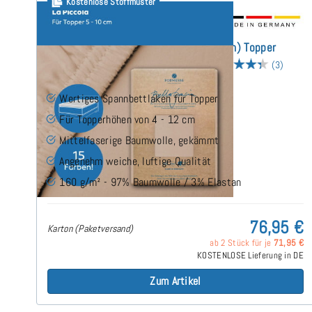
Kostenlose Stoffmuster
Bella Gracia La Piccola (bis 12cm) Topper
Spannbettlaken 180x200 cm
(3)
Wertiges Spannbettlaken für Topper
Für Topperhöhen von 4 - 12 cm
Mittelfaserige Baumwolle, gekämmt
Angenehm weiche, luftige Qualität
160 g/m² - 97% Baumwolle / 3% Elastan
76,95 €
Karton (Paketversand)
ab 2 Stück für je
71,95 €
KOSTENLOSE Lieferung in DE
Zum Artikel