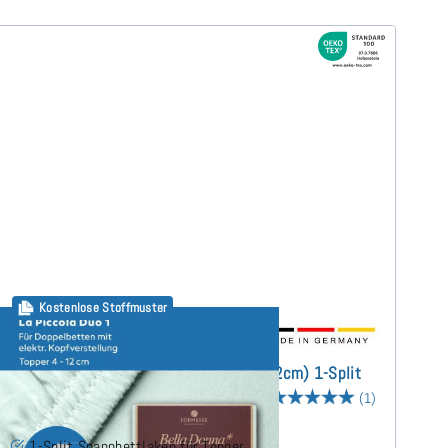
Kostenlose Stoffmuster
Bella Donna La Piccola DUO1 (bis 12cm) 1-Split
Topper Spannbettlaken 180x200 cm
(1)
1-Split Spannbettlaken für Topper