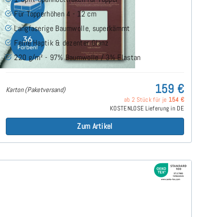
Für Topperhöhen 4 - 12 cm
Langfaserige Baumwolle, superkämmt
Feine Haptik & dezenter Glanz
220 g/m² - 97% Baumwolle / 3% Elastan
159 €
Karton (Paketversand)
ab 2 Stück für je
154 €
KOSTENLOSE Lieferung in DE
Zum Artikel