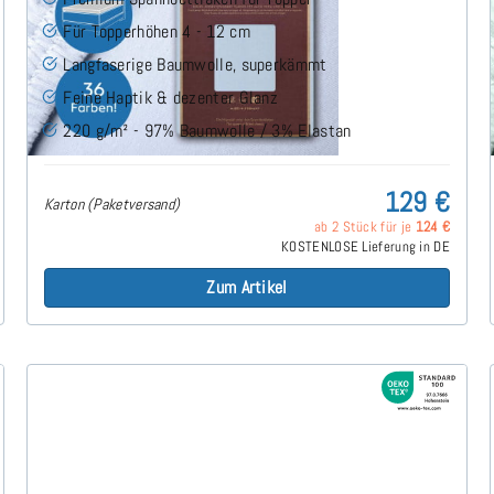
Für Topperhöhen 4 - 12 cm
Langfaserige Baumwolle, superkämmt
Feine Haptik & dezenter Glanz
220 g/m² - 97% Baumwolle / 3% Elastan
129 €
Karton (Paketversand)
ab 2 Stück für je
124 €
KOSTENLOSE Lieferung in DE
Zum Artikel