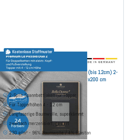
Kostenlose Stoffmuster
Bella Donna Premium La Piccola DUO2 (bis 12cm) 2-
Split Topper Spannbettlaken 180x200 cm
2-Split Spannbettlaken für Topper
Für Topperhöhen 4 - 12 cm
Langfaserige Baumwolle, superkämmt
zweifach merzerisiert, gasiert
230 g/m² - 96% Baumwolle / 4% Elastan