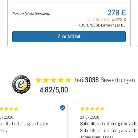
278 €
Karton (Paketversand)
ab 2 Stück für je
273 €
KOSTENLOSE Lieferung in DE
Zum Artikel
bei
3038
Bewertungen
4,82/5,00
07.2026
23.07.2026
hnelle Lieferung und gute
Schnellere Lieferung als vorh
alität
angegebe…
Schnellere Lieferung als vorh
angegeben, super