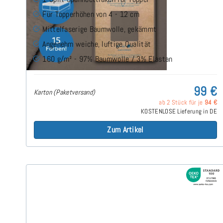
Für Topperhöhen von 4 - 12 cm
Mittelfaserige Baumwolle, gekämmt
Angenehm weiche, luftige Qualität
160 g/m² - 97% Baumwolle / 3% Elastan
99 €
Karton (Paketversand)
ab 2 Stück für je
94 €
KOSTENLOSE Lieferung in DE
Zum Artikel