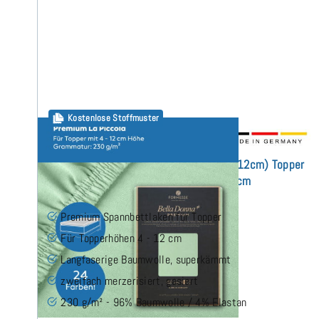
Kostenlose Stoffmuster
Bella Donna Premium La Piccola (bis 12cm) Topper
Spannbettlaken 180x200 cm
Premium Spannbettlaken für Topper
Für Topperhöhen 4 - 12 cm
Langfaserige Baumwolle, superkämmt
zweifach merzerisiert, gasiert
230 g/m² - 96% Baumwolle / 4% Elastan