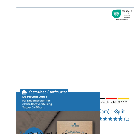
Kostenlose Stoffmuster
Bella Gracia La Piccola DUO1 (bis 12cm) 1-Split
Topper Spannbettlaken 180x200 cm
(1)
1-Split Spannbettlaken für Topper