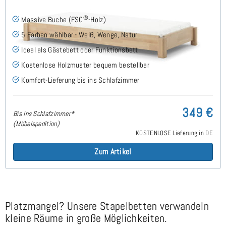
®
Massive Buche (FSC
-Holz)
5 Farben wählbar - Weiß, Wenge, Natur
Ideal als Gästebett oder Funktionsbett
Kostenlose Holzmuster bequem bestellbar
Komfort-Lieferung bis ins Schlafzimmer
349 €
Bis ins Schlafzimmer*
(Möbelspedition)
KOSTENLOSE Lieferung in DE
Zum Artikel
Platzmangel? Unsere Stapelbetten verwandeln
kleine Räume in große Möglichkeiten.