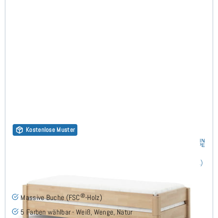
Kostenlose Muster
Stapelbett 90x200 cm - 2er Set - Buche
(1)
®
Massive Buche (FSC
-Holz)
5 Farben wählbar - Weiß, Wenge, Natur