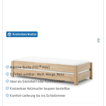
Kostenlose Muster
Stapelbett 100x200 cm - 2er Set - Buche
(1)
®
Massive Buche (FSC
-Holz)
5 Farben wählbar - Weiß, Wenge, Natur
Ideal als Gästebett oder Funktionsbett
Kostenlose Holzmuster bequem bestellbar
Komfort-Lieferung bis ins Schlafzimmer