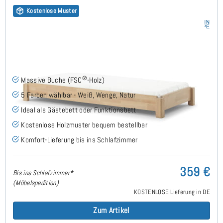
Kostenlose Muster
Stapelbett 100x200 cm - Buche
®
Massive Buche (FSC
-Holz)
5 Farben wählbar - Weiß, Wenge, Natur
Ideal als Gästebett oder Funktionsbett
Kostenlose Holzmuster bequem bestellbar
Komfort-Lieferung bis ins Schlafzimmer
359 €
Bis ins Schlafzimmer*
(Möbelspedition)
KOSTENLOSE Lieferung in DE
Zum Artikel