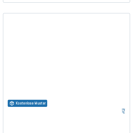
Kostenlose Muster
Stapelbett 90x200 cm - Buche