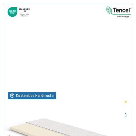
Kostenlose Handmuster
Latex RG65 (TENCEL™ Lyocell 3D) 7cm Topper 110x200
(178)