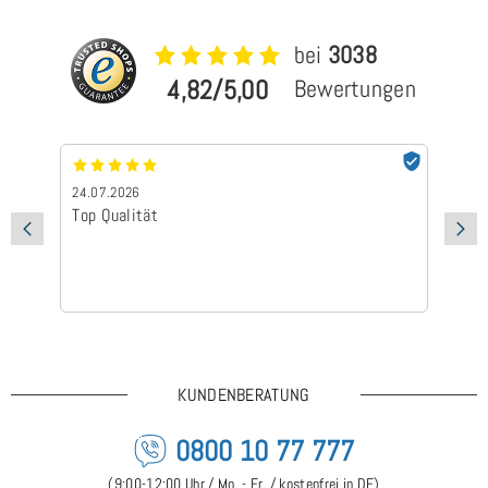
bei
3038
4,82/5,00
Bewertungen
24.07.2026
24
Top Qualität
Sc
KUNDENBERATUNG
0800 10 77 777
(9:00-12:00 Uhr / Mo. - Fr. / kostenfrei in DE)