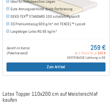
Ideal für mittelweiches Liegen
Gute Atmungsaktivität durch Perforierung
®
OEKO-TEX
STANDARD 100 schadstoffgeprüft
3D Premiumbezug 600 g/m² mit TENCEL™ Lyocell
Langlebiger Latex RG 65 kg/m³
259 €
Gerollt im Karton
(Paketversand)
ab 2 Stück für je
249 €
KOSTENLOSE Lieferung in DE
Zum Artikel
Latex Topper 110x200 cm auf Meisterschlaf
kaufen