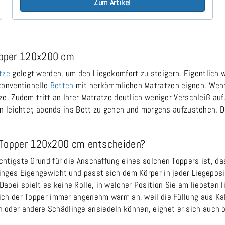
Zum Artikel
opper 120x200 cm
tze
gelegt werden, um den Liegekomfort zu steigern. Eigentlich 
 konventionelle
Betten
mit herkömmlichen Matratzen eignen. Wenn
ze. Zudem tritt an Ihrer Matratze deutlich weniger Verschleiß auf
hnen leichter, abends ins Bett zu gehen und morgens aufzustehen
m Topper 120x200 cm entscheiden?
chtigste Grund für die Anschaffung eines solchen Toppers ist, d
inges Eigengewicht und passt sich dem Körper in jeder Liegeposit
bei spielt es keine Rolle, in welcher Position Sie am liebsten 
 sich der Topper immer angenehm warm an, weil die Füllung aus
der andere Schädlinge ansiedeln können, eignet er sich auch be