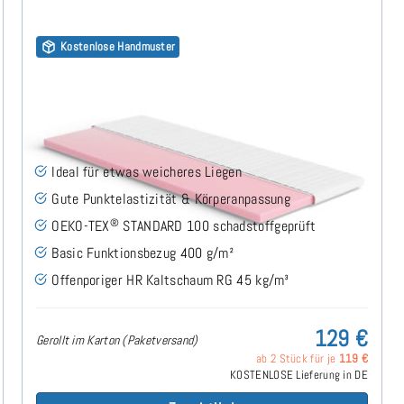
Kostenlose Handmuster
Kaltschaum HR45 (Basic) Topper 120x200 cm
(15)
Ideal für etwas weicheres Liegen
Gute Punktelastizität & Körperanpassung
®
OEKO-TEX
STANDARD 100 schadstoffgeprüft
Basic Funktionsbezug 400 g/m²
Offenporiger HR Kaltschaum RG 45 kg/m³
129 €
Gerollt im Karton (Paketversand)
ab 2 Stück für je
119 €
KOSTENLOSE Lieferung in DE