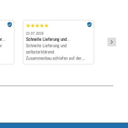
23.07.2026
22.07.2026
er
Schnelle Lieferung und
absolut Emp
er
selbsterklärend Z…
Schnelle Lieferung und
Der Topper 
selbsterklärend
an und wurd
Zusammenbau.schlafen auf der
Camper zum E
neuen Matratze einfach himmlisch
schlafen wie