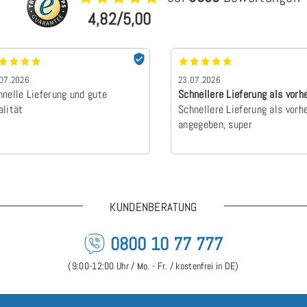
4,82/5,00
07.2026
23.07.2026
hnelle Lieferung und gute
Schnellere Lieferung als vorh
alität
angegebe…
Schnellere Lieferung als vorh
angegeben, super
KUNDENBERATUNG
0800 10 77 777
(9:00-12:00 Uhr / Mo. - Fr. / kostenfrei in DE)