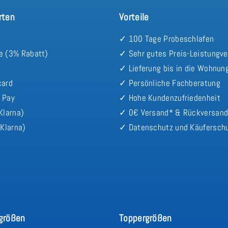
rten
Vorteile
✓ 100 Tage Probeschlafen
e (3% Rabatt)
✓ Sehr gutes Preis-Leistungve
✓ Lieferung bis in die Wohnun
card
✓ Persönliche Fachberatung
 Pay
✓ Hohe Kundenzufriedenheit
Klarna)
✓ 0€ Versand* & Rückversan
Klarna)
✓ Datenschutz und Käufersch
größen
Toppergrößen