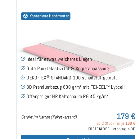
Kostenlose Handmuster
Kaltschaum HR45 (TENCEL™ Lyocell 3D) 7cm Topper
120x200 cm
(149)
Ideal für etwas weicheres Liegen
Gute Punktelastizität & Körperanpassung
®
OEKO-TEX
STANDARD 100 schadstoffgeprüft
3D Premiumbezug 600 g/m² mit TENCEL™ Lyocell
Offenporiger HR Kaltschaum RG 45 kg/m³
179 €
Gerollt im Karton (Paketversand)
ab 2 Stück für je
169 €
KOSTENLOSE Lieferung in DE