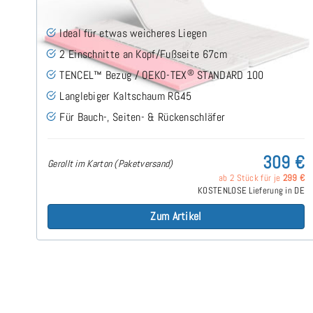
Ideal für etwas weicheres Liegen
2 Einschnitte an Kopf/Fußseite 67cm
®
TENCEL™ Bezug / OEKO-TEX
STANDARD 100
Langlebiger Kaltschaum RG45
Für Bauch-, Seiten- & Rückenschläfer
309 €
Gerollt im Karton (Paketversand)
ab 2 Stück für je
299 €
KOSTENLOSE Lieferung in DE
Zum Artikel