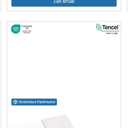
Zum Artikel
Kostenlose Handmuster
Visco RG50 (TENCEL™ Lyocell 3D) 7cm Split Topper
180x190 cm
(52)