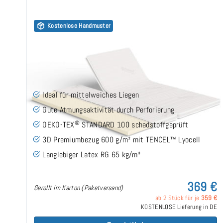
Kostenlose Handmuster
Latex RG65 (TENCEL™ Lyocell 3D) 7cm Split Topper
180x190
(178)
Ideal für mittelweiches Liegen
Gute Atmungsaktivität durch Perforierung
®
OEKO-TEX
STANDARD 100 schadstoffgeprüft
3D Premiumbezug 600 g/m² mit TENCEL™ Lyocell
Langlebiger Latex RG 65 kg/m³
369 €
Gerollt im Karton (Paketversand)
ab 2 Stück für je
359 €
KOSTENLOSE Lieferung in DE