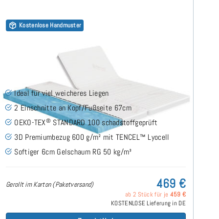
Kostenlose Handmuster
Gelschaum RG50 (TENCEL™ Lyocell 3D) 9cm Split
Topper 180x190 cm
(33)
Ideal für viel weicheres Liegen
2 Einschnitte an Kopf/Fußseite 67cm
®
OEKO-TEX
STANDARD 100 schadstoffgeprüft
3D Premiumbezug 600 g/m² mit TENCEL™ Lyocell
Softiger 6cm Gelschaum RG 50 kg/m³
469 €
Gerollt im Karton (Paketversand)
ab 2 Stück für je
459 €
KOSTENLOSE Lieferung in DE