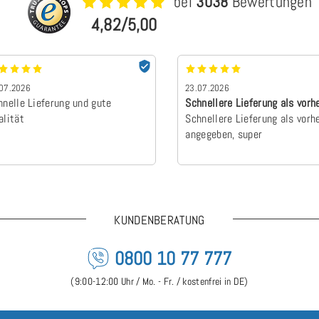
bei
3038
Bewertungen
4,82/5,00
07.2026
23.07.2026
hnelle Lieferung und gute
Schnellere Lieferung als vorh
alität
angegebe…
Schnellere Lieferung als vorh
angegeben, super
KUNDENBERATUNG
0800 10 77 777
(9:00-12:00 Uhr / Mo. - Fr. / kostenfrei in DE)