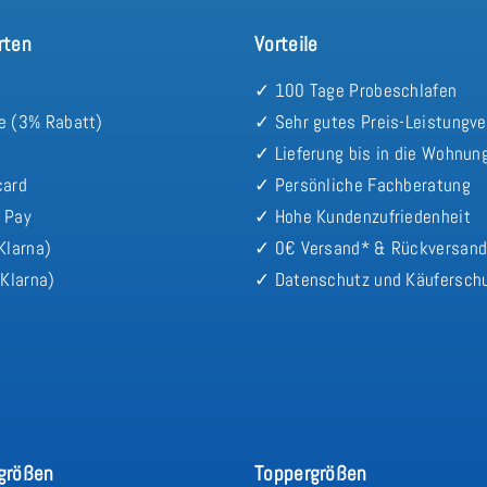
rten
Vorteile
✓ 100 Tage Probeschlafen
e (3% Rabatt)
✓ Sehr gutes Preis-Leistungve
✓ Lieferung bis in die Wohnun
card
✓ Persönliche Fachberatung
 Pay
✓ Hohe Kundenzufriedenheit
Klarna)
✓ 0€ Versand* & Rückversan
Klarna)
✓ Datenschutz und Käufersch
größen
Toppergrößen