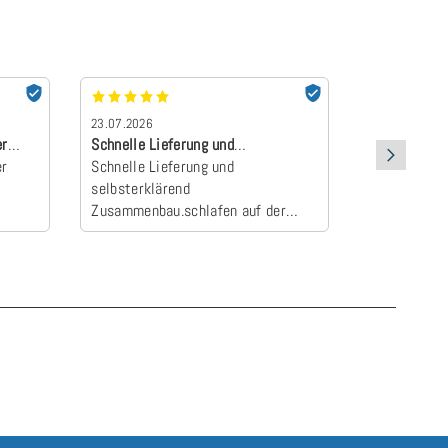
23.07.2026
22.07.2026
er
Schnelle Lieferung und
absolut Emp
er
selbsterklärend Z…
Schnelle Lieferung und
Der Topper 
selbsterklärend
an und wurd
Zusammenbau.schlafen auf der
Camper zum E
neuen Matratze einfach himmlisch
schlafen wie