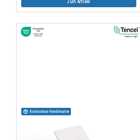
Zum Artikel
Kostenlose Handmuster
Kaltschaum HR45 (TENCEL™ Lyocell 3D) 7cm Split
Topper 180x190 cm
(149)