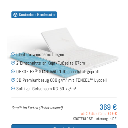
Kostenlose Handmuster
Gelschaum RG50 (TENCEL™ Lyocell 3D) 7cm Split
Topper 180x190 cm
(167)
Ideal für weicheres Liegen
2 Einschnitte an Kopf/Fußseite 67cm
®
OEKO-TEX
STANDARD 100 schadstoffgeprüft
3D Premiumbezug 600 g/m² mit TENCEL™ Lyocell
Softiger Gelschaum RG 50 kg/m³
369 €
Gerollt im Karton (Paketversand)
ab 2 Stück für je
359 €
KOSTENLOSE Lieferung in DE